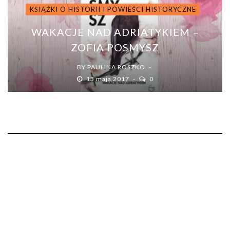
KSIĄŻKI O HISTORII I POWIEŚCI HISTORYCZNE
WAKACJE NAD ADRIATYKIEM –
ZOFIA POSMYSZ
BY
PAULINA ROSZKO
13 maja 2017
0