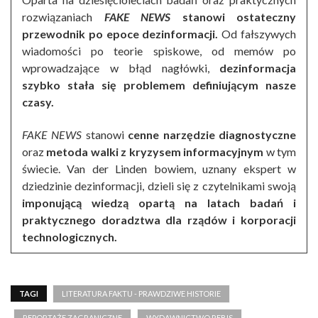
rozwiązaniach
FAKE NEWS
stanowi ostateczny
przewodnik po epoce dezinformacji.
Od fałszywych
wiadomości po teorie spiskowe, od memów po
wprowadzające w błąd nagłówki,
dezinformacja
szybko stała się problemem definiującym nasze
czasy.
FAKE NEWS
stanowi
cenne narzędzie diagnostyczne
oraz
metoda walki z kryzysem informacyjnym
w tym
świecie. Van der Linden bowiem, uznany ekspert w
dziedzinie dezinformacji, dzieli się z czytelnikami swoją
imponującą
wiedzą opartą na latach badań i
praktycznego doradztwa dla rządów i korporacji
technologicznych.
TAGI
LITERATURA FAKTU - PRAWDZIWE HISTORIE
REPORTAŻE ZAGRANICZNE
WYDAWNICTWO REBIS