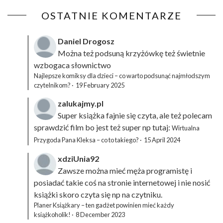
OSTATNIE KOMENTARZE
Daniel Drogosz
Można też podsuną
krzyżówkę
też świetnie
wzbogaca słownictwo
Najlepsze komiksy dla dzieci – co warto podsunąć najmłodszym
czytelnikom?
·
19 February 2025
zalukajmy.pl
Super książka fajnie się czyta, ale też polecam
sprawdzić film bo jest też super np tutaj:
Wirtualna
Przygoda Pana Kleksa – co to takiego?
·
15 April 2024
xdziUnia92
Zawsze można mieć męża programistę i
posiadać takie coś na stronie internetowej i nie nosić
książki skoro czyta się np na czytniku.
Planer Książkary – ten gadżet powinien mieć każdy
książkoholik!
·
8 December 2023