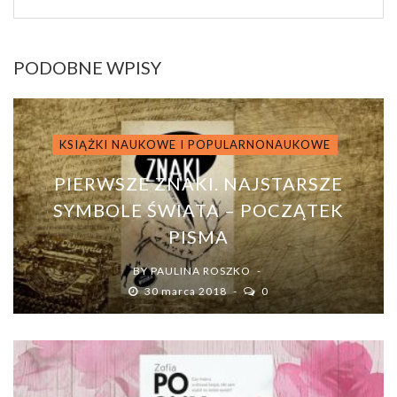
PODOBNE WPISY
KSIĄŻKI NAUKOWE I POPULARNONAUKOWE
PIERWSZE ZNAKI. NAJSTARSZE
SYMBOLE ŚWIATA – POCZĄTEK
PISMA
BY
PAULINA ROSZKO
30 marca 2018
0