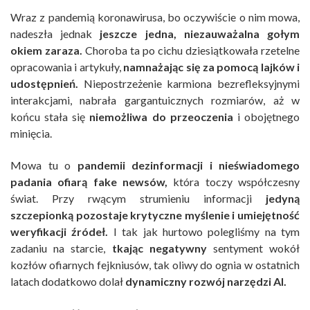
Wraz z pandemią koronawirusa, bo oczywiście o nim mowa,
nadeszła jednak
jeszcze jedna, niezauważalna gołym
okiem zaraza.
Choroba ta po cichu dziesiątkowała rzetelne
opracowania i artykuły,
namnażając się za pomocą lajków i
udostępnień.
Niepostrzeżenie karmiona bezrefleksyjnymi
interakcjami, nabrała gargantuicznych rozmiarów, aż w
końcu stała się
niemożliwa do przeoczenia
i obojętnego
minięcia.
Mowa tu o
pandemii dezinformacji i nieświadomego
padania ofiarą fake newsów,
która toczy współczesny
świat. Przy rwącym strumieniu informacji
jedyną
szczepionką pozostaje krytyczne myślenie i umiejętność
weryfikacji źródeł.
I tak jak hurtowo polegliśmy na tym
zadaniu na starcie,
tkając negatywny
sentyment wokół
kozłów ofiarnych fejkniusów, tak oliwy do ognia w ostatnich
latach dodatkowo dolał
dynamiczny rozwój narzędzi AI.