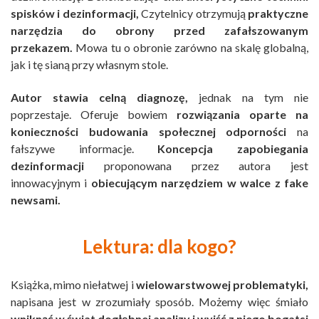
spisków i dezinformacji,
Czytelnicy otrzymują
praktyczne
narzędzia do obrony przed zafałszowanym
przekazem.
Mowa tu o obronie zarówno na skalę globalną,
jak i tę sianą przy własnym stole.
Autor stawia celną diagnozę,
jednak na tym nie
poprzestaje. Oferuje bowiem
rozwiązania oparte na
konieczności budowania społecznej odporności
na
fałszywe informacje.
Koncepcja zapobiegania
dezinformacji
proponowana przez autora jest
innowacyjnym i
obiecującym narzędziem w walce z fake
newsami.
Lektura: dla kogo?
Książka, mimo niełatwej i
wielowarstwowej problematyki,
napisana jest w zrozumiały sposób. Możemy więc śmiało
wniknąć w świat dogłębnej analizy
i wyjść z niego bogatsi