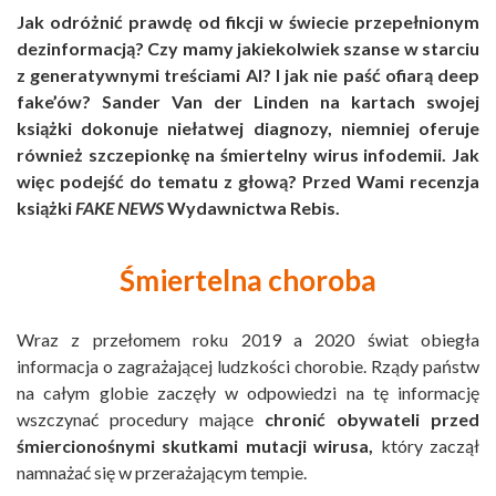
Jak odróżnić prawdę od fikcji w świecie przepełnionym
dezinformacją? Czy mamy jakiekolwiek szanse w starciu
z generatywnymi treściami AI? I jak nie paść ofiarą deep
fake’ów? Sander Van der Linden na kartach swojej
książki dokonuje niełatwej diagnozy, niemniej oferuje
również szczepionkę na śmiertelny wirus infodemii. Jak
więc podejść do tematu z głową? Przed Wami recenzja
książki
FAKE NEWS
Wydawnictwa Rebis.
Śmiertelna choroba
Wraz z przełomem roku 2019 a 2020 świat obiegła
informacja o zagrażającej ludzkości chorobie. Rządy państw
na całym globie zaczęły w odpowiedzi na tę informację
wszczynać procedury mające
chronić obywateli przed
śmiercionośnymi skutkami mutacji wirusa,
który zaczął
namnażać się w przerażającym tempie.