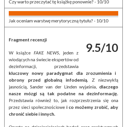
Czy warto przeczytać tę książkę ponownie? -
10/10
Jak oceniam warstwę merytoryczną tytułu? -
10/10
Fragment recenzji
9.5/10
W książce
FAKE NEWS
, jeden z
wiodących na świecie ekspertów od
dezinformacji, przedstawia
kluczowy nowy paradygmat dla zrozumienia i
obrony przed globalną infodemią.
Z niezwykłą
jasnością, Sander van der Linden wyjaśnia,
dlaczego
nasze mózgi są tak podatne na dezinformację.
Przedstawia również to, jak rozprzestrzenia się ona
przez sieci społecznościowe
i co możemy zrobić, aby
chronić siebie i innych.
Oparta na dziesięcioleciach badań oraz praktycznych