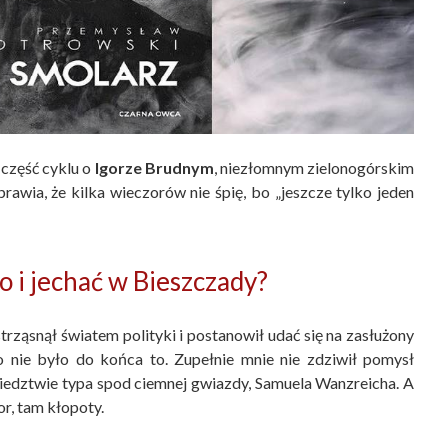
część cyklu o
Igorze Brudnym
, niezłomnym zielonogórskim
awia, że kilka wieczorów nie śpię, bo „jeszcze tylko jeden
o i jechać w Bieszczady?
trząsnął światem polityki i postanowił udać się na zasłużony
to nie było do końca to. Zupełnie mnie nie zdziwił pomysł
siedztwie typa spod ciemnej gwiazdy, Samuela Wanzreicha. A
or, tam kłopoty.