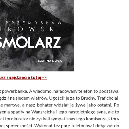
arz
znajdziecie tutaj>>
z powerbanka. A wiadomo, naładowany telefon to podstawa.
ził na siedem wiatrów. Ugościł je za to Brudny. Traf chciał,
ne martwe, a nasz bohater widział je żywe jako ostatni. Po
enia spadły na Wanzreicha i jego nastoletniego syna, ale to
ci i prokurator nie zyskali sympatii naszego komisarza, który
nej społeczności. Wykonał też parę telefonów i dołączył do