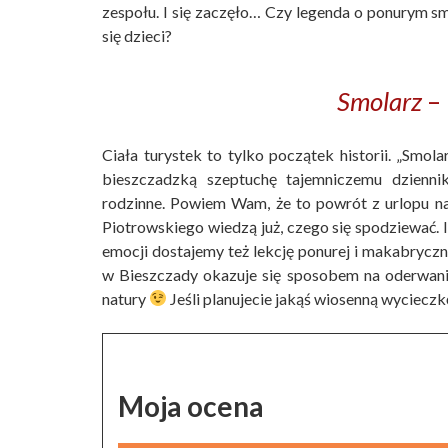
zespołu. I się zaczęło… Czy legenda o ponurym sm
się dzieci?
Smolarz
– 
Ciała turystek to tylko początek historii. „Smol
bieszczadzką szeptuchę tajemniczemu dziennik
rodzinne. Powiem Wam, że to powrót z urlopu na 
Piotrowskiego wiedzą już, czego się spodziewać. I
emocji dostajemy też lekcję ponurej i makabryczn
w Bieszczady okazuje się sposobem na oderwani
natury
Jeśli planujecie jakąś wiosenną wycieczk
Moja ocena