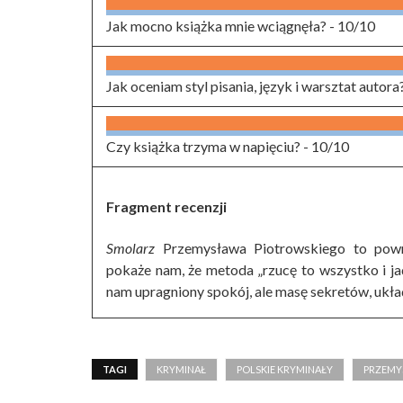
Jak mocno książka mnie wciągnęła? -
10/10
Jak oceniam styl pisania, język i warsztat autora
Czy książka trzyma w napięciu? -
10/10
Fragment recenzji
Smolarz
Przemysława Piotrowskiego to powró
pokaże nam, że metoda „rzucę to wszystko i ja
nam upragniony spokój, ale masę sekretów, ukł
TAGI
KRYMINAŁ
POLSKIE KRYMINAŁY
PRZEMY