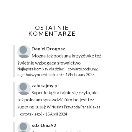
OSTATNIE
KOMENTARZE
Daniel Drogosz
Można też podsuną
krzyżówkę
też
świetnie wzbogaca słownictwo
Najlepsze komiksy dla dzieci – co warto podsunąć
najmłodszym czytelnikom?
·
19 February 2025
zalukajmy.pl
Super książka fajnie się czyta, ale
też polecam sprawdzić film bo jest też
super np tutaj:
Wirtualna Przygoda Pana Kleksa
– co to takiego?
·
15 April 2024
xdziUnia92