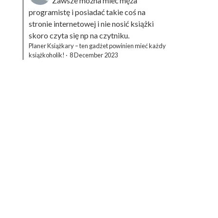
Zawsze można mieć męża
programistę i posiadać takie coś na
stronie internetowej i nie nosić książki
skoro czyta się np na czytniku.
Planer Książkary – ten gadżet powinien mieć każdy
książkoholik!
·
8 December 2023