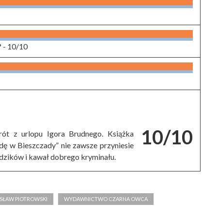
? -
10/10
10/10
t z urlopu Igora Brudnego. Książka
dę w Bieszczady” nie zawsze przyniesie
adzików i kawał dobrego kryminału.
SŁAW PIOTROWSKI
WYDAWNICTWO CZARNA OWCA