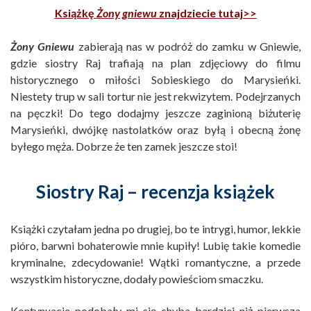
Książkę
Żony gniewu
znajdziecie tutaj>>
Żony Gniewu
zabierają nas w podróż do zamku w Gniewie,
gdzie siostry Raj trafiają na plan zdjęciowy do filmu
historycznego o miłości Sobieskiego do Marysieńki.
Niestety trup w sali tortur nie jest rekwizytem. Podejrzanych
na pęczki! Do tego dodajmy jeszcze zaginioną biżuterię
Marysieńki, dwójkę nastolatków oraz byłą i obecną żonę
byłego męża. Dobrze że ten zamek jeszcze stoi!
Siostry Raj – recenzja książek
Książki czytałam jedna po drugiej, bo te intrygi, humor, lekkie
pióro, barwni bohaterowie mnie kupiły! Lubię takie komedie
kryminalne, zdecydowanie! Wątki romantyczne, a przede
wszystkim historyczne, dodały powieściom smaczku.
Kontynuacje podobały mi się chyba bardziej niż pierwsza