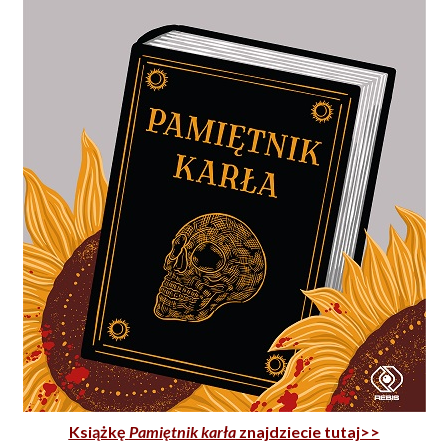
Książkę
Pamiętnik karła
znajdziecie tutaj>>