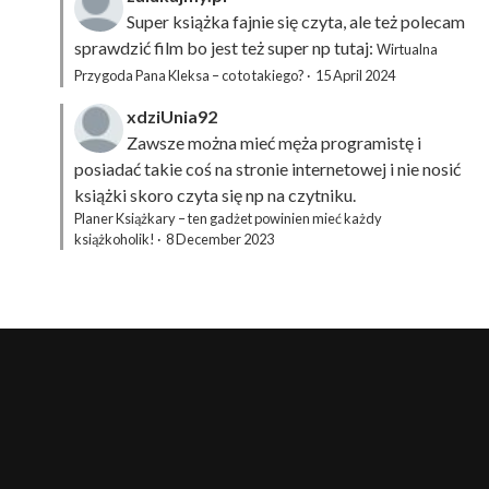
Super książka fajnie się czyta, ale też polecam
sprawdzić film bo jest też super np tutaj:
Wirtualna
Przygoda Pana Kleksa – co to takiego?
·
15 April 2024
xdziUnia92
Zawsze można mieć męża programistę i
posiadać takie coś na stronie internetowej i nie nosić
książki skoro czyta się np na czytniku.
Planer Książkary – ten gadżet powinien mieć każdy
książkoholik!
·
8 December 2023