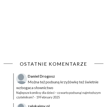
OSTATNIE KOMENTARZE
Daniel Drogosz
Można też podsuną
krzyżówkę
też świetnie
wzbogaca słownictwo
Najlepsze komiksy dla dzieci – co warto podsunąć najmłodszym
czytelnikom?
·
19 February 2025
zalukajmy.pl