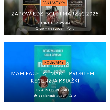
FANTASTYKA
ZAPOWIEDZI SCI-FI MARZEC 2025
BY
ANNA ALIMOWSKA
20 marca 2025
0
POLECAMY
MAM FACETA I MAM… PROBLEM –
RECENZJA KSIĄŻKI
BY
ANNA PODURGIEL
11 sierpnia 2020
0