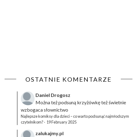
OSTATNIE KOMENTARZE
Daniel Drogosz
Można też podsuną
krzyżówkę
też świetnie
wzbogaca słownictwo
Najlepsze komiksy dla dzieci – co warto podsunąć najmłodszym
czytelnikom?
·
19 February 2025
zalukajmy.pl