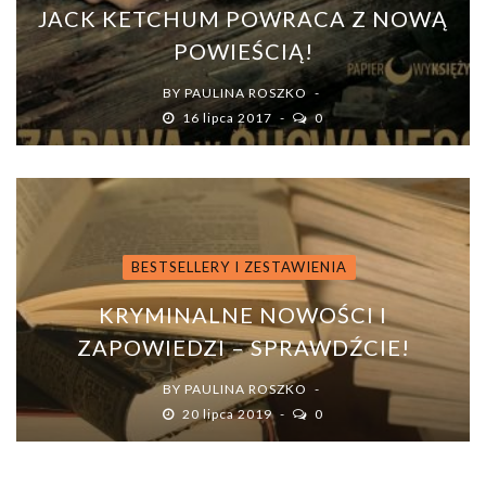
JACK KETCHUM POWRACA Z NOWĄ
POWIEŚCIĄ!
BY
PAULINA ROSZKO
16 lipca 2017
0
BESTSELLERY I ZESTAWIENIA
KRYMINALNE NOWOŚCI I
ZAPOWIEDZI – SPRAWDŹCIE!
BY
PAULINA ROSZKO
20 lipca 2019
0