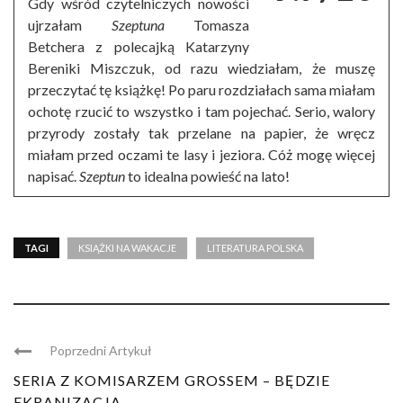
Gdy wśród czytelniczych nowości
ujrzałam
Szeptuna
Tomasza
Betchera z polecajką Katarzyny
Bereniki Miszczuk, od razu wiedziałam, że muszę
przeczytać tę książkę! Po paru rozdziałach sama miałam
ochotę rzucić to wszystko i tam pojechać. Serio, walory
przyrody zostały tak przelane na papier, że wręcz
miałam przed oczami te lasy i jeziora. Cóż mogę więcej
napisać.
Szeptun
to idealna powieść na lato!
TAGI
KSIĄŻKI NA WAKACJE
LITERATURA POLSKA
Poprzedni Artykuł
SERIA Z KOMISARZEM GROSSEM – BĘDZIE
EKRANIZACJA