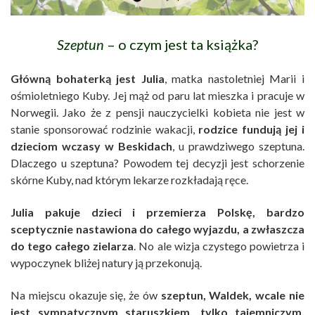
Szeptun
– o czym jest ta książka?
Główną bohaterką jest Julia
, matka nastoletniej Marii i
ośmioletniego Kuby. Jej mąż od paru lat mieszka i pracuje w
Norwegii. Jako że z pensji nauczycielki kobieta nie jest w
stanie sponsorować rodzinie wakacji,
rodzice fundują jej i
dzieciom wczasy w Beskidach
, u prawdziwego szeptuna.
Dlaczego u szeptuna? Powodem tej decyzji jest schorzenie
skórne Kuby, nad którym lekarze rozkładają ręce.
Julia pakuje dzieci i przemierza Polskę, bardzo
sceptycznie nastawiona do całego wyjazdu, a zwłaszcza
do tego całego zielarza
. No ale wizja czystego powietrza i
wypoczynek bliżej natury ją przekonują.
Na miejscu okazuje się, że ów
szeptun, Waldek, wcale nie
jest sympatycznym staruszkiem, tylko tajemniczym,