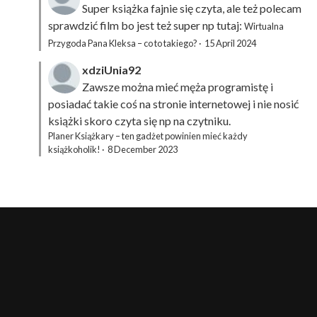
Super książka fajnie się czyta, ale też polecam
sprawdzić film bo jest też super np tutaj:
Wirtualna
Przygoda Pana Kleksa – co to takiego?
·
15 April 2024
xdziUnia92
Zawsze można mieć męża programistę i
posiadać takie coś na stronie internetowej i nie nosić
książki skoro czyta się np na czytniku.
Planer Książkary – ten gadżet powinien mieć każdy
książkoholik!
·
8 December 2023