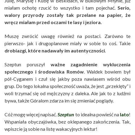
Julię, Marysię i Kubę w Beskidach, w Bukowym Młynie, już
miałam ochotę rzucić to wszystko i tam pojechać.
Serio,
walory przyrody zostały tak przelane na papier, że
wręcz miałam przed oczami te lasy i jeziora.
Muszę zwrócić uwagę również na postaci. Zarówno te
pierwszo- jak i drugoplanowe miały w sobie to coś. Takie
drobiazgi, które nadawały im autentyczności
.
Szeptun poruszył
ważne zagadnienie wykluczenia
społecznego i środowiska Romów
. Waldek bowiem był
pół-Cyganem i czuł się jakby poza nawiasem wśród obu
grup. Do tego lokalna społeczność uważa, że jest „przeklęty” i
woli trzymać się od mężczyzny z daleka. Ale jak to z ludźmi
bywa, także Góralom zdarza im się zmieniać poglądy.
Cóż mogę więcej napisać.
Szeptun
to idealna powieść na
lato
!
Wspaniała obyczajówka, bez oklepanego zakończenia. Tak,
wpiszcie ją sobie na listę wakacyjnych lektur!