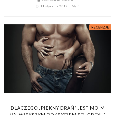
PAULINA ADAMSKA
11 stycznia 2017
0
RECENZJE
DLACZEGO „PIĘKNY DRAŃ” JEST MOIM
NAJWIĘKSZYM ODKRYCIEM PO „GREYU”