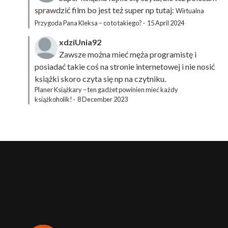
sprawdzić film bo jest też super np tutaj:
Wirtualna
Przygoda Pana Kleksa – co to takiego?
·
15 April 2024
xdziUnia92
Zawsze można mieć męża programistę i
posiadać takie coś na stronie internetowej i nie nosić
książki skoro czyta się np na czytniku.
Planer Książkary – ten gadżet powinien mieć każdy
książkoholik!
·
8 December 2023