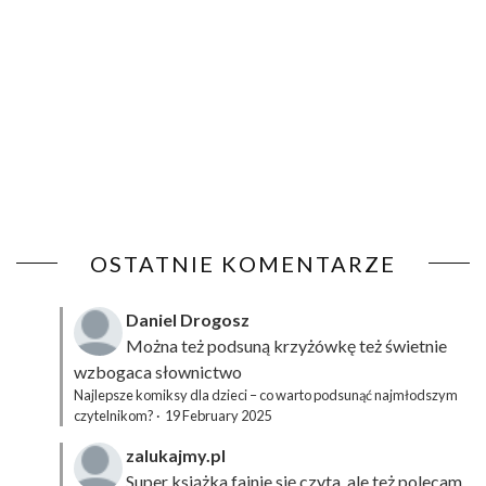
OSTATNIE KOMENTARZE
Daniel Drogosz
Można też podsuną
krzyżówkę
też świetnie
wzbogaca słownictwo
Najlepsze komiksy dla dzieci – co warto podsunąć najmłodszym
czytelnikom?
·
19 February 2025
zalukajmy.pl
Super książka fajnie się czyta, ale też polecam