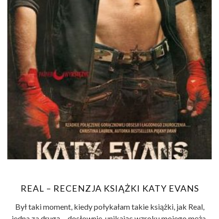
REAL – RECENZJA KSIĄŻKI KATY EVANS
Był taki moment, kiedy połykałam takie książki, jak Real,
jedna za drugą… dosłownie, unikając wzroku mojego męża,