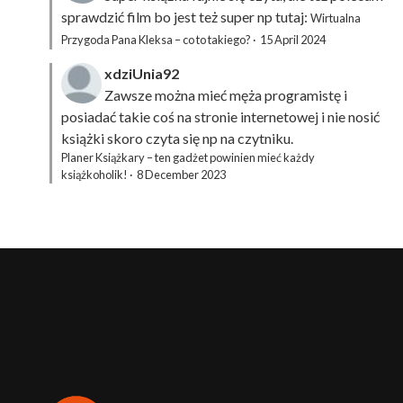
sprawdzić film bo jest też super np tutaj:
Wirtualna
Przygoda Pana Kleksa – co to takiego?
·
15 April 2024
xdziUnia92
Zawsze można mieć męża programistę i
posiadać takie coś na stronie internetowej i nie nosić
książki skoro czyta się np na czytniku.
Planer Książkary – ten gadżet powinien mieć każdy
książkoholik!
·
8 December 2023