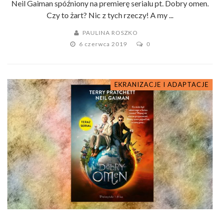
Neil Gaiman spóźniony na premierę serialu pt. Dobry omen.
Czy to żart? Nic z tych rzeczy! A my ...
PAULINA ROSZKO
6 czerwca 2019
0
EKRANIZACJE I ADAPTACJE