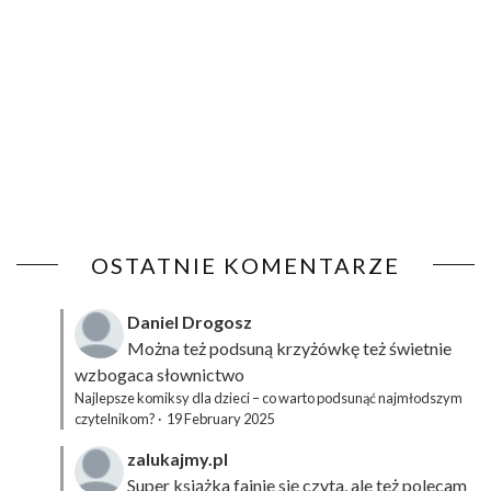
OSTATNIE KOMENTARZE
Daniel Drogosz
Można też podsuną
krzyżówkę
też świetnie
wzbogaca słownictwo
Najlepsze komiksy dla dzieci – co warto podsunąć najmłodszym
czytelnikom?
·
19 February 2025
zalukajmy.pl
Super książka fajnie się czyta, ale też polecam