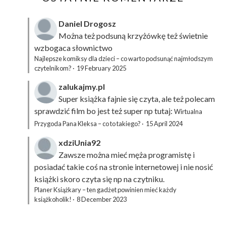
Daniel Drogosz
Można też podsuną
krzyżówkę
też świetnie
wzbogaca słownictwo
Najlepsze komiksy dla dzieci – co warto podsunąć najmłodszym
czytelnikom?
·
19 February 2025
zalukajmy.pl
Super książka fajnie się czyta, ale też polecam
sprawdzić film bo jest też super np tutaj:
Wirtualna
Przygoda Pana Kleksa – co to takiego?
·
15 April 2024
xdziUnia92
Zawsze można mieć męża programistę i
posiadać takie coś na stronie internetowej i nie nosić
książki skoro czyta się np na czytniku.
Planer Książkary – ten gadżet powinien mieć każdy
książkoholik!
·
8 December 2023