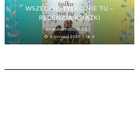
WSZĘDZIE, TYLKO NIE TU –
RECENZJA KSIĄŻKI
BY
ANNA PODURGIEL
6 sierpnia 2025
0