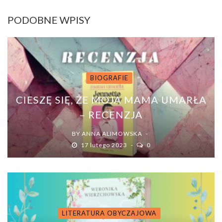
PODOBNE WPISY
BIOGRAFIE
CIESZĘ SIĘ, ŻE MOJA MAMA UMARŁA
– RECENZJA
BY
ANNA ALIMOWSKA
17 lutego 2023
0
LITERATURA OBYCZAJOWA