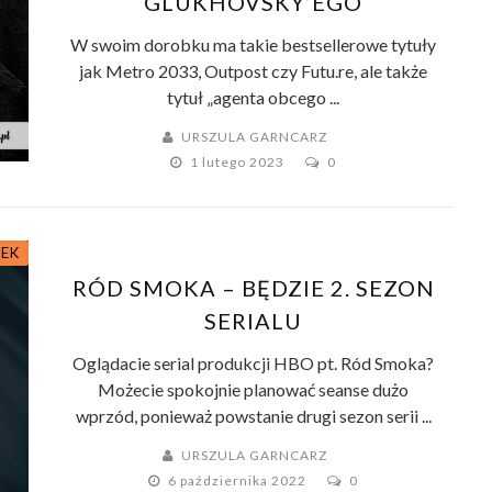
GLUKHOVSKY’EGO
W swoim dorobku ma takie bestsellerowe tytuły
jak Metro 2033, Outpost czy Futu.re, ale także
tytuł „agenta obcego ...
URSZULA GARNCARZ
1 lutego 2023
0
ŻEK
RÓD SMOKA – BĘDZIE 2. SEZON
SERIALU
Oglądacie serial produkcji HBO pt. Ród Smoka?
Możecie spokojnie planować seanse dużo
wprzód, ponieważ powstanie drugi sezon serii ...
URSZULA GARNCARZ
6 października 2022
0