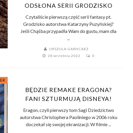
ODSŁONA SERII GRODZISKO
Czytaliście pierwszą część serii fantasy pt.
Grodzisko autorstwa Katarzyny Puzyńskiej?
Jeśli Chąśba przypadła Wam do gustu, mam dla
...
URSZULA GARNCARZ
28 września 2022
0
ŻEK
BĘDZIE REMAKE ERAGONA?
FANI SZTURMUJĄ DISNEYA!
Eragon, czyli pierwszy tom Sagi Dziedzictwo
autorstwa Christophera Paoliniego w 2006 roku
doczekał się swojej ekranizacji. W filmie ...