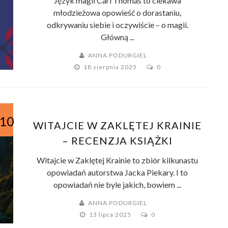
Język magii Cari Thomas to ciekawa
młodzieżowa opowieść o dorastaniu,
odkrywaniu siebie i oczywiście – o magii.
Główną ...
ANNA PODURGIEL
18 sierpnia 2025
0
/10
WITAJCIE W ZAKLĘTEJ KRAINIE
– RECENZJA KSIĄŻKI
Witajcie w Zaklętej Krainie to zbiór kilkunastu
opowiadań autorstwa Jacka Piekary. I to
opowiadań nie byle jakich, bowiem ...
ANNA PODURGIEL
13 lipca 2025
0