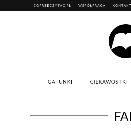
COPRZECZYTAC.PL
WSPÓŁPRACA
KONTAK
GATUNKI
CIEKAWOSTKI
FA