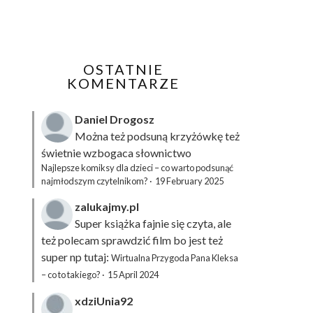
OSTATNIE
KOMENTARZE
Daniel Drogosz
Można też podsuną
krzyżówkę
też
świetnie wzbogaca słownictwo
Najlepsze komiksy dla dzieci – co warto podsunąć
najmłodszym czytelnikom?
·
19 February 2025
zalukajmy.pl
Super książka fajnie się czyta, ale
też polecam sprawdzić film bo jest też
super np tutaj:
Wirtualna Przygoda Pana Kleksa
– co to takiego?
·
15 April 2024
xdziUnia92