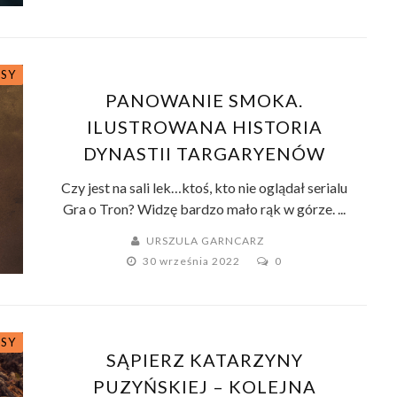
SY
PANOWANIE SMOKA.
ILUSTROWANA HISTORIA
DYNASTII TARGARYENÓW
Czy jest na sali lek…ktoś, kto nie oglądał serialu
Gra o Tron? Widzę bardzo mało rąk w górze. ...
URSZULA GARNCARZ
30 września 2022
0
SY
SĄPIERZ KATARZYNY
PUZYŃSKIEJ – KOLEJNA