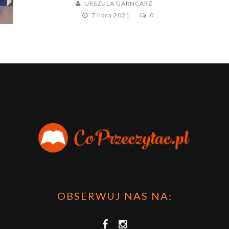
URSZULA GARNCARZ
7 lipca 2021
0
OBSERWUJ NAS NA: