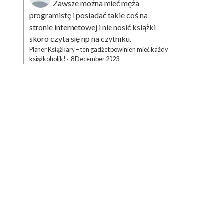
Zawsze można mieć męża
programistę i posiadać takie coś na
stronie internetowej i nie nosić książki
skoro czyta się np na czytniku.
Planer Książkary – ten gadżet powinien mieć każdy
książkoholik!
·
8 December 2023