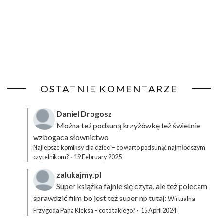
OSTATNIE KOMENTARZE
Daniel Drogosz
Można też podsuną
krzyżówkę
też świetnie
wzbogaca słownictwo
Najlepsze komiksy dla dzieci – co warto podsunąć najmłodszym
czytelnikom?
·
19 February 2025
zalukajmy.pl
Super książka fajnie się czyta, ale też polecam
sprawdzić film bo jest też super np tutaj:
Wirtualna
Przygoda Pana Kleksa – co to takiego?
·
15 April 2024