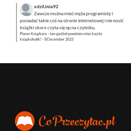
xdziUnia92
Zawsze można mieć męża programistę i
posiadać takie coś na stronie internetowej i nie nosić
książki skoro czyta się np na czytniku.
Planer Książkary – ten gadżet powinien mieć każdy
książkoholik!
·
8 December 2023