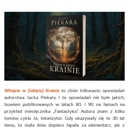
Witajcie w Zaklętej Krainie
to zbiór kilkunastu opowiadań
autorstwa Jacka Piekary. I to opowiadań nie byle jakich,
bowiem publikowanych w latach 80. i 90. na łamach na
przykład miesięcznika „Fantastyka”. Autora znam z kilku
tomów cyklu Ja, Inkwizytor. Gdy ukazywały się te 30 lat
temu, to mała Ania dopiero łapała za elementarz, ale z