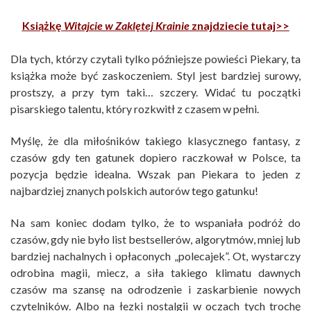
Książkę
Witajcie w Zaklętej Krainie
znajdziecie tutaj>>
Dla tych, którzy czytali tylko późniejsze powieści Piekary, ta
książka może być zaskoczeniem. Styl jest bardziej surowy,
prostszy, a przy tym taki… szczery. Widać tu początki
pisarskiego talentu, który rozkwitł z czasem w pełni.
Myślę, że dla miłośników takiego klasycznego fantasy, z
czasów gdy ten gatunek dopiero raczkował w Polsce, ta
pozycja będzie idealna. Wszak pan Piekara to jeden z
najbardziej znanych polskich autorów tego gatunku!
Na sam koniec dodam tylko, że to wspaniała podróż do
czasów, gdy nie było list bestsellerów, algorytmów, mniej lub
bardziej nachalnych i opłaconych „polecajek”. Ot, wystarczy
odrobina magii, miecz, a siła takiego klimatu dawnych
czasów ma szansę na odrodzenie i zaskarbienie nowych
czytelników. Albo na łezki nostalgii w oczach tych trochę