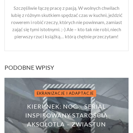
Szczęśliwie łączę pracę z pasją. W wolnych chwilach
lubię z różnym skutkiem spędzać czas w kuchni, jeździć
rowerem i robić rzeczy, których nie powinnam, zamiast
zająć się tymi istotnymi. ;-) Ale – kto tak nie robi, niech
pierwszy rzuci książką… którą chętnie przeczytam!
PODOBNE WPISY
EKRANIZACJE I ADAPTACJE
KIERUNEK: NOC – SERIAL
INSPIROWANY STAROŚCIĄ
AKSOLOTLA – ZWIASTUN