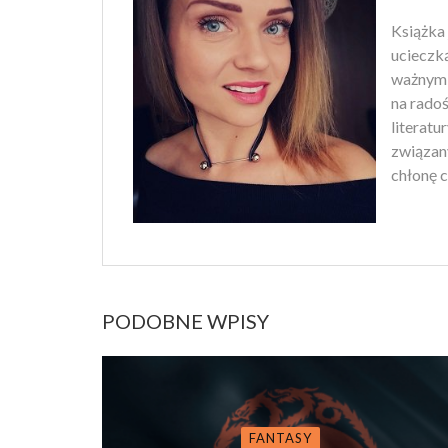
Książka 
ucieczk
ważnym 
na rado
literatu
związan
chłonę c
PODOBNE WPISY
FANTASY