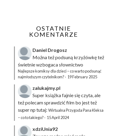
OSTATNIE
KOMENTARZE
Daniel Drogosz
Można też podsuną
krzyżówkę
też
świetnie wzbogaca słownictwo
Najlepsze komiksy dla dzieci – co warto podsunąć
najmłodszym czytelnikom?
·
19 February 2025
zalukajmy.pl
Super książka fajnie się czyta, ale
też polecam sprawdzić film bo jest też
super np tutaj:
Wirtualna Przygoda Pana Kleksa
– co to takiego?
·
15 April 2024
xdziUnia92