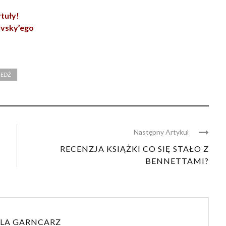
ytuły!
ovsky’ego
IEDŹ
Następny Artykul
RECENZJA KSIĄŻKI CO SIĘ STAŁO Z
BENNETTAMI?
LA GARNCARZ