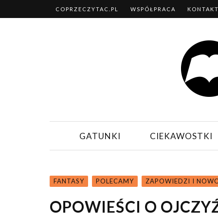
COPRZECZYTAC.PL
WSPÓŁPRACA
KONTAK
GATUNKI
CIEKAWOSTKI
FANTASY
POLECAMY
ZAPOWIEDZI I NOW
OPOWIEŚCI O OJCZY