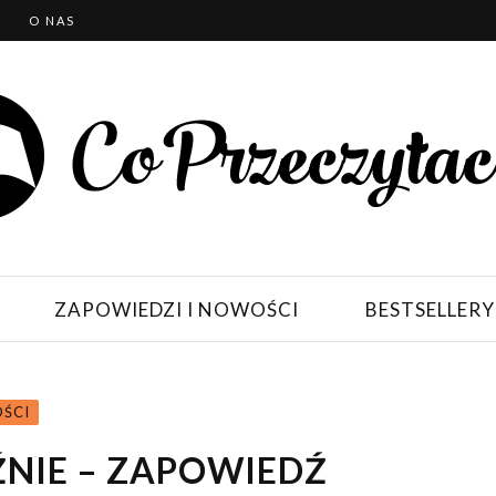
T
O NAS
ZAPOWIEDZI I NOWOŚCI
BESTSELLERY
OŚCI
ŹNIE – ZAPOWIEDŹ