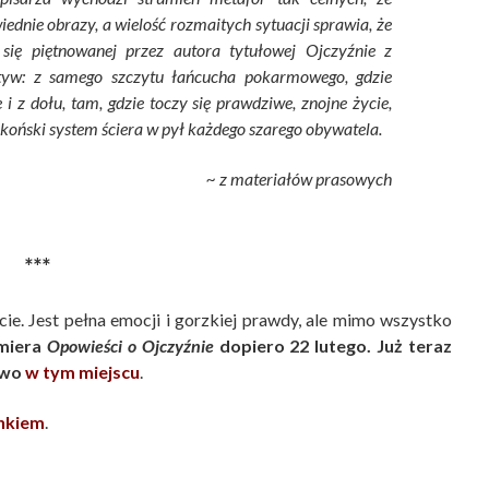
nie obrazy, a wielość rozmaitych sytuacji sprawia, że
się piętnowanej przez autora tytułowej Ojczyźnie z
tyw: z samego szczytu łańcucha pokarmowego, gdzie
e i z dołu, tam, gdzie toczy się prawdziwe, znojne życie,
koński system ściera w pył każdego szarego obywatela.
~ z materiałów prasowych
***
cie. Jest pełna emocji i gorzkiej prawdy, ale mimo wszystko
miera
Opowieści o Ojczyźnie
dopiero 22 lutego. Już teraz
owo
w tym miejscu
.
inkiem
.