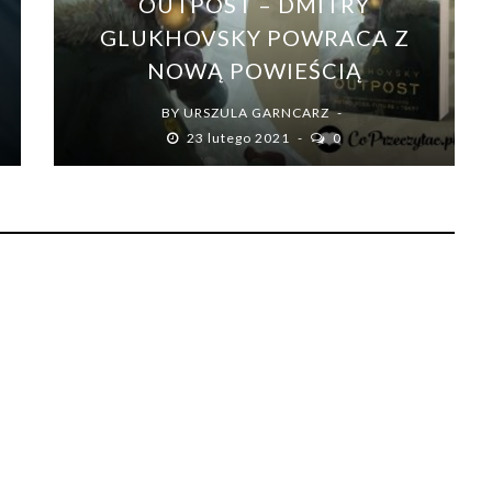
OUTPOST – DMITRY
N
GLUKHOVSKY POWRACA Z
NOWĄ POWIEŚCIĄ
BY
URSZULA GARNCARZ
23 lutego 2021
0