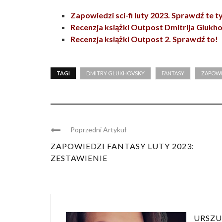
Zapowiedzi sci-fi luty 2023. Sprawdź te t
Recenzja książki Outpost Dmitrija Glukh
Recenzja książki Outpost 2. Sprawdź to!
TAGI
DMITRY GLUKHOVSKY
FANTASY
ZAPOW
Poprzedni Artykuł
ZAPOWIEDZI FANTASY LUTY 2023:
ZESTAWIENIE
URSZU