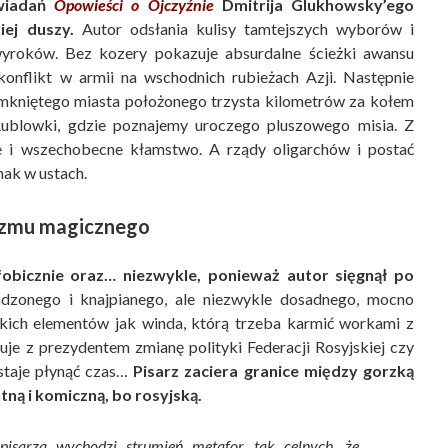
owiadań
Opowieści o Ojczyźnie
Dmitrija Glukhowsky’ego
iej duszy.
Autor odsłania kulisy tamtejszych wyborów i
roków. Bez kozery pokazuje absurdalne ścieżki awansu
konflikt w armii na wschodnich rubieżach Azji. Następnie
amkniętego miasta położonego trzysta kilometrów za kołem
ublowki, gdzie poznajemy uroczego pluszowego misia. Z
e i wszechobecne kłamstwo. A rządy oligarchów i postać
ak w ustach.
lizmu magicznego
fobicznie oraz… niezwykle, ponieważ autor sięgnął po
dzonego i knajpianego, ale niezwykle dosadnego, mocno
akich elementów jak winda, którą trzeba karmić workami z
uje z prezydentem zmianę polityki Federacji Rosyjskiej czy
estaje płynąć czas…
Pisarz zaciera granice między gorzką
utną i komiczną, bo rosyjską.
 pisarza wychodzi strumień metafor tak celnych, że