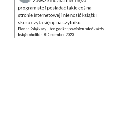
Zawsze można mieć męża
programistę i posiadać takie coś na
stronie internetowej i nie nosić książki
skoro czyta się np na czytniku.
Planer Książkary – ten gadżet powinien mieć każdy
książkoholik!
·
8 December 2023