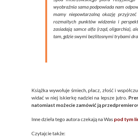
wyobraźnia sama podpowiada nam odpowied
mamy niepowtarzalną okazję przyjrzeć 
rozmaitych punktów widzenia i perspek
zasiadają samce alfa (rząd, oligarchia), al
tam, gdzie swymi bezlitosnymi trybami dra
Książka wywołuje śmiech, płacz, złość i współczu
widać w niej iskierkę nadziei na lepsze jutro.
Pre
natomiast możecie zamówić ją przedpremier
Inne dzieła tego autora czekają na Was
pod tym l
Czytajcie także: