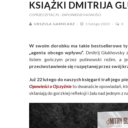
KSIĄŻKI DMITRIJA 
COPRZECZYTAC.PL
- ZAPOWIEDZI I NOWOŚCI
URSZULA GARNCARZ
1 lutego 2023
0
W swoim dorobku ma takie bestsellerowe ty
„agenta obcego wpływu”.
Dmitrij Glukhovsky z
listem gończym przez putinowski reżim, a je
przeciwstawienie się rozpętanej przez swój kra
Już 22 lutego do naszych księgarń trafi jego 
Opowieści o Ojczyźnie
to dwanaście opowiadań, któ
skłaniają do gorzkiej refleksji i żalu nad jednym z