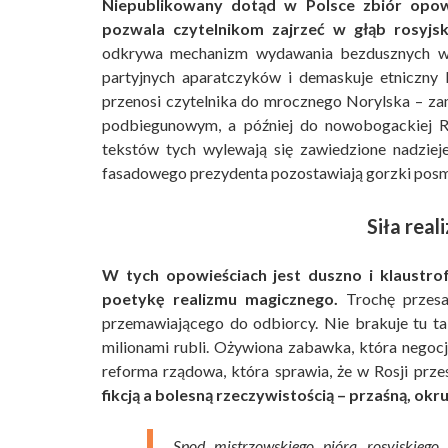
Niepublikowany dotąd w Polsce zbiór op
pozwala czytelnikom zajrzeć w głąb rosyjsk
odkrywa mechanizm wydawania bezdusznych wy
partyjnych aparatczyków i demaskuje etniczny 
przenosi czytelnika do mrocznego Norylska – z
podbiegunowym, a później do nowobogackiej R
tekstów tych wylewają się zawiedzione nadziej
fasadowego prezydenta pozostawiają gorzki posm
Siła rea
W tych opowieściach jest duszno i klaustro
poetykę realizmu magicznego.
Trochę przesa
przemawiającego do odbiorcy. Nie brakuje tu t
milionami rubli. Ożywiona zabawka, która negocj
reforma rządowa, która sprawia, że w Rosji prz
fikcją a bolesną rzeczywistością – przaśną, okr
Spod mistrzowskiego pióra rosyjskiego