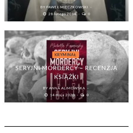
BY
PAWEŁ MIECZKOWSKI
28 lutego 2014
0
KRYMINAŁ
SERYJNI MORDERCY – RECENZJA
KSIĄŻKI
BY
ANNA ALIMOWSKA
14 maja 2020
0