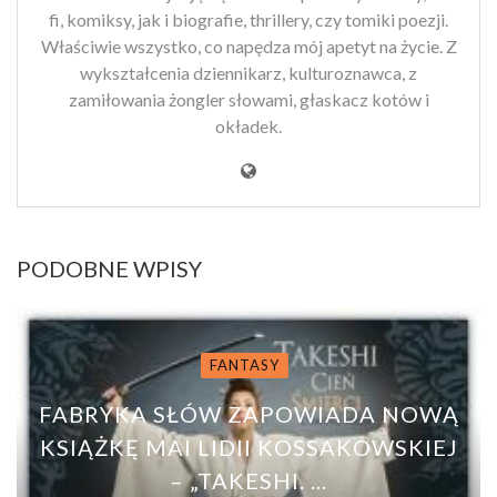
fi, komiksy, jak i biografie, thrillery, czy tomiki poezji.
Właściwie wszystko, co napędza mój apetyt na życie. Z
wykształcenia dziennikarz, kulturoznawca, z
zamiłowania żongler słowami, głaskacz kotów i
okładek.
PODOBNE WPISY
FANTASY
FABRYKA SŁÓW ZAPOWIADA NOWĄ
KSIĄŻKĘ MAI LIDII KOSSAKOWSKIEJ
– „TAKESHI. ...