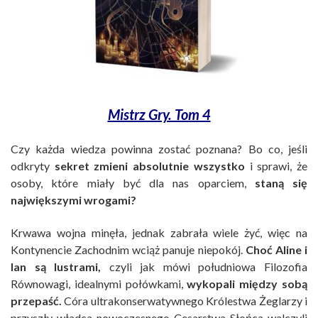
Mistrz Gry. Tom 4
Czy każda wiedza powinna zostać poznana? Bo co, jeśli
odkryty
sekret zmieni absolutnie wszystko
i sprawi, że
osoby, które miały być dla nas oparciem,
staną się
największymi wrogami?
Krwawa wojna minęła, jednak zabrała wiele żyć, więc na
Kontynencie Zachodnim wciąż panuje niepokój.
Choć Aline i
Ian są lustrami,
czyli jak mówi południowa Filozofia
Równowagi, idealnymi połówkami,
wykopali między sobą
przepaść.
Córa ultrakonserwatywnego Królestwa Żeglarzy i
przyszły władca nowoczesnego Cesarstwa Słońca walczyli