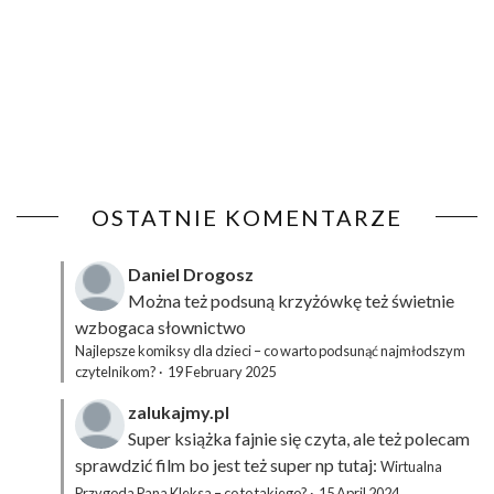
OSTATNIE KOMENTARZE
Daniel Drogosz
Można też podsuną
krzyżówkę
też świetnie
wzbogaca słownictwo
Najlepsze komiksy dla dzieci – co warto podsunąć najmłodszym
czytelnikom?
·
19 February 2025
zalukajmy.pl
Super książka fajnie się czyta, ale też polecam
sprawdzić film bo jest też super np tutaj:
Wirtualna
Przygoda Pana Kleksa – co to takiego?
·
15 April 2024