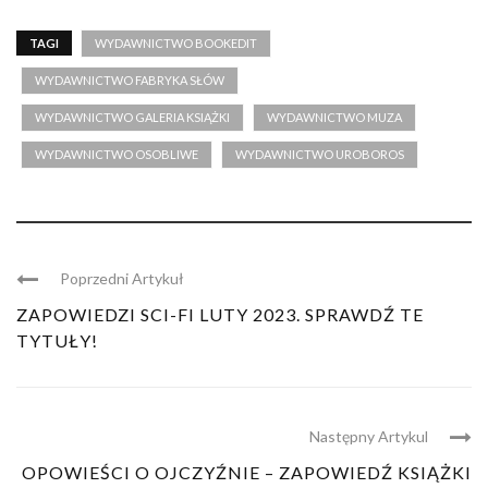
TAGI
WYDAWNICTWO BOOKEDIT
WYDAWNICTWO FABRYKA SŁÓW
WYDAWNICTWO GALERIA KSIĄŻKI
WYDAWNICTWO MUZA
WYDAWNICTWO OSOBLIWE
WYDAWNICTWO UROBOROS
Poprzedni Artykuł
ZAPOWIEDZI SCI-FI LUTY 2023. SPRAWDŹ TE
TYTUŁY!
Następny Artykul
OPOWIEŚCI O OJCZYŹNIE – ZAPOWIEDŹ KSIĄŻKI