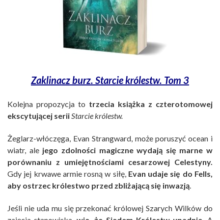
Zaklinacz burz. Starcie królestw. Tom 3
Kolejna propozycja to
trzecia książka z czterotomowej
ekscytującej serii
Starcie królestw.
Żeglarz-włóczęga, Evan Strangward, może poruszyć ocean i
wiatr, ale
jego zdolności magiczne wydają się marne w
porównaniu z umiejętnościami cesarzowej Celestyny.
Gdy jej krwawe armie rosną w siłę,
Evan udaje się do Fells,
aby ostrzec królestwo przed zbliżającą się inwazją
.
Jeśli nie uda mu się przekonać królowej Szarych Wilków do
zajęcia stanowiska,
wie, że Siedem Królestw upadnie.
A