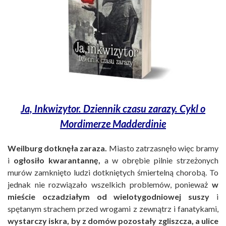
Ja, Inkwizytor. Dziennik czasu zarazy. Cykl o
Mordimerze Madderdinie
Weilburg dotknęła zaraza.
Miasto zatrzasnęło więc bramy
i
ogłosiło kwarantannę,
a w obrębie pilnie strzeżonych
murów zamknięto ludzi dotkniętych śmiertelną chorobą. To
jednak nie rozwiązało wszelkich problemów, ponieważ
w
mieście oczadziałym od wielotygodniowej suszy
i
spętanym strachem przed wrogami z zewnątrz i fanatykami,
wystarczy iskra, by z domów pozostały zgliszcza, a ulice