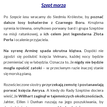
Szept morza
Po
Szepcie lasu
wracamy do Siedmiu Królestw, by
poznać
dalsze losy bohaterów z Czarnego Boru.
Krnąbrna
syrenia królewna, omyłkowo porwany bard i grupa Szeptów
na misji ratunkowej, a
ich celem jest legendarna Złota
Perła
i ocalenie przyjaciela.
Na syrenę Arminę spada okrutna klątwa.
Dopóki nie
zgodzi się poślubić księcia Velmaru, każdej nocy będzie
przemieniać się w łabędzia. Oznacza to, że
nigdy nie będzie
mogła opuścić zatoki
– w przeciwnym razie inaczej stanie
się morską pianą.
Rozwścieczone siostry
przyrzekają zemstę i postanawiają
porwać księcia Aerysa.
A kiedy do Rady Szeptów dociera
wieść, że
Willhart zaginął w tajemniczych okolicznościach
,
Jahter, Eillen i Dunhan ruszają na jego poszukiwania, by