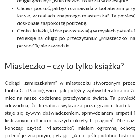
długie godziny? „Miasteczko” to strzał w dziesiątkę.
Chcesz poczuć, jakbyś rozmawiała z bohaterami przy
kawie, w realiach znajomego miasteczka? Ta powieść
doskonale zaspokoi tę potrzebę.
Cenisz książki, które pozostawiają w myślach pytania i
refleksje na długo po przeczytaniu? „Miasteczko” na
pewno Cię nie zawiedzie.
Miasteczko – czy to tylko książka?
Odkąd „zamieszkałam” w miasteczku stworzonym przez
Piotra C. i Paulinę, wiem, jak potężny wpływ literatura może
mieć na nasze codzienne przeżywanie świata. Ta powieść
udowadnia, że literatura wykracza poza granice kartek –
staje się żywym doświadczeniem, sprawdzianem empatii i
lustrzanym odbiciem naszych ukrytych pragnień. Nie raz,
kończąc czytać „Miasteczko”, miałam ogromną ochotę
polecić je znajomym, pytając: „A co, jeśli podobne historie