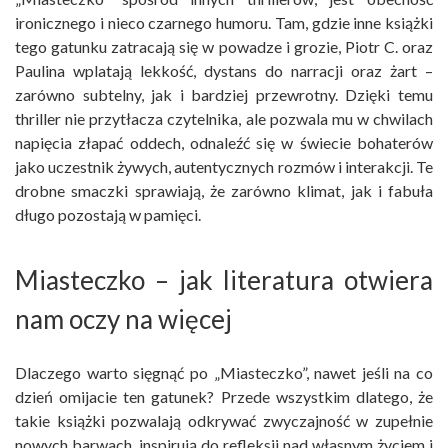
ironicznego i nieco czarnego humoru. Tam, gdzie inne książki
tego gatunku zatracają się w powadze i grozie, Piotr C. oraz
Paulina wplatają lekkość, dystans do narracji oraz żart –
zarówno subtelny, jak i bardziej przewrotny. Dzięki temu
thriller nie przytłacza czytelnika, ale pozwala mu w chwilach
napięcia złapać oddech, odnaleźć się w świecie bohaterów
jako uczestnik żywych, autentycznych rozmów i interakcji. Te
drobne smaczki sprawiają, że zarówno klimat, jak i fabuła
długo pozostają w pamięci.
Miasteczko – jak literatura otwiera
nam oczy na więcej
Dlaczego warto sięgnąć po „Miasteczko”, nawet jeśli na co
dzień omijacie ten gatunek? Przede wszystkim dlatego, że
takie książki pozwalają odkrywać zwyczajność w zupełnie
nowych barwach, inspirują do refleksji nad własnym życiem i