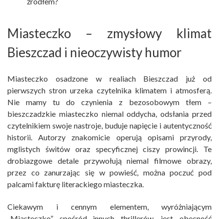
źródłem?
Miasteczko – zmysłowy klimat
Bieszczad i nieoczywisty humor
Miasteczko osadzone w realiach Bieszczad już od
pierwszych stron urzeka czytelnika klimatem i atmosferą.
Nie mamy tu do czynienia z bezosobowym tłem –
bieszczadzkie miasteczko niemal oddycha, odsłania przed
czytelnikiem swoje nastroje, buduje napięcie i autentyczność
historii. Autorzy znakomicie operują opisami przyrody,
mglistych świtów oraz specyficznej ciszy prowincji. Te
drobiazgowe detale przywołują niemal filmowe obrazy,
przez co zanurzając się w powieść, można poczuć pod
palcami fakturę literackiego miasteczka.
Ciekawym i cennym elementem, wyróżniającym
„Miasteczko” spośród innych thrillerów, jest obecność