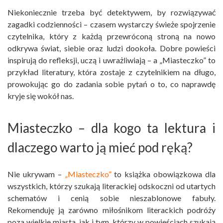
Niekoniecznie trzeba być detektywem, by rozwiązywać
zagadki codzienności – czasem wystarczy świeże spojrzenie
czytelnika, który z każdą przewróconą stroną na nowo
odkrywa świat, siebie oraz ludzi dookoła. Dobre powieści
inspirują do refleksji, uczą i uwrażliwiają – a „Miasteczko” to
przykład literatury, która zostaje z czytelnikiem na długo,
prowokując go do zadania sobie pytań o to, co naprawdę
kryje się wokół nas.
Miasteczko – dla kogo ta lektura i
dlaczego warto ją mieć pod ręką?
Nie ukrywam –
„Miasteczko”
to książka obowiązkowa dla
wszystkich, którzy szukają literackiej odskoczni od utartych
schematów i cenią sobie nieszablonowe fabuły.
Rekomenduję ją zarówno miłośnikom literackich podróży
poza wielkie miasta, jak i tym, którzy w powieściach szukają