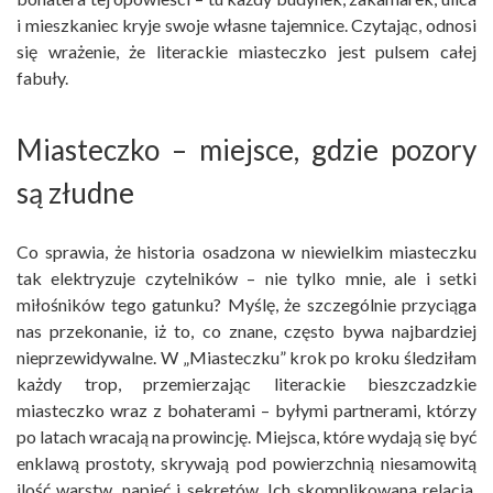
i mieszkaniec kryje swoje własne tajemnice. Czytając, odnosi
się wrażenie, że literackie miasteczko jest pulsem całej
fabuły.
Miasteczko – miejsce, gdzie pozory
są złudne
Co sprawia, że historia osadzona w niewielkim miasteczku
tak elektryzuje czytelników – nie tylko mnie, ale i setki
miłośników tego gatunku? Myślę, że szczególnie przyciąga
nas przekonanie, iż to, co znane, często bywa najbardziej
nieprzewidywalne. W „Miasteczku” krok po kroku śledziłam
każdy trop, przemierzając literackie bieszczadzkie
miasteczko wraz z bohaterami – byłymi partnerami, którzy
po latach wracają na prowincję. Miejsca, które wydają się być
enklawą prostoty, skrywają pod powierzchnią niesamowitą
ilość warstw, napięć i sekretów. Ich skomplikowana relacja,