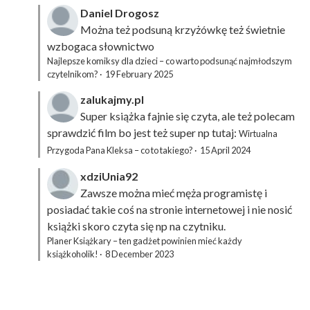
Daniel Drogosz
Można też podsuną
krzyżówkę
też świetnie
wzbogaca słownictwo
Najlepsze komiksy dla dzieci – co warto podsunąć najmłodszym
czytelnikom?
·
19 February 2025
zalukajmy.pl
Super książka fajnie się czyta, ale też polecam
sprawdzić film bo jest też super np tutaj:
Wirtualna
Przygoda Pana Kleksa – co to takiego?
·
15 April 2024
xdziUnia92
Zawsze można mieć męża programistę i
posiadać takie coś na stronie internetowej i nie nosić
książki skoro czyta się np na czytniku.
Planer Książkary – ten gadżet powinien mieć każdy
książkoholik!
·
8 December 2023