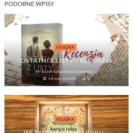
PODOBNE WPISY
KSIĄŻKA
OSTATNI Z LISTY – RECENZJA
BY
AGNIESZKA JAROSŁAWSKA
24 marca 2025
0
KSIĄŻKA
WSZYSTKIE BARWY ROKU –