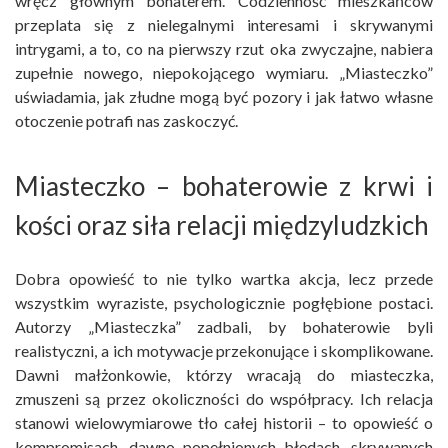
wręcz głównym bohaterem. Codzienność mieszkańców
przeplata się z nielegalnymi interesami i skrywanymi
intrygami, a to, co na pierwszy rzut oka zwyczajne, nabiera
zupełnie nowego, niepokojącego wymiaru. „Miasteczko”
uświadamia, jak złudne mogą być pozory i jak łatwo własne
otoczenie potrafi nas zaskoczyć.
Miasteczko – bohaterowie z krwi i
kości oraz siła relacji międzyludzkich
Dobra opowieść to nie tylko wartka akcja, lecz przede
wszystkim wyraziste, psychologicznie pogłębione postaci.
Autorzy „Miasteczka” zadbali, by bohaterowie byli
realistyczni, a ich motywacje przekonujące i skomplikowane.
Dawni małżonkowie, którzy wracają do miasteczka,
zmuszeni są przez okoliczności do współpracy. Ich relacja
stanowi wielowymiarowe tło całej historii – to opowieść o
kompromisach, dawno popełnionych błędach, skrywanych