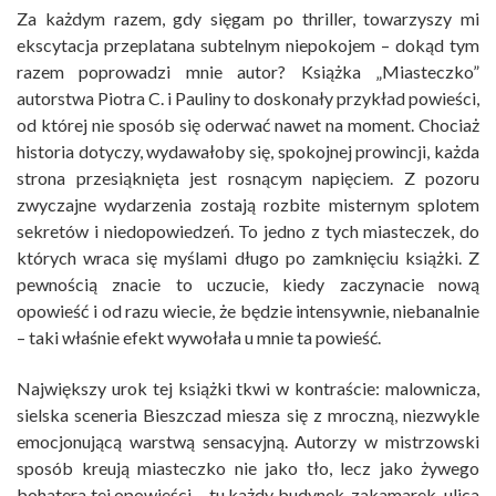
Za każdym razem, gdy sięgam po thriller, towarzyszy mi
ekscytacja przeplatana subtelnym niepokojem – dokąd tym
razem poprowadzi mnie autor? Książka „Miasteczko”
autorstwa Piotra C. i Pauliny to doskonały przykład powieści,
od której nie sposób się oderwać nawet na moment. Chociaż
historia dotyczy, wydawałoby się, spokojnej prowincji, każda
strona przesiąknięta jest rosnącym napięciem. Z pozoru
zwyczajne wydarzenia zostają rozbite misternym splotem
sekretów i niedopowiedzeń. To jedno z tych miasteczek, do
których wraca się myślami długo po zamknięciu książki. Z
pewnością znacie to uczucie, kiedy zaczynacie nową
opowieść i od razu wiecie, że będzie intensywnie, niebanalnie
– taki właśnie efekt wywołała u mnie ta powieść.
Największy urok tej książki tkwi w kontraście: malownicza,
sielska sceneria Bieszczad miesza się z mroczną, niezwykle
emocjonującą warstwą sensacyjną. Autorzy w mistrzowski
sposób kreują miasteczko nie jako tło, lecz jako żywego
bohatera tej opowieści – tu każdy budynek, zakamarek, ulica