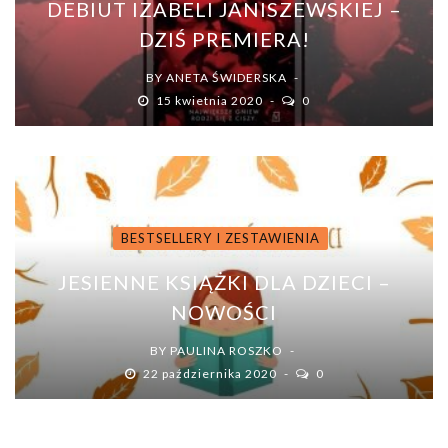
DEBIUT IZABELI JANISZEWSKIEJ –
DZIŚ PREMIERA!
BY
ANETA ŚWIDERSKA
15 kwietnia 2020
0
BESTSELLERY I ZESTAWIENIA
JESIENNE KSIĄŻKI DLA DZIECI –
NOWOŚCI
BY
PAULINA ROSZKO
22 października 2020
0