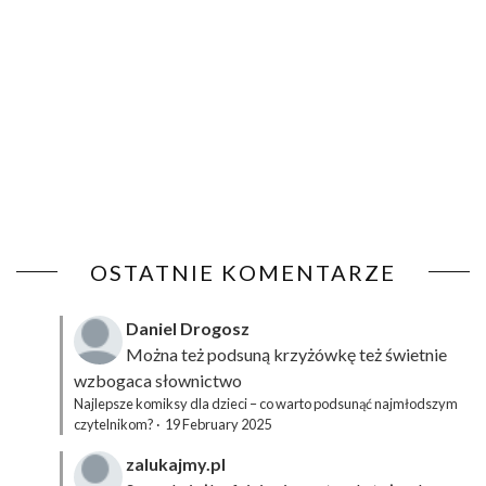
OSTATNIE KOMENTARZE
Daniel Drogosz
Można też podsuną
krzyżówkę
też świetnie
wzbogaca słownictwo
Najlepsze komiksy dla dzieci – co warto podsunąć najmłodszym
czytelnikom?
·
19 February 2025
zalukajmy.pl