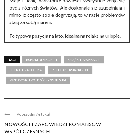
Maję i Hanię, narratorkę powieści. Wszystkie zdają się
być z różnych światów. Ale doskonale się uzupełniają i
mimo iż często sobie dogryzają, to w razie problemów
stają za sobą murem.
To typowa pozycja na lato. Idealna na relaks na urlopie.
TAGI
KSIĄŻKI DLA KOBIET
KSIĄŻKI NA WAKACJE
LITERATURA POLSKA
POLECANE KSIĄŻKI 2020
WYDAWNICTWO PRÓSZYŃSKI I S-KA
Poprzedni Artykuł
NOWOŚCI I ZAPOWIEDZI ROMANSÓW
WSPÓŁCZESNYCH!