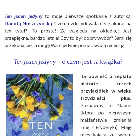
Ten jeden jedyny
to moje pierwsze spotkanie z autorką,
Danutą Noszczyńską
. Czemu zdecydowałam się akurat na
ten tytuł? To proste! Ze względu na okładkę! Jest
przepiękna, bardzo letnia! Czy to był dobry wybór? Sami się
przekonajcie, ja mogę Wam jedynie pomóc swoją recenzją.
Ten jeden jedyny
– o czym jest ta książka?
Ta powieść przeplata
historie trzech
przyjaciółek w wieku
trzydzieści plus.
Poznajemy tu Naomi
(która po pierwszym
małżeństwie zmieniła
imię z Fryderyki), Maję
mieszkającą ze swoim