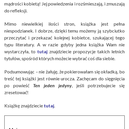
mądrości kobietą! Jej powiedzenia i rozśmieszają, i zmuszają
do refleksji.
Mimo niewielkiej ilości stron, książka jest pełna
niespodzianek. I dobrze, dzięki temu możemy ją szybciutko
przeczytać i przekazać kolejnej kobietce, szukającej tego
typu literatury. A w razie gdyby jedna książka Wam nie
wystarczyła, to
tutaj
znajdziecie propozycje takich letnich
tytułów, spośród których możecie wybrać coś dla siebie.
Podsumowując – nie żałuję, że pokierowałam się okładką, bo
treść tej książki jest równie urocza. Zachęcam do sięgnięcia
po powieść
Ten jeden jedyny
, jeśli potrzebujecie się
zresetować!
Książkę znajdziecie
tutaj
.