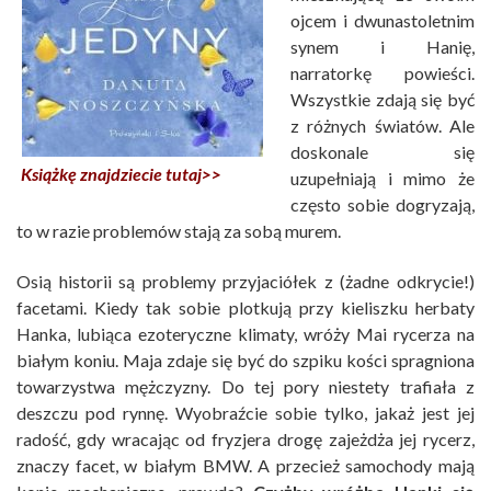
ojcem i dwunastoletnim
synem i Hanię,
narratorkę powieści.
Wszystkie zdają się być
z różnych światów. Ale
doskonale się
Książkę znajdziecie tutaj>>
uzupełniają i mimo że
często sobie dogryzają,
to w razie problemów stają za sobą murem.
Osią historii są problemy przyjaciółek z (żadne odkrycie!)
facetami. Kiedy tak sobie plotkują przy kieliszku herbaty
Hanka, lubiąca ezoteryczne klimaty, wróży Mai rycerza na
białym koniu. Maja zdaje się być do szpiku kości spragniona
towarzystwa mężczyzny. Do tej pory niestety trafiała z
deszczu pod rynnę. Wyobraźcie sobie tylko, jakaż jest jej
radość, gdy wracając od fryzjera drogę zajeżdża jej rycerz,
znaczy facet, w białym BMW. A przecież samochody mają