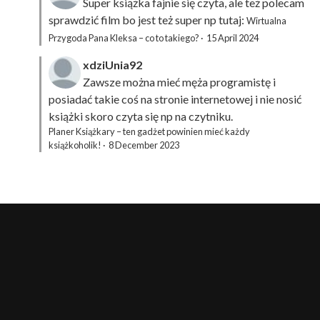
Super książka fajnie się czyta, ale też polecam
sprawdzić film bo jest też super np tutaj:
Wirtualna
Przygoda Pana Kleksa – co to takiego?
·
15 April 2024
xdziUnia92
Zawsze można mieć męża programistę i
posiadać takie coś na stronie internetowej i nie nosić
książki skoro czyta się np na czytniku.
Planer Książkary – ten gadżet powinien mieć każdy
książkoholik!
·
8 December 2023