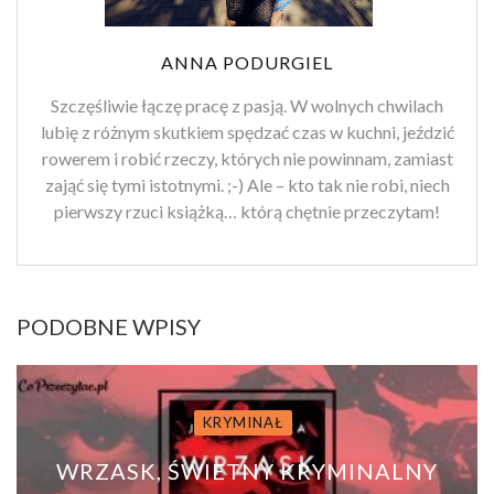
ANNA PODURGIEL
Szczęśliwie łączę pracę z pasją. W wolnych chwilach
lubię z różnym skutkiem spędzać czas w kuchni, jeździć
rowerem i robić rzeczy, których nie powinnam, zamiast
zająć się tymi istotnymi. ;-) Ale – kto tak nie robi, niech
pierwszy rzuci książką… którą chętnie przeczytam!
PODOBNE WPISY
KRYMINAŁ
WRZASK, ŚWIETNY KRYMINALNY