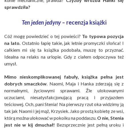
konie mechaniczne, prawda?
Czyżby wróżba Hanki się
sprawdziła?
Ten jeden jedyny –
recenzja książki
Cóż mogę powiedzieć o tej powieści?
To typowa pozycja
na lato.
Ostatnio łapię takie, jak letnie promyczki słońca! I
całkiem mi się ta książka podobała, muszę to przyznać.
Idealna na relaks na urlopie. Gdy z ciałem odpoczywa też
umysł.
Mimo nieskomplikowanej fabuły, książka pełna jest
dobrych smaczków
. Naomi, Maja i Hanka zderzają się z
normalnymi, życiowymi sprawami. Źle ulokowanymi
uczuciami, niesatysfakcjonującą pracą i przyjazdem
teściowej. Och, pani Stenia! Na pierwszy rzut oka widzimy ją
tak jak Naomi i jej mąż, Krzysiek. Jako prostą kobietę ze wsi,
którą można ulokować w pokoiku na poddaszu.
O nie, Stenia
jest nie w kij dmuchał!
Bezsprzecznie jest pełną uroku i