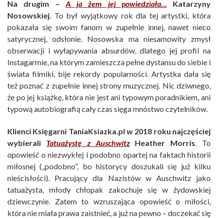
Na drugim –
A ja żem jej powiedziała…
Katarzyny
Nosowskiej
. To był wyjątkowy rok dla tej artystki, która
pokazała się swoim fanom w zupełnie innej, nawet nieco
satyrycznej, odsłonie. Nosowska ma niesamowity zmysł
obserwacji i wyłapywania absurdów, dlatego jej profil na
Instagarmie, na którym zamieszcza pełne dystansu do siebie i
świata filmiki, bije rekordy popularności. Artystka dała się
też poznać z zupełnie innej strony muzycznej. Nic dziwnego,
że po jej książkę, która nie jest ani typowym poradnikiem, ani
typową autobiografią cały czas sięga mnóstwo czytelników.
Klienci Księgarni TaniaKsiazka.pl w 2018 roku najczęściej
wybierali
Tatuażystę z Auschwitz
Heather Morris
. To
opowieść o niezwykłej i podobno opartej na faktach historii
miłosnej („podobno”, bo historycy doszukali się już kilku
nieścisłości). Pracujący dla Nazistów w Auschwitz jako
tatuażysta, młody chłopak zakochuje się w żydowskiej
dziewczynie. Zatem to wzruszająca opowieść o miłości,
która nie miała prawa zaistnieć, a już na pewno – doczekać się