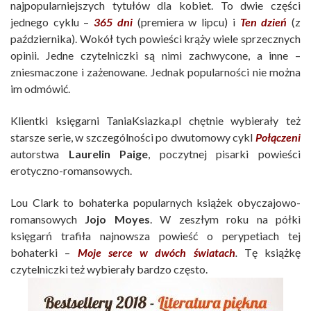
najpopularniejszych tytułów dla kobiet. To dwie części
jednego cyklu –
365 dni
(premiera w lipcu) i
Ten dzień
(z
października). Wokół tych powieści krąży wiele sprzecznych
opinii. Jedne czytelniczki są nimi zachwycone, a inne –
zniesmaczone i zażenowane. Jednak popularności nie można
im odmówić.
Klientki księgarni TaniaKsiazka.pl chętnie wybierały też
starsze serie, w szczególności po dwutomowy cykl
Połączeni
autorstwa
Laurelin Paige
, poczytnej pisarki powieści
erotyczno-romansowych.
Lou Clark to bohaterka popularnych książek obyczajowo-
romansowych
Jojo Moyes
. W zeszłym roku na półki
księgarń trafiła najnowsza powieść o perypetiach tej
bohaterki –
Moje serce w dwóch światach
.
Tę książkę
czytelniczki też wybierały bardzo często.