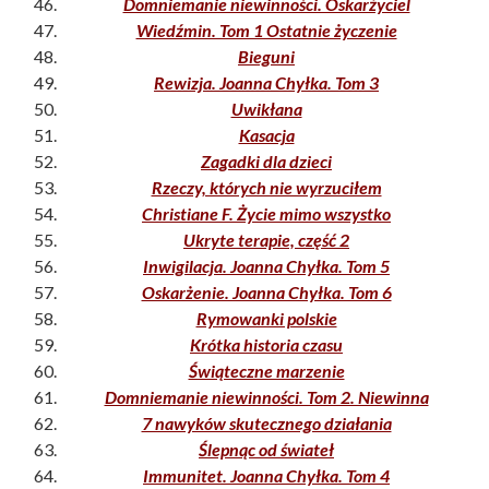
Domniemanie niewinności. Oskarżyciel
Wiedźmin. Tom 1 Ostatnie życzenie
Bieguni
Rewizja. Joanna Chyłka. Tom 3
Uwikłana
Kasacja
Zagadki dla dzieci
Rzeczy, których nie wyrzuciłem
Christiane F. Życie mimo wszystko
Ukryte terapie, część 2
Inwigilacja. Joanna Chyłka. Tom 5
Oskarżenie. Joanna Chyłka. Tom 6
Rymowanki polskie
Krótka historia czasu
Świąteczne marzenie
Domniemanie niewinności. Tom 2. Niewinna
7 nawyków skutecznego działania
Ślepnąc od świateł
Immunitet. Joanna Chyłka. Tom 4