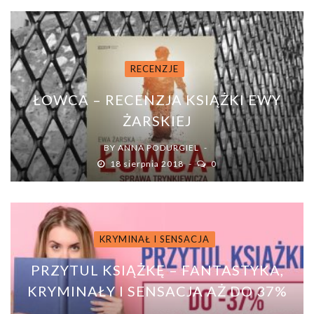
RECENZJE
ŁOWCA – RECENZJA KSIĄŻKI EWY
ŻARSKIEJ
BY
ANNA PODURGIEL
18 sierpnia 2018
0
KRYMINAŁ I SENSACJA
PRZYTUL KSIĄŻKĘ – FANTASTYKA,
KRYMINAŁY I SENSACJA AŻ DO 37%
...