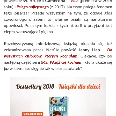
powieście
W. Bruce’a Camerona
–
Ellie
(premiera w 2018
roku) i
Psiego najlepszego
(z 2017). Na czym polega fenomen
tego pisarza? Przede wszystkim na tym, że oddaje głos
czworonogom, zatem to właśnie psiaki są narratorami
opowieści. Poza tym każda z tych historii o przyjaźni jest
ciepła, wzruszająca i piękna.
Rozchwytywaną młodzieżową książką okazała się też
zekranizowana przez Netflix powieść
Jenny Han
–
Do
wszystkich chłopców, których kochałam
. Ciekawe, czy po
następną część serii (
P.S. Wciąż cię kocham
), która ukaże się
już w lutym, też sięgnie tak wiele nastolatek?