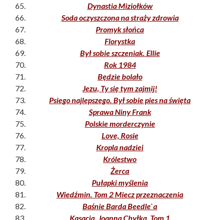
Dynastia Miziołków
Soda oczyszczona na straży zdrowia
Promyk słońca
Florystka
Był sobie szczeniak. Ellie
Rok 1984
Będzie bolało
Jezu, Ty się tym zajmij!
Psiego najlepszego. Był sobie pies na święta
Sprawa Niny Frank
Polskie morderczynie
Love, Rosie
Kropla nadziei
Królestwo
Żerca
Pułapki myślenia
Wiedźmin. Tom 2 Miecz przeznaczenia
Baśnie Barda Beedle`a
Kasacja. Joanna Chyłka. Tom 1