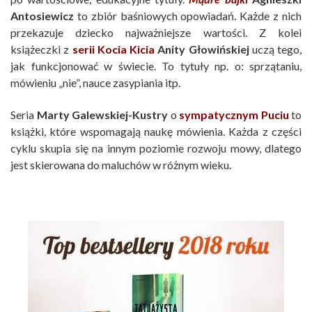
Antosiewicz
to zbiór baśniowych opowiadań. Każde z nich
przekazuje dziecko najważniejsze wartości. Z kolei
książeczki z
serii Kocia Kicia
Anity Głowińskie
j
uczą tego,
jak funkcjonować w świecie. To tytuły np. o: sprzątaniu,
mówieniu „nie”, nauce zasypiania itp.
Seria
Marty Galewskiej-Kustry
o
sympatycznym Puciu
to
książki, które wspomagają naukę mówienia. Każda z części
cyklu skupia się na innym poziomie rozwoju mowy, dlatego
jest skierowana do maluchów w różnym wieku.