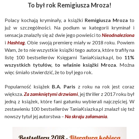
To był rok Remigiusza Mroza!
Polacy kochają kryminały, a książki
Remigiusza Mroza
to
już w szczególności. Na podium w kategorii kryminał i
sensacja znalazły się aż dwie jego powieści to
Nieodnaleziona
i
Hashtag
. Obie swoją premierę miały w 2018 roku. Powiem
Wam, że to nie wszystkie książki tego autora, które trafiły na
listę 100 bestsellerów Księgarni TaniaKsiazka.pl, bo
11%
wszystkich tytułów, to właśnie książki Mroza
. Można
więc śmiało stwierdzić, że to był jego rok.
Popularność książek
B.A. Paris
z roku na rok jest coraz
większa.
Za zamkniętymi drzwiami
, jej thriller z 2017 roku był
jedną z książek, które fani gatunku wybierali najczęściej. W
zestawieniu 100 bestsellerów TaniaKsiazka.pl znalazł się też
nowszy tytuł jej autorstwa –
Na skraju załamania
.