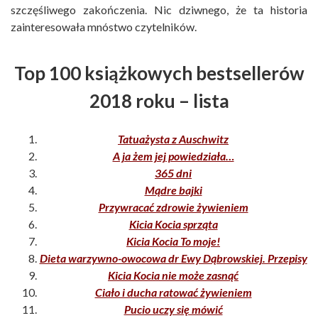
szczęśliwego zakończenia. Nic dziwnego, że ta historia
zainteresowała mnóstwo czytelników.
Top 100 książkowych bestsellerów
2018 roku – lista
Tatuażysta z Auschwitz
A ja żem jej powiedziała…
365 dni
Mądre bajki
Przywracać zdrowie żywieniem
Kicia Kocia sprząta
Kicia Kocia To moje!
Dieta warzywno-owocowa dr Ewy Dąbrowskiej. Przepisy
Kicia Kocia nie może zasnąć
Ciało i ducha ratować żywieniem
Pucio uczy się mówić