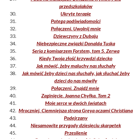
przedszkolaków
Ukryte terapie
Potęga podświadomości
Połączeni. Uwolnij mnie
Dziewczyny z Dubaju
Niebezpieczne związki Donalda Tuska
Seria z komisarzem Forstem, tom 5. Zerwa
Kiedy Twoja złość krzywdzi dziecko
Jak mówić, żeby maluchy nas słuchały
Jak mówić żeby dzieci nas słuchały, jak słuchać żeby
dzieci do nas mówiły
Połączeni. Znajdź mnie
Zaginięcie. Joanna Chyłka. Tom 2
Moje serce w dwóch światach
Mroczniej. Ciemniejsza strona Greya oczami Christiana
Podejrzany
Niesamowite przygody dziesięciu skarpetek
Przesilenie