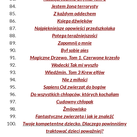
Jestem żoną terrorysty
Z każdym oddechem
Księga dźwięków
Najpiękniejsze opowieści przedszkolaka
Potęga teraźniejszości
Zapomnij o mnie
Był sobie pies
Magiczne Drzewo. Tom 1. Czerwone krzesło
Wodecki Tak mi wyszło
Wiedźmin. Tom 3 Krew elfów
Nie z miłości
Sapiens Od zwierząt do bogów
Do wszystkich chłopców, których kochałam
Cudowny chłopak
Żmijowisko
Fantastyczne zwierzęta i jak je znaleźć
Twoje kompetentne dziecko. Dlaczego powinniśmy
traktować dzieci poważniej?