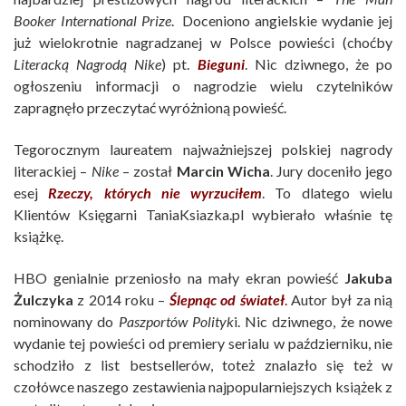
Booker International Prize
. Doceniono angielskie wydanie jej
już wielokrotnie nagradzanej w Polsce powieści (choćby
Literacką Nagrodą Nike
) pt.
Bieguni
. Nic dziwnego, że po
ogłoszeniu informacji o nagrodzie wielu czytelników
zapragnęło przeczytać wyróżnioną powieść.
Tegorocznym laureatem najważniejszej polskiej nagrody
literackiej –
Nike
– został
Marcin Wicha
. Jury doceniło jego
esej
Rzeczy, których nie wyrzuciłem
. To dlatego wielu
Klientów Księgarni TaniaKsiazka.pl wybierało właśnie tę
książkę.
HBO genialnie przeniosło na mały ekran powieść
Jakuba
Żulczyka
z 2014 roku –
Ślepnąc od świateł
.
Autor był za nią
nominowany do
Paszportów Polityk
i. Nic dziwnego, że nowe
wydanie tej powieści od premiery serialu w październiku, nie
schodziło z list bestsellerów, toteż znalazło się też w
czołówce naszego zestawienia najpopularniejszych książek z