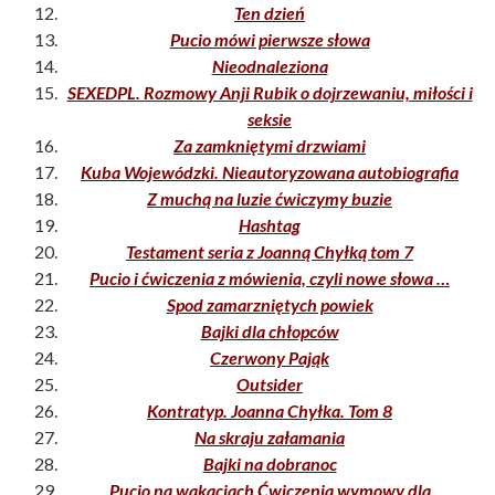
Ten dzień
Pucio mówi pierwsze słowa
Nieodnaleziona
SEXEDPL. Rozmowy Anji Rubik o dojrzewaniu, miłości i
seksie
Za zamkniętymi drzwiami
Kuba Wojewódzki. Nieautoryzowana autobiografia
Z muchą na luzie ćwiczymy buzie
Hashtag
Testament seria z Joanną Chyłką tom 7
Pucio i ćwiczenia z mówienia, czyli nowe słowa …
Spod zamarzniętych powiek
Bajki dla chłopców
Czerwony Pająk
Outsider
Kontratyp. Joanna Chyłka. Tom 8
Na skraju załamania
Bajki na dobranoc
Pucio na wakacjach Ćwiczenia wymowy dla