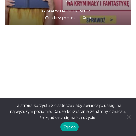
BY
MALWINA PIETREWICZ
9 lutego 2018
0
Ta strona korzysta z ciasteczek aby świadczyć usługi na
najwyższym poziomie. Dalsze korzystanie ze strony oznacza,
że zgadzasz się na ich użycie.
Zgoda