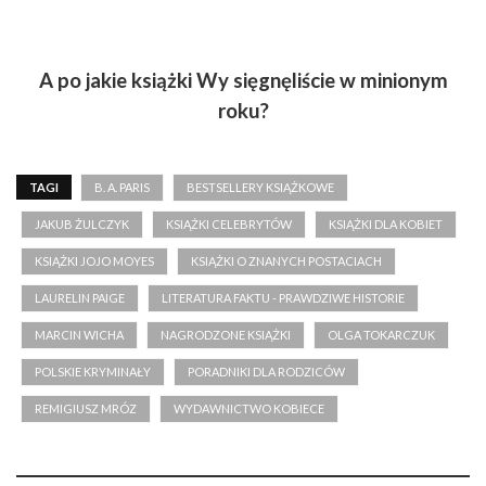
A po jakie książki Wy sięgnęliście w minionym
roku?
TAGI
B. A. PARIS
BESTSELLERY KSIĄŻKOWE
JAKUB ŻULCZYK
KSIĄŻKI CELEBRYTÓW
KSIĄŻKI DLA KOBIET
KSIĄŻKI JOJO MOYES
KSIĄŻKI O ZNANYCH POSTACIACH
LAURELIN PAIGE
LITERATURA FAKTU - PRAWDZIWE HISTORIE
MARCIN WICHA
NAGRODZONE KSIĄŻKI
OLGA TOKARCZUK
POLSKIE KRYMINAŁY
PORADNIKI DLA RODZICÓW
REMIGIUSZ MRÓZ
WYDAWNICTWO KOBIECE