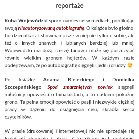
reportaże
Kuba Wojewódzki
sporo namieszał w mediach, publikując
swoją
Nieautoryzowaną autobiografię
. O książce było głośno,
bo dziennikarz i showman pisze w niej nie tylko o sobie, ale
też o innych znanych i lubianych bardziej lub mniej.
Wojewódzki ma dużą rzeszę fanów i może się poszczycić
równie wielkim gronem hejterów. W każdym razie
podejrzewam, że po autobiografię sięgnęli i jedni i drudzy.
Po książkę
Adama Bieleckiego i Dominika
Szczepańskiego
Spod zmarzniętych powiek
sięgnęli
miłośnicy opowieści o himalaistach, a to całkiem pokaźne
grono. Ta pełna emocji opowieść o pasji i niezwykle ciężkiej
pracy w dążeniu do osiągnięcia celu, skradła serca
czytelników.
W prasie (drukowanej i internetowej) nic nie sprzedaje się
lepiej niż skandale i afery. Z książkami jest podobnie.