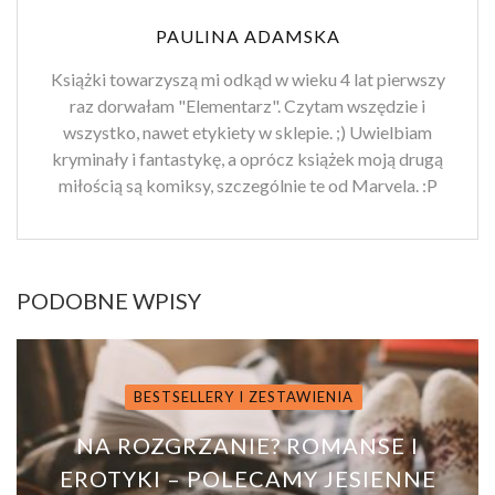
PAULINA ADAMSKA
Książki towarzyszą mi odkąd w wieku 4 lat pierwszy
raz dorwałam "Elementarz". Czytam wszędzie i
wszystko, nawet etykiety w sklepie. ;) Uwielbiam
kryminały i fantastykę, a oprócz książek moją drugą
miłością są komiksy, szczególnie te od Marvela. :P
PODOBNE WPISY
BESTSELLERY I ZESTAWIENIA
NA ROZGRZANIE? ROMANSE I
EROTYKI – POLECAMY JESIENNE