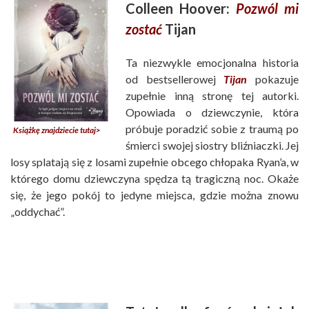
Colleen Hoover:
Pozwól mi
zostać
Tijan
Ta niezwykle emocjonalna historia
od bestsellerowej
Tijan
pokazuje
zupełnie inną stronę tej autorki.
Opowiada o dziewczynie, która
próbuje poradzić sobie z traumą po
Książkę znajdziecie tutaj>
śmierci swojej siostry bliźniaczki. Jej
losy splatają się z losami zupełnie obcego chłopaka Ryan’a, w
którego domu dziewczyna spędza tą tragiczną noc. Okaże
się, że jego pokój to jedyne miejsca, gdzie można znowu
„oddychać”.