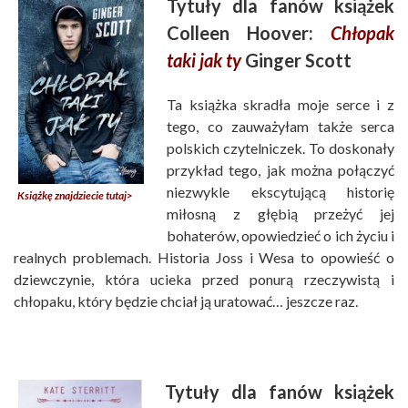
Tytuły dla fanów książek
Colleen Hoover:
Chłopak
taki jak ty
Ginger Scott
Ta książka skradła moje serce i z
tego, co zauważyłam także serca
polskich czytelniczek. To doskonały
przykład tego, jak można połączyć
niezwykle ekscytującą historię
Książkę znajdziecie tutaj>
miłosną z głębią przeżyć jej
bohaterów, opowiedzieć o ich życiu i
realnych problemach. Historia Joss i Wesa to opowieść o
dziewczynie, która ucieka przed ponurą rzeczywistą i
chłopaku, który będzie chciał ją uratować… jeszcze raz.
Tytuły dla fanów książek