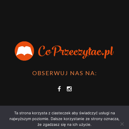
sprawdzić film bo jest też super np tutaj:
Wirtualna
Przygoda Pana Kleksa – co to takiego?
·
15 April 2024
xdziUnia92
Zawsze można mieć męża programistę i
posiadać takie coś na stronie internetowej i nie nosić
książki skoro czyta się np na czytniku.
Planer Książkary – ten gadżet powinien mieć każdy
książkoholik!
·
8 December 2023
OBSERWUJ NAS NA:
Ta strona korzysta z ciasteczek aby świadczyć usługi na
najwyższym poziomie. Dalsze korzystanie ze strony oznacza,
że zgadzasz się na ich użycie.
COPRZECZYTAĆ.PL 2021 | STRONA WYKORZYSTUJE PLIKI COOKIES |