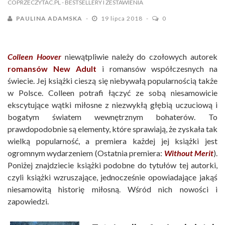
COPRZECZYTAC.PL
- BESTSELLERY I ZESTAWIENIA
PAULINA ADAMSKA
19 lipca 2018
0
Colleen Hoover
niewątpliwie należy do czołowych autorek
romansów New Adult
i romansów współczesnych na
świecie. Jej książki cieszą się niebywałą popularnością także
w Polsce. Colleen potrafi łączyć ze sobą niesamowicie
ekscytujące wątki miłosne z niezwykłą głębią uczuciową i
bogatym światem wewnętrznym bohaterów. To
prawdopodobnie są elementy, które sprawiają, że zyskała tak
wielką popularność, a premiera każdej jej książki jest
ogromnym wydarzeniem (Ostatnia premiera:
Without Merit
).
Poniżej znajdziecie książki podobne do tytułów tej autorki,
czyli książki wzruszające, jednocześnie opowiadające jakąś
niesamowitą historię miłosną. Wśród nich nowości i
zapowiedzi.