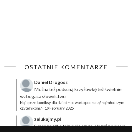
OSTATNIE KOMENTARZE
Daniel Drogosz
Można też podsuną
krzyżówkę
też świetnie
wzbogaca słownictwo
Najlepsze komiksy dla dzieci – co warto podsunąć najmłodszym
czytelnikom?
·
19 February 2025
zalukajmy.pl
Super książka fajnie się czyta, ale też polecam