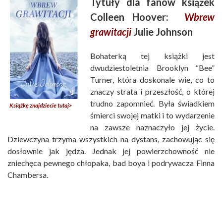
Tytuły dla fanów książek
Colleen Hoover:
Wbrew
grawitacji
Julie Johnson
Bohaterką tej książki jest
dwudziestoletnia Brooklyn “Bee”
Turner, która doskonale wie, co to
znaczy strata i przeszłość, o której
trudno zapomnieć. Była świadkiem
Książkę znajdziecie tutaj>
śmierci swojej matki i to wydarzenie
na zawsze naznaczyło jej życie.
Dziewczyna trzyma wszystkich na dystans, zachowując się
dosłownie jak jędza. Jednak jej powierzchowność nie
zniechęca pewnego chłopaka, bad boya i podrywacza Finna
Chambersa.