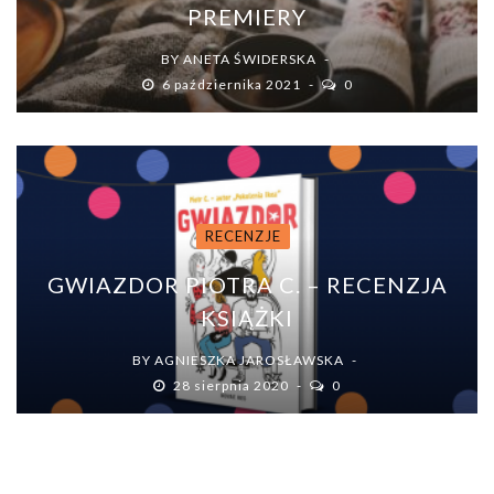
PREMIERY
BY
ANETA ŚWIDERSKA
6 października 2021
0
RECENZJE
GWIAZDOR PIOTRA C. – RECENZJA
KSIĄŻKI
BY
AGNIESZKA JAROSŁAWSKA
28 sierpnia 2020
0