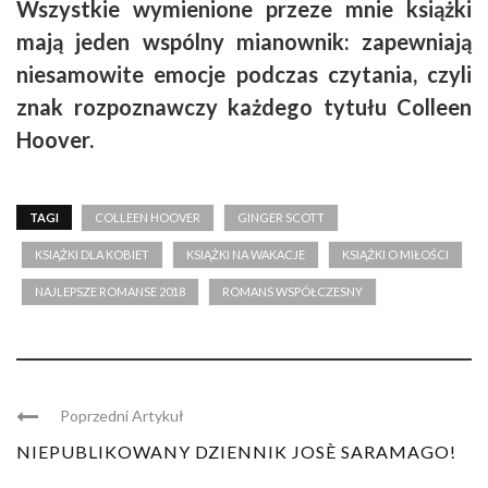
Wszystkie wymienione przeze mnie książki
mają jeden wspólny mianownik: zapewniają
niesamowite emocje podczas czytania, czyli
znak rozpoznawczy każdego tytułu Colleen
Hoover.
TAGI
COLLEEN HOOVER
GINGER SCOTT
KSIĄŻKI DLA KOBIET
KSIĄŻKI NA WAKACJE
KSIĄŻKI O MIŁOŚCI
NAJLEPSZE ROMANSE 2018
ROMANS WSPÓŁCZESNY
Poprzedni Artykuł
NIEPUBLIKOWANY DZIENNIK JOSÈ SARAMAGO!