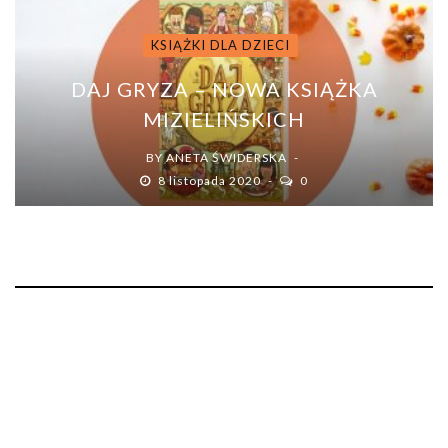
KSIĄŻKI DLA DZIECI
DAJ GRYZA – NOWA KSIĄŻKA
MIZIELIŃSKICH
BY
ANETA ŚWIDERSKA
8 listopada 2020
0