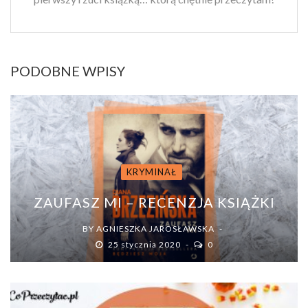
PODOBNE WPISY
KRYMINAŁ
ZAUFASZ MI – RECENZJA KSIĄŻKI
BY
AGNIESZKA JAROSŁAWSKA
25 stycznia 2020
0