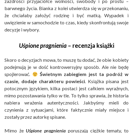
zazdrości przyjaciółce wolności, swobody i po prostu –
barwnego życia. Bianka z kolei utwierdza się w przekonaniu,
że chciałaby założyć rodzinę i być matką. Wypadek i
uwięzienie w samochodzie to czas, kiedy skonfrontują swoje
decyzje i wybory.
Uśpione pragnienia
– recenzja książki
Skoro o decyzjach mowa, to muszę tu dodać, że obie kobiety
podejmują je w dość kontrowersyjny sposób. Ale nie będę
spojlerować.
Świetnym zabiegiem jest ta podróż w
czasie, dodaje charakteru powieści
. Książka pisana jest
potocznym językiem, kilka postaci jest całkiem wyraźnych,
mimo pozostawania tylko w tle. To tylko sprawia, że historia
nabiera wrażenia autentyczności. Jakbyśmy mieli do
czynienia z sytuacjami, które faktycznie miały miejsce i
zostały przez autorkę spisane.
Mimo że
Uśpione pragnienia
poruszają ciężkie tematy, to