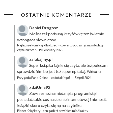
OSTATNIE KOMENTARZE
Daniel Drogosz
Można też podsuną
krzyżówkę
też świetnie
wzbogaca słownictwo
Najlepsze komiksy dla dzieci – co warto podsunąć najmłodszym
czytelnikom?
·
19 February 2025
zalukajmy.pl
Super książka fajnie się czyta, ale też polecam
sprawdzić film bo jest też super np tutaj:
Wirtualna
Przygoda Pana Kleksa – co to takiego?
·
15 April 2024
xdziUnia92
Zawsze można mieć męża programistę i
posiadać takie coś na stronie internetowej i nie nosić
książki skoro czyta się np na czytniku.
Planer Książkary – ten gadżet powinien mieć każdy