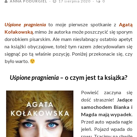
ANNA PODURGIEL
17 sierpnia 2020
0
Uśpione pragnienia
to moje pierwsze spotkanie z
Agatą
Kołakowską
, mimo że autorka może poszczycić się sporym
dorobkiem pisarskim. Ale mam niesłabnący ostatnio apetyt
na książki obyczajowe, toteż tym razem zdecydowałam się
sięgnąć po tą właśnie pozycję. Poniżej przekonacie się, czy
było warto.
Uśpione pragnienia
– o czym jest ta książka?
Powieść zaczyna się
dość strasznie!
Jadące
samochodem Bianka i
Magda mają wypadek
.
Przed auto wpada nagle
jeleń. Pojazd wpada do
rowu. Tracimy na chwilę