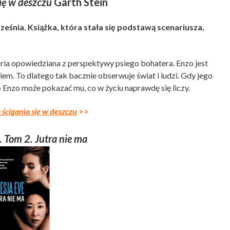
się w deszczu
Garth Stein
rześnia. Książka, która stała się podstawą scenariusza,
oria opowiedziana z perspektywy psiego bohatera. Enzo jest
em. To dlatego tak bacznie obserwuje świat i ludzi. Gdy jego
ko Enzo może pokazać mu, co w życiu naprawdę się liczy.
 ścigania się w deszczu
>>
. Tom 2. Jutra nie ma