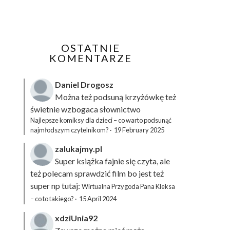
OSTATNIE
KOMENTARZE
Daniel Drogosz
Można też podsuną
krzyżówkę
też
świetnie wzbogaca słownictwo
Najlepsze komiksy dla dzieci – co warto podsunąć
najmłodszym czytelnikom?
·
19 February 2025
zalukajmy.pl
Super książka fajnie się czyta, ale
też polecam sprawdzić film bo jest też
super np tutaj:
Wirtualna Przygoda Pana Kleksa
– co to takiego?
·
15 April 2024
xdziUnia92