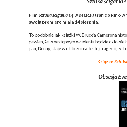
Sztuka ścigania 
Film
Sztuka ścigania się w deszczu
trafi do kin 6 w
swoją premierę miała 14 sierpnia
.
To podobnie jak książki W. Bruce’a Camerona hist
pewien, że w następnym wcieleniu będzie człowieki
pan, Denny, staje w obliczu osobistej tragedii, tyl
Książka
Sztuka
Obsesja Eve