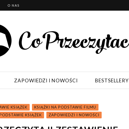
T
O NAS
ZAPOWIEDZI I NOWOŚCI
BESTSELLERY
AWIE KSIĄŻEK
KSIĄŻKI NA PODSTAWIE FILMU
 PODSTAWIE KSIĄŻEK
ZAPOWIEDZI I NOWOŚCI