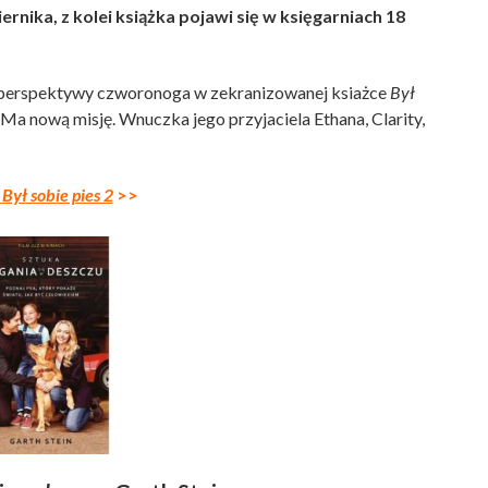
rnika, z kolei książka pojawi się w księgarniach 18
 z perspektywy czworonoga w zekranizowanej ksiażce
Był
 Ma nową misję. Wnuczka jego przyjaciela Ethana, Clarity,
a
Był sobie pies 2
>>