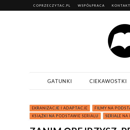
COPRZECZYTAC.PL
WSPÓŁPRACA
KONTAK
GATUNKI
CIEKAWOSTKI
EKRANIZACJE I ADAPTACJE
FILMY NA PODST
KSIĄŻKI NA PODSTAWIE SERIALU
SERIALE NA