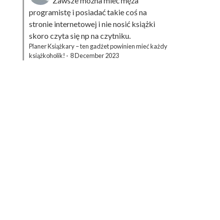
Zawsze można mieć męża
programistę i posiadać takie coś na
stronie internetowej i nie nosić książki
skoro czyta się np na czytniku.
Planer Książkary – ten gadżet powinien mieć każdy
książkoholik!
·
8 December 2023