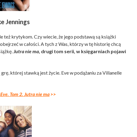
ke Jennings
le też krytykom. Czy wiecie, że jego podstawą są książki
obejrzeć w całości. A tych z Was, którzy w tę historię chcą
siążkę.
Jutra nie ma
, drugi tom serii, w księgarniach pojawi
rę, której stawką jest życie. Eve w podążaniu za Villanelle
Eve. Tom 2. Jutra nie ma
>>