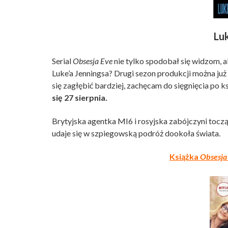
Lu
Serial
Obsesja Eve
nie tylko spodobał się widzom, a
Luke’a Jenningsa? Drugi sezon produkcji można już 
się zagłębić bardziej, zachęcam do sięgnięcia po k
się 27 sierpnia.
Brytyjska agentka MI6 i rosyjska zabójczyni toczą g
udaje się w szpiegowską podróż dookoła świata.
Książka
Obsesja 