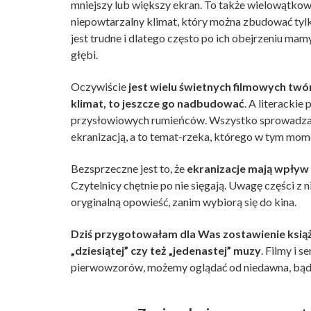
mniejszy lub większy ekran. To także wielowątko
niepowtarzalny klimat, który można zbudować tylk
jest trudne i dlatego często po ich obejrzeniu mam
głębi.
Oczywiście
jest wielu świetnych filmowych twór
klimat, to jeszcze go nadbudować
. A literackie
przysłowiowych rumieńców. Wszystko sprowadza si
ekranizacją, a to temat-rzeka, którego w tym mome
Bezsprzeczne jest to, że
ekranizacje mają wpływ
Czytelnicy chętnie po nie sięgają. Uwagę części z 
oryginalną opowieść, zanim wybiorą się do kina.
Dziś przygotowałam dla Was zostawienie ksią
„dziesiątej” czy też „jedenastej” muzy
. Filmy i 
pierwowzorów, możemy oglądać od niedawna, bądź 