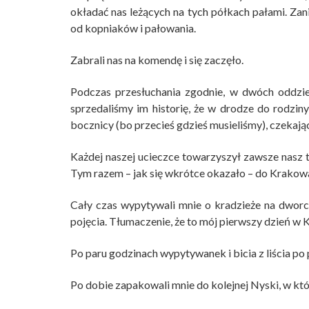
okładać nas leżących na tych półkach pałami. Zan
od kopniaków i pałowania.
Zabrali nas na komendę i się zaczęło.
Podczas przesłuchania zgodnie, w dwóch oddziel
sprzedaliśmy im historię, że w drodze do rodzin
bocznicy (bo przecieś gdzieś musieliśmy), czekają
Każdej naszej ucieczce towarzyszył zawsze nasz tr
Tym razem – jak się wkrótce okazało – do Krakowa
Cały czas wypytywali mnie o kradzieże na dworcu
pojęcia. Tłumaczenie, że to mój pierwszy dzień w 
Po paru godzinach wypytywanek i bicia z liścia po 
Po dobie zapakowali mnie do kolejnej Nyski, w któr