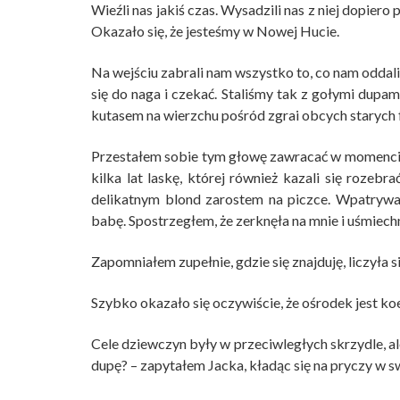
Wieźli nas jakiś czas. Wysadzili nas z niej dopier
Okazało się, że jesteśmy w Nowej Hucie.
Na wejściu zabrali nam wszystko to, co nam oddal
się do naga i czekać. Staliśmy tak z gołymi dupa
kutasem na wierzchu pośród zgrai obcych starych 
Przestałem sobie tym głowę zawracać w momencie,
kilka lat laskę, której również kazali się rozebr
delikatnym blond zarostem na piczce. Wpatrywa
babę. Spostrzegłem, że zerknęła na mnie i uśmiechn
Zapomniałem zupełnie, gdzie się znajduję, liczyła si
Szybko okazało się oczywiście, że ośrodek jest ko
Cele dziewczyn były w przeciwległych skrzydle, ale
dupę? – zapytałem Jacka, kładąc się na pryczy w sw