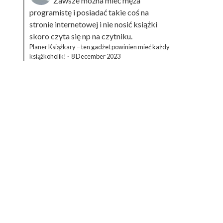
Zawsze można mieć męża
programistę i posiadać takie coś na
stronie internetowej i nie nosić książki
skoro czyta się np na czytniku.
Planer Książkary – ten gadżet powinien mieć każdy
książkoholik!
·
8 December 2023