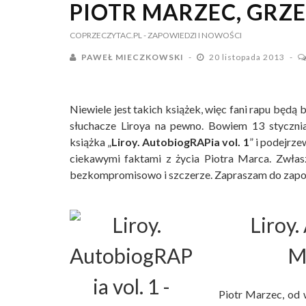
PIOTR MARZEC, GRZ
COPRZECZYTAC.PL
- ZAPOWIEDZI I NOWOŚCI
PAWEŁ MIECZKOWSKI
20 listopada 2013
Niewiele jest takich książek, więc fani rapu będą
słuchacze Liroya na pewno. Bowiem 13 stycz
książka „
Liroy. AutobiogRAPia vol. 1
” i podejrze
ciekawymi faktami z życia Piotra Marca. Zwłas
bezkompromisowo i szczerze. Zapraszam do zapozn
Liroy.
M
Piotr Marzec, od 