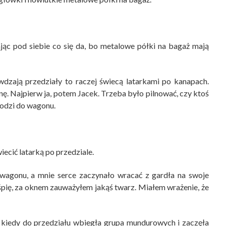
ając pod siebie co się da, bo metalowe półki na bagaż mają
wdzają przedziały to raczej świecą latarkami po kanapach.
nę. Najpierw ja, potem Jacek. Trzeba było pilnować, czy ktoś
hodzi do wagonu.
iecić latarką po przedziale.
z wagonu, a mnie serce zaczynało wracać z gardła na swoje
ośpię, za oknem zauważyłem jakąś twarz. Miałem wrażenie, że
kiedy do przedziału wbiegła grupa mundurowych i zaczęła