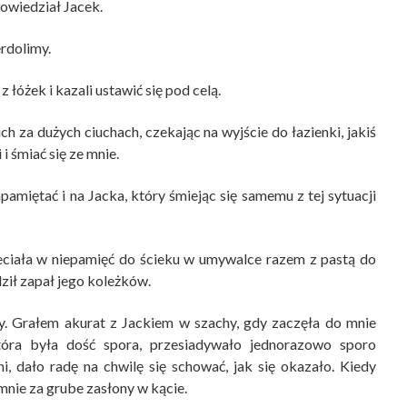
powiedział Jacek.
erdolimy.
z łóżek i kazali ustawić się pod celą.
h za dużych ciuchach, czekając na wyjście do łazienki, jakiś
i śmiać się ze mnie.
pamiętać i na Jacka, który śmiejąc się samemu z tej sytuacji
leciała w niepamięć do ścieku w umywalce razem z pastą do
ził zapał jego koleżków.
cy. Grałem akurat z Jackiem w szachy, gdy zaczęła do mnie
tóra była dość spora, przesiadywało jednorazowo sporo
, dało radę na chwilę się schować, jak się okazało. Kiedy
nie za grube zasłony w kącie.