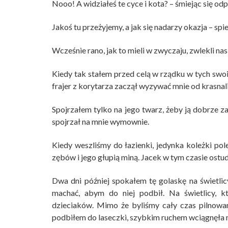
Nooo! A widziałeś te cyce i kota? – śmiejąc się od
Jakoś tu przeżyjemy, a jak się nadarzy okazja – spi
Wcześnie rano, jak to mieli w zwyczaju, zwlekli nas 
Kiedy tak stałem przed celą w rządku w tych swoic
frajer z korytarza zaczął wyzywać mnie od krasnali 
Spojrzałem tylko na jego twarz, żeby ją dobrze za
spojrzał na mnie wymownie.
Kiedy weszliśmy do łazienki, jedynka koleżki po
zębów i jego głupią miną. Jacek w tym czasie ostud
Dwa dni później spokałem tę golaskę na świetli
machać, abym do niej podbił. Na świetlicy, k
dzieciaków. Mimo że byliśmy cały czas pilnowani
podbiłem do laseczki, szybkim ruchem wciągnęła m