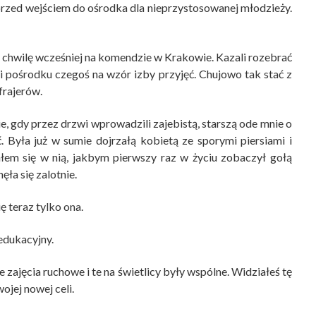
o przed wejściem do ośrodka dla nieprzystosowanej młodzieży.
i chwilę wcześniej na komendzie w Krakowie. Kazali rozebrać
mi pośrodku czegoś na wzór izby przyjęć. Chujowo tak stać z
frajerów.
 gdy przez drzwi wprowadzili zajebistą, starszą ode mnie o
ać. Była już w sumie dojrzałą kobietą ze sporymi piersiami i
łem się w nią, jakbym pierwszy raz w życiu zobaczył gołą
ęła się zalotnie.
ę teraz tylko ona.
edukacyjny.
 zajęcia ruchowe i te na świetlicy były wspólne. Widziałeś tę
ojej nowej celi.