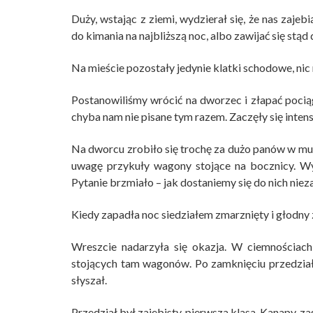
Duży, wstając z ziemi, wydzierał się, że nas zajeb
do kimania na najbliższą noc, albo zawijać się stąd d
Na mieście pozostały jedynie klatki schodowe, nic 
Postanowiliśmy wrócić na dworzec i złapać poci
chyba nam nie pisane tym razem. Zaczęły się inte
Na dworcu zrobiło się trochę za dużo panów w mu
uwagę przykuły wagony stojące na bocznicy. Wyg
Pytanie brzmiało – jak dostaniemy się do nich ni
Kiedy zapadła noc siedziałem zmarznięty i głodny z
Wreszcie nadarzyła się okazja. W ciemnościach
stojących tam wagonów. Po zamknięciu przedziału
słyszał.
Przedział był zajebisty, pierwsza klasa. Kanapy, z