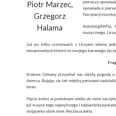
pierwszy opowiada 
opowiada o pierwsz
fascynacji muzyką
AutobiogRAPia, 
muzycznego, Liroy
Już po kilku rozmowach z Liroyem wiemy jed
niesamowitych historii ze swojego barwnego życia
Frag
Kraków Główny przywitał nas niezłą pogodą o św
dworcu. Bujając się tak między peronami nadziali
teren.
Pięciu kolesi w podobnym wieku do mnie zaczęło 
już w pysk tego najwyższego i najbardziej pyskat
stojącemu obok mnie. Reszta uciekła.