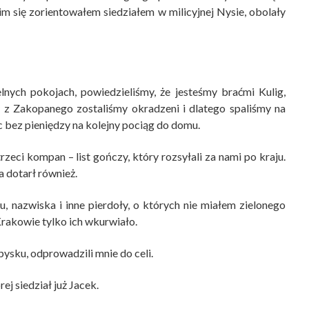
im się zorientowałem siedziałem w milicyjnej Nysie, obolały
nych pokojach, powiedzieliśmy, że jesteśmy braćmi Kulig,
y z Zakopanego zostaliśmy okradzeni i dlatego spaliśmy na
c bez pieniędzy na kolejny pociąg do domu.
zeci kompan – list gończy, który rozsyłali za nami po kraju.
 dotarł również.
, nazwiska i inne pierdoły, o których nie miałem zielonego
Krakowie tylko ich wkurwiało.
pysku, odprowadzili mnie do celi.
ej siedział już Jacek.