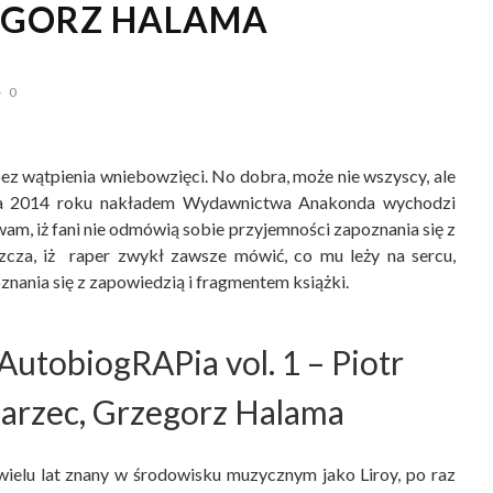
EGORZ HALAMA
0
 bez wątpienia wniebowzięci. No dobra, może nie wszyscy, ale
nia 2014 roku nakładem Wydawnictwa Anakonda wychodzi
wam, iż fani nie odmówią sobie przyjemności zapoznania się z
zcza, iż raper zwykł zawsze mówić, co mu leży na sercu,
ania się z zapowiedzią i fragmentem książki.
 AutobiogRAPia vol. 1
– Piotr
arzec, Grzegorz Halama
wielu lat znany w środowisku muzycznym jako Liroy, po raz