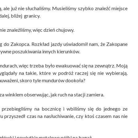
ią, ale już nie słuchaliśmy. Musieliśmy szybko znaleźć miejsce
alej, bliżej granicy.
nie znaleźliśmy, więc dzień chujowy.
ąg do Zakopca. Rozkład jazdy uświadomił nam, że Zakopane
nsywne poszukiwania innych kierunków.
ndurach, więc trzeba było ewakuować się na zewnątrz. Moją
lądały na takie, które w podróż raczej się nie wybierają.
ezauważeni, skoro tyle mundurów dookoła?
a winklem obserwując, jak ruch na stacji zamiera.
 przebiegliśmy na bocznicę i wbiliśmy się do jednego ze
 przyszedł czas na nasłuchiwanie, czy ktoś czasem nas nie
agłówki i nowiutkie metalowe półki na bagaż.