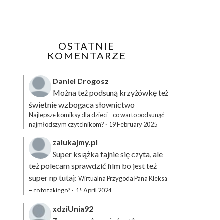
OSTATNIE
KOMENTARZE
Daniel Drogosz
Można też podsuną
krzyżówkę
też
świetnie wzbogaca słownictwo
Najlepsze komiksy dla dzieci – co warto podsunąć
najmłodszym czytelnikom?
·
19 February 2025
zalukajmy.pl
Super książka fajnie się czyta, ale
też polecam sprawdzić film bo jest też
super np tutaj:
Wirtualna Przygoda Pana Kleksa
– co to takiego?
·
15 April 2024
xdziUnia92