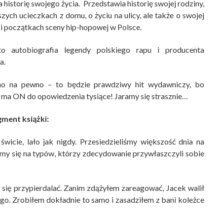
historię swojego życia. Przedstawia historię swojej rodziny,
ych ucieczkach z domu, o życiu na ulicy, ale także o swojej
 i początkach sceny hip-hopowej w Polsce.
to autobiografia legendy polskiego rapu i producenta
a.
no na pewno – to będzie prawdziwy hit wydawniczy, bo
 ma ON do opowiedzenia tysiące! Jaramy się strasznie…
ment książki:
icie, lało jak nigdy. Przesiedzieliśmy większość dnia na
śmy się na typów, którzy zdecydowanie przywłaszczyli sobie
się przypierdalać. Zanim zdążyłem zareagować, Jacek walił
ego. Zrobiłem dokładnie to samo i zasadziłem z bani koleżce