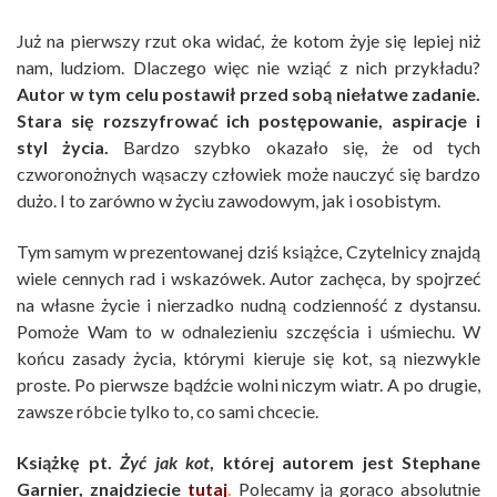
Już na pierwszy rzut oka widać, że kotom żyje się lepiej niż
nam, ludziom. Dlaczego więc nie wziąć z nich przykładu?
Autor w tym celu postawił przed sobą niełatwe zadanie.
Stara się rozszyfrować ich postępowanie, aspiracje i
styl życia.
Bardzo szybko okazało się, że od tych
czworonożnych wąsaczy człowiek może nauczyć się bardzo
dużo. I to zarówno w życiu zawodowym, jak i osobistym.
Tym samym w prezentowanej dziś książce, Czytelnicy znajdą
wiele cennych rad i wskazówek. Autor zachęca, by spojrzeć
na własne życie i nierzadko nudną codzienność z dystansu.
Pomoże Wam to w odnalezieniu szczęścia i uśmiechu. W
końcu zasady życia, którymi kieruje się kot, są niezwykle
proste. Po pierwsze bądźcie wolni niczym wiatr. A po drugie,
zawsze róbcie tylko to, co sami chcecie.
Książkę pt.
Żyć jak kot
, której autorem jest Stephane
Garnier, znajdziecie
tutaj
.
Polecamy ją gorąco absolutnie