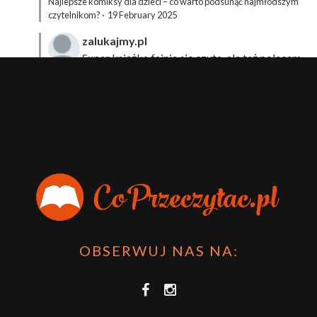
Najlepsze komiksy dla dzieci – co warto podsunąć najmłodszym
czytelnikom?
·
19 February 2025
zalukajmy.pl
Super książka fajnie się czyta, ale też polecam
sprawdzić film bo jest też super np tutaj:
Wirtualna
Przygoda Pana Kleksa – co to takiego?
·
15 April 2024
xdziUnia92
Zawsze można mieć męża programistę i
posiadać takie coś na stronie internetowej i nie nosić
książki skoro czyta się np na czytniku.
Planer Książkary – ten gadżet powinien mieć każdy
książkoholik!
·
8 December 2023
OBSERWUJ NAS NA: