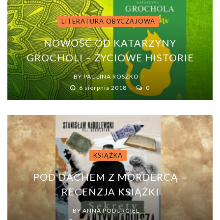
LITERATURA OBYCZAJOWA
NOWOŚĆ OD KATARZYNY
GROCHOLI – ŻYCIOWE HISTORIE
BY
PAULINA ROSZKO
6 sierpnia 2018
0
KSIĄŻKA
POD DACHEM Z MORDERCĄ –
RECENZJA KSIĄŻKI
BY
ANNA PODURGIEL