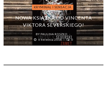
KRYMINAŁ I SENSACJA
NOWA KSIĄŻKA OD VINCENTA
VIKTORA SEVERSKIEGO!
BY
PAULINA ROSZKO
6 kwietnia 2018
0