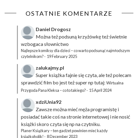
OSTATNIE KOMENTARZE
Daniel Drogosz
Można też podsuną
krzyżówkę
też świetnie
wzbogaca słownictwo
Najlepsze komiksy dla dzieci – co warto podsunąć najmłodszym
czytelnikom?
·
19 February 2025
zalukajmy.pl
Super książka fajnie się czyta, ale też polecam
sprawdzić film bo jest też super np tutaj:
Wirtualna
Przygoda Pana Kleksa – co to takiego?
·
15 April 2024
xdziUnia92
Zawsze można mieć męża programistę i
posiadać takie coś na stronie internetowej i nie nosić
książki skoro czyta się np na czytniku.
Planer Książkary – ten gadżet powinien mieć każdy
książkoholik!
·
8 December 2023