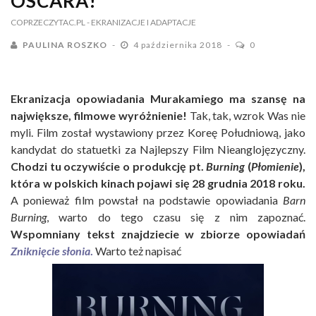
OSCARA!
COPRZECZYTAC.PL
- EKRANIZACJE I ADAPTACJE
PAULINA ROSZKO
4 października 2018
0
Ekranizacja opowiadania Murakamiego ma szansę na
największe, filmowe wyróżnienie!
Tak, tak, wzrok Was nie
myli. Film został wystawiony przez Koreę Południową, jako
kandydat do statuetki za Najlepszy Film Nieanglojęzyczny.
Chodzi tu oczywiście o produkcję pt.
Burning
(
Płomienie
),
która w polskich kinach pojawi się 28 grudnia 2018 roku.
A ponieważ film powstał na podstawie opowiadania
Barn
Burning
, warto do tego czasu się z nim zapoznać.
Wspomniany tekst znajdziecie w zbiorze opowiadań
Zniknięcie słonia
.
Warto też napisać