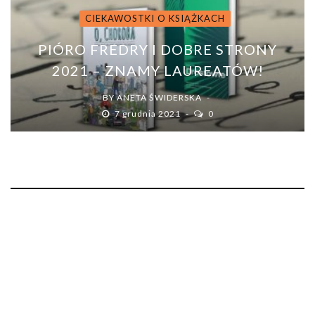
CIEKAWOSTKI O KSIĄŻKACH
PIÓRO FREDRY I DOBRE STRONY
2021 – ZNAMY LAUREATÓW!
BY
ANETA ŚWIDERSKA
7 grudnia 2021
0