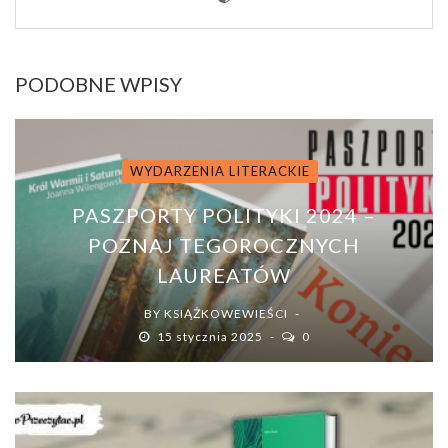
PODOBNE WPISY
WYDARZENIA LITERACKIE
PASZPORTY POLITYKI 2024 –
POZNAJ TEGOROCZNYCH
LAUREATÓW
BY
KSIĄŻKOWEWIEŚCI
15 stycznia 2025
0