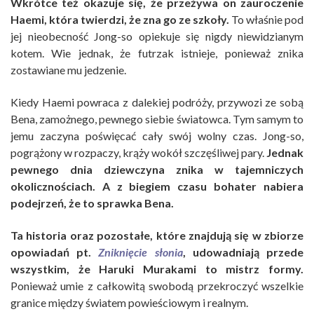
Wkrótce też okazuje się, że przeżywa on zauroczenie
Haemi, która twierdzi, że zna go ze szkoły.
To właśnie pod
jej nieobecność Jong-so opiekuje się nigdy niewidzianym
kotem. Wie jednak, że futrzak istnieje, ponieważ znika
zostawiane mu jedzenie.
Kiedy Haemi powraca z dalekiej podróży, przywozi ze sobą
Bena, zamożnego, pewnego siebie światowca. Tym samym to
jemu zaczyna poświęcać cały swój wolny czas. Jong-so,
pogrążony w rozpaczy, krąży wokół szczęśliwej pary.
Jednak
pewnego dnia dziewczyna znika w tajemniczych
okolicznościach. A z biegiem czasu bohater nabiera
podejrzeń, że to sprawka Bena.
Ta historia oraz pozostałe, które znajdują się w zbiorze
opowiadań pt.
Zniknięcie słonia
, udowadniają przede
wszystkim, że Haruki Murakami to mistrz formy.
Ponieważ umie z całkowitą swobodą przekroczyć wszelkie
granice między światem powieściowym i realnym.