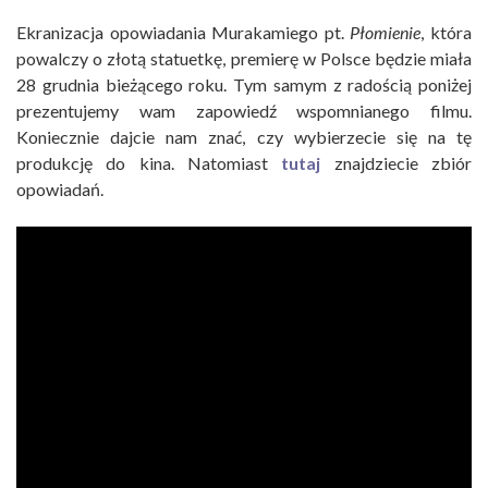
Ekranizacja opowiadania Murakamiego pt.
Płomienie
, która
powalczy o złotą statuetkę, premierę w Polsce będzie miała
28 grudnia bieżącego roku. Tym samym z radością poniżej
prezentujemy wam zapowiedź wspomnianego filmu.
Koniecznie dajcie nam znać, czy wybierzecie się na tę
produkcję do kina. Natomiast
tutaj
znajdziecie zbiór
opowiadań.