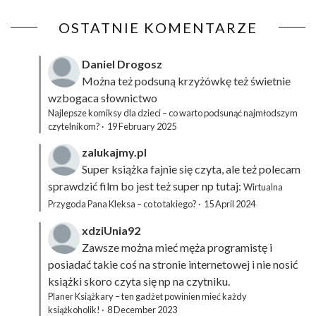
OSTATNIE KOMENTARZE
Daniel Drogosz
Można też podsuną
krzyżówkę
też świetnie
wzbogaca słownictwo
Najlepsze komiksy dla dzieci – co warto podsunąć najmłodszym
czytelnikom?
·
19 February 2025
zalukajmy.pl
Super książka fajnie się czyta, ale też polecam
sprawdzić film bo jest też super np tutaj:
Wirtualna
Przygoda Pana Kleksa – co to takiego?
·
15 April 2024
xdziUnia92
Zawsze można mieć męża programistę i
posiadać takie coś na stronie internetowej i nie nosić
książki skoro czyta się np na czytniku.
Planer Książkary – ten gadżet powinien mieć każdy
książkoholik!
·
8 December 2023