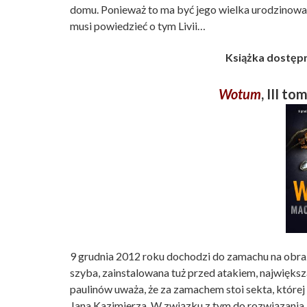
domu. Ponieważ to ma być jego wielka urodzinowa 
musi powiedzieć o tym Livii…
Książka dostępn
Wotum
, III to
9 grudnia 2012 roku dochodzi do zamachu na obra
szyba, zainstalowana tuż przed atakiem, największ
paulinów uważa, że za zamachem stoi sekta, której 
Jana Kazimierza. W związku z tym do rozwiązania 