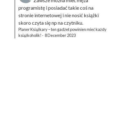
Zawsze można mieć męża
programistę i posiadać takie coś na
stronie internetowej i nie nosić książki
skoro czyta się np na czytniku.
Planer Książkary – ten gadżet powinien mieć każdy
książkoholik!
·
8 December 2023