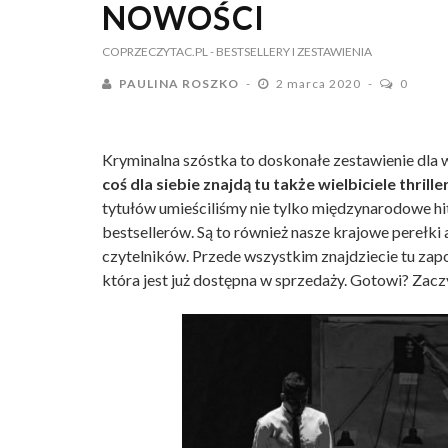
NOWOŚCI
COPRZECZYTAC.PL
- BESTSELLERY I ZESTAWIENIA
PAULINA ROSZKO
2 marca 2020
0
Kryminalna szóstka to doskonałe zestawienie dla 
coś dla siebie znajdą tu także wielbiciele thril
tytułów umieściliśmy nie tylko międzynarodowe hi
bestsellerów. Są to również nasze krajowe perełk
czytelników. Przede wszystkim znajdziecie tu zapow
która jest już dostępna w sprzedaży. Gotowi? Zac