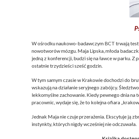
P
W ośrodku naukowo-badawczym BCT trwają testy 
nowotworów mózgu. Maja Lipska, młoda badaczka,
jedną z konferencji, budzi się na ławce w parku. Z 
ostatnie trzydzieści sześć godzin.
W tym samym czasie w Krakowie dochodzi do brut
wskazują na działanie seryjnego zabójcy. Śledztwo
lekkomyślne zachowanie. Kiedy pewnego dnia na te
pracownic, wydaje się, że to kolejna ofiara „krako
Jednak Maja nie czuje przerażenia. Ekscytuje ją zbr
instynkty, których nigdy wcześniej nie odczuwała.
Książka dostępn