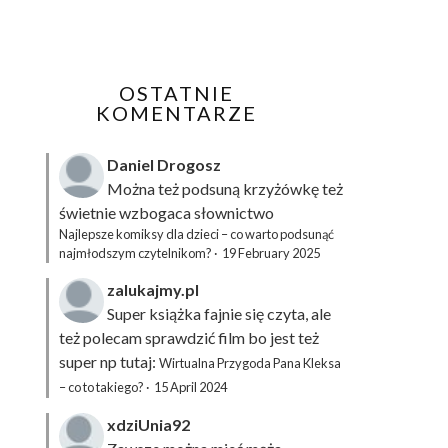
OSTATNIE
KOMENTARZE
Daniel Drogosz
Można też podsuną
krzyżówkę
też
świetnie wzbogaca słownictwo
Najlepsze komiksy dla dzieci – co warto podsunąć
najmłodszym czytelnikom?
·
19 February 2025
zalukajmy.pl
Super książka fajnie się czyta, ale
też polecam sprawdzić film bo jest też
super np tutaj:
Wirtualna Przygoda Pana Kleksa
– co to takiego?
·
15 April 2024
xdziUnia92