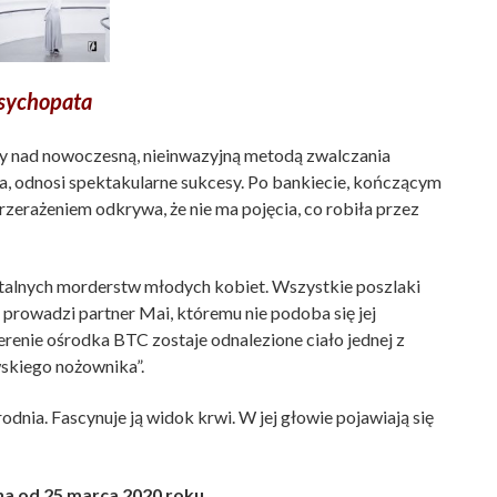
sychopata
nad nowoczesną, nieinwazyjną metodą zwalczania
 odnosi spektakularne sukcesy. Po bankiecie, kończącym
przerażeniem odkrywa, że nie ma pojęcia, co robiła przez
alnych morderstw młodych kobiet. Wszystkie poszlaki
 prowadzi partner Mai, któremu nie podoba się jej
renie ośrodka BTC zostaje odnalezione ciało jednej z
wskiego nożownika”.
odnia. Fascynuje ją widok krwi. W jej głowie pojawiają się
a od 25 marca 2020 roku.