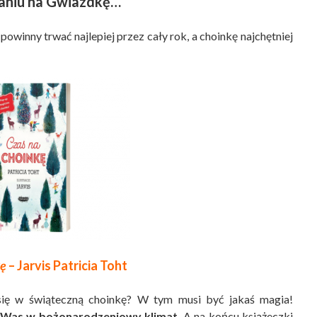
aniu na Gwiazdkę…
a powinny trwać najlepiej przez cały rok, a choinkę najchętniej
kę
– Jarvis Patricia Toht
 się w świąteczną choinkę? W tym musi być jakaś magia!
 Was w bożonarodzeniowy klimat
. A na końcu książeczki