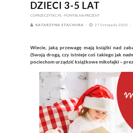
DZIECI 3-5 LAT
COPRZECZYTAC.PL
- POMYSŁ NA PREZENT
KATARZYNA STACHURA
27 listopada 2020
Wiecie, jaką przewagę mają książki nad za
(Swoją drogą, czy istnieje coś takiego jak
nadm
pociechom urządzić książkowe mikołajki – preze