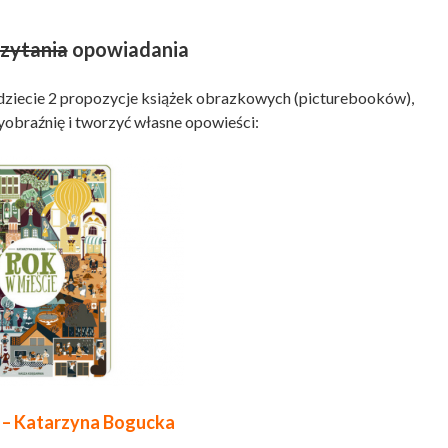
zytania
opowiadania
ajdziecie 2 propozycje książek obrazkowych (picturebooków),
yobraźnię i tworzyć własne opowieści:
e
– Katarzyna Bogucka