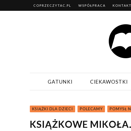
COPRZECZYTAC.PL
WSPÓŁPRACA
KONTAK
GATUNKI
CIEKAWOSTKI
KSIĄŻKI DLA DZIECI
POLECAMY
POMYSŁ N
KSIĄŻKOWE MIKOŁAJ