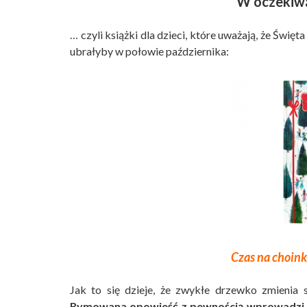
W oczekiw
… czyli książki dla dzieci, które uważają, że Święt
ubrałyby w połowie października:
Czas na choin
Jak to się dzieje, że zwykłe drzewko zmienia
Rymowana opowieść z pewnością wprowadzi