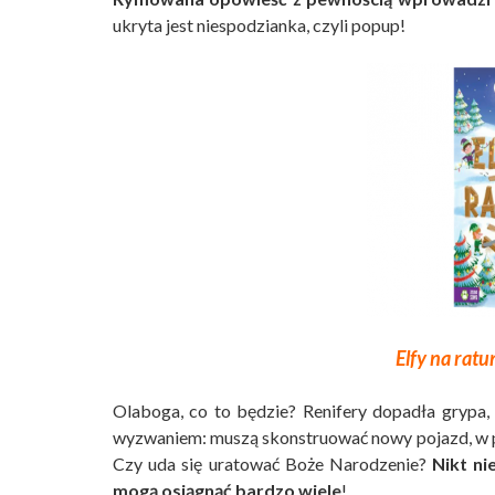
ukryta jest niespodzianka, czyli popup!
Elfy na ratu
Olaboga, co to będzie? Renifery dopadła grypa, d
wyzwaniem: muszą skonstruować nowy pojazd, w p
Czy uda się uratować Boże Narodzenie?
Nikt ni
mogą osiągnąć bardzo wiele
!