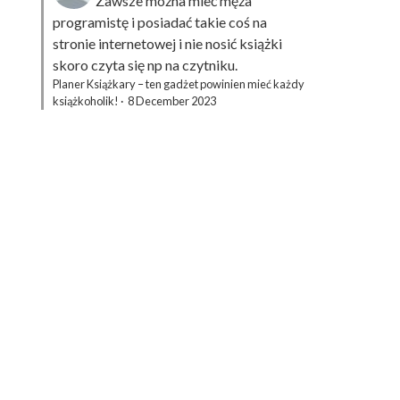
Zawsze można mieć męża
programistę i posiadać takie coś na
stronie internetowej i nie nosić książki
skoro czyta się np na czytniku.
Planer Książkary – ten gadżet powinien mieć każdy
książkoholik!
·
8 December 2023