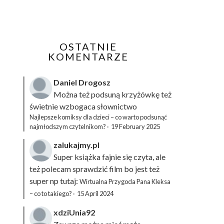
OSTATNIE
KOMENTARZE
Daniel Drogosz
Można też podsuną
krzyżówkę
też
świetnie wzbogaca słownictwo
Najlepsze komiksy dla dzieci – co warto podsunąć
najmłodszym czytelnikom?
·
19 February 2025
zalukajmy.pl
Super książka fajnie się czyta, ale
też polecam sprawdzić film bo jest też
super np tutaj:
Wirtualna Przygoda Pana Kleksa
– co to takiego?
·
15 April 2024
xdziUnia92