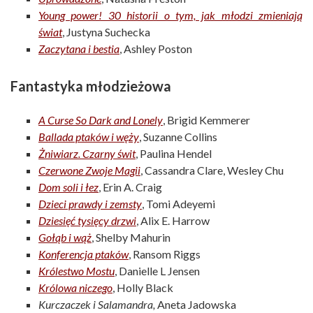
Young power! 30 historii o tym, jak młodzi zmieniają
świat
, Justyna Suchecka
Zaczytana i bestia
, Ashley Poston
Fantastyka młodzieżowa
A Curse So Dark and Lonely
, Brigid Kemmerer
Ballada ptaków i węży
, Suzanne Collins
Żniwiarz. Czarny świt
, Paulina Hendel
Czerwone Zwoje Magii
, Cassandra Clare, Wesley Chu
Dom soli i łez
, Erin A. Craig
Dzieci prawdy i zemsty
, Tomi Adeyemi
Dziesięć tysięcy drzwi
, Alix E. Harrow
Gołąb i wąż
, Shelby Mahurin
Konferencja ptaków
, Ransom Riggs
Królestwo Mostu
, Danielle L Jensen
Królowa niczego
, Holly Black
Kurczaczek i Salamandra,
Aneta Jadowska