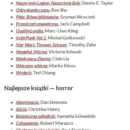
Nasze imię Legion, Nasze imię Bob
, Dennis E. Taylor
Odzyskanie czasu
, Bao Shu
Piter. Bitwa bliźniaków
, Szymun Wroczek
Przestrzeń zewnętrzna
, Jack Campbell
QualityLandia
, Marc-Uwe Kling
SybirPunk Vol.1
, Michał Gołkowski
Star Wars. Thrawn. Sojusze,
Timothy Zahn
Vengeful. Mściwi
, Victoria Schwab
Wędrująca Ziemia
, Cixin Liu
Wstrząsy wtórne
, Marko Kloos
Wydech
, Ted Chiang
Najlepsze książki — horror
Abominacja
, Dan Simmons
Alicja
, Christina Henry
Bezpieczna odległość
, Samanta Schweblin
Całopalenie
, Robert Marasco
Chata na krańcu świata,
Paul Tremblay