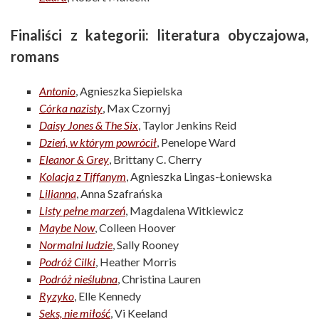
Finaliści z kategorii: literatura obyczajowa,
romans
Antonio
, Agnieszka Siepielska
Córka nazisty
, Max Czornyj
Daisy Jones & The Six
, Taylor Jenkins Reid
Dzień, w którym powrócił
, Penelope Ward
Eleanor & Grey
, Brittany C. Cherry
Kolacja z Tiffanym
, Agnieszka Lingas-Łoniewska
Lilianna
, Anna Szafrańska
Listy pełne marzeń
, Magdalena Witkiewicz
Maybe Now
, Colleen Hoover
Normalni ludzie
, Sally Rooney
Podróż Cilki
, Heather Morris
Podróż nieślubna
, Christina Lauren
Ryzyko
, Elle Kennedy
Seks, nie miłość
, Vi Keeland