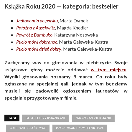
Książka Roku 2020 — kategoria: bestseller
Jadłonomia po polsku
, Marta Dymek
Położna z Auschwitz
,
Magda Knedler
Powrót z Bambuko
, Katarzyna Nosowska
Pucio mówi dobranoc
, Marta Galewska-Kustra
Pucio mówi dzień dobry
, Marta Galewska-Kustra
Zachęcamy was do głosowania w plebiscycie. Swoje
książkowe głosy możecie oddawać
w tym miejscu
.
Wyniki głosowania poznamy 8 marca. Co roku były
ogłaszane na specjalnej gali, jednak w tym będziemy
musieli się zadowolić ogłoszeniem laureatów w
specjalnie przygotowanym filmie.
TAGI
BESTSELLERY KSIĄŻKOWE
NAGRODZONE KSIĄŻKI
POLECANE KSIĄŻKI 2020
PROMOWANIE CZYTELNICTWA