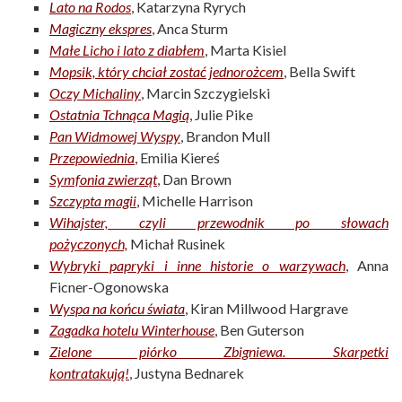
Lato na Rodos
, Katarzyna Ryrych
Magiczny ekspres
, Anca Sturm
Małe Licho i lato z diabłem
, Marta Kisiel
Mopsik, który chciał zostać jednorożcem
, Bella Swift
Oczy Michaliny
, Marcin Szczygielski
Ostatnia Tchnąca Magią
, Julie Pike
Pan Widmowej Wyspy
, Brandon Mull
Przepowiednia
, Emilia Kiereś
Symfonia zwierząt
, Dan Brown
Szczypta magii
, Michelle Harrison
Wihajster, czyli przewodnik po słowach
pożyczonych,
Michał Rusinek
Wybryki papryki i inne historie o warzywach
, Anna
Ficner-Ogonowska
Wyspa na końcu świata
, Kiran Millwood Hargrave
Zagadka hotelu Winterhouse
, Ben Guterson
Zielone piórko Zbigniewa. Skarpetki
kontratakują!
, Justyna Bednarek