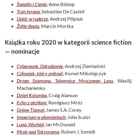
Światło i Cienie
, Anne Bishop
Tron tyrana
, Sebastien De Castell
Upiór w ruderze
, Andrzej Pilipiuk
Żółte ślepia
, Marcin Mortka
Książka roku 2020 w kategorii science fiction
— nominacje
Cyberpunk. Odrodzenie
, Andrzej Ziemiański
Człowiek, który zniknął
, Kornel Mikołajczyk
Droga Szamana. Tajemnica Mrocznego Lasu
, Wasilij
Machanienko
Dzień Kolumba
, Craig Alanson
Echo z otchłani
, Remigiusz Mróz
Gniew Tiamat
, James S.A. Corey
Imperium w płomieniach
, John Scalzi
Luna: Wschód
, Ian McDonald
Mrok nad Tokyoramą
, Robert J. Szmidt