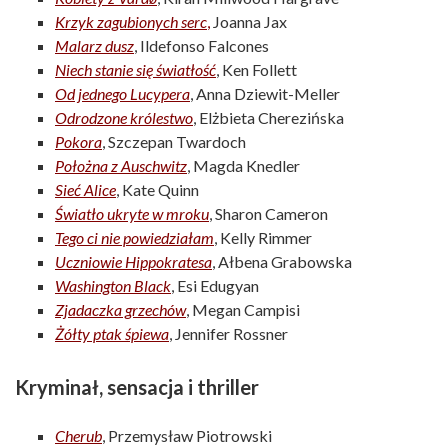
Krzyk zagubionych serc
,
Joanna Jax
Malarz dusz
, Ildefonso Falcones
Niech stanie się światłość
, Ken Follett
Od jednego Lucypera
, Anna Dziewit-Meller
Odrodzone królestwo
, Elżbieta Cherezińska
Pokora
, Szczepan Twardoch
Położna z Auschwitz
, Magda Knedler
Sieć Alice
, Kate Quinn
Światło ukryte w mroku
, Sharon Cameron
Tego ci nie powiedziałam
, Kelly Rimmer
Uczniowie Hippokratesa
, Ałbena Grabowska
Washington Black
, Esi Edugyan
Zjadaczka grzechów
, Megan Campisi
Żółty ptak śpiewa
, Jennifer Rossner
Kryminał, sensacja i thriller
Cherub
, Przemysław Piotrowski