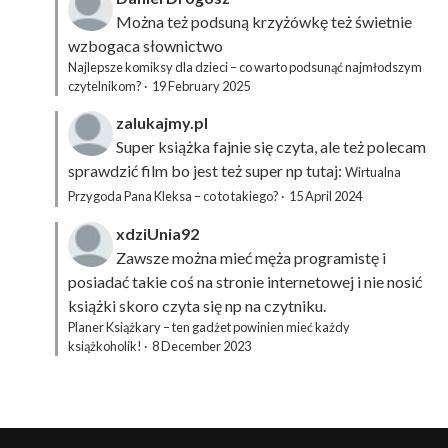
Można też podsuną
krzyżówkę
też świetnie
wzbogaca słownictwo
Najlepsze komiksy dla dzieci – co warto podsunąć najmłodszym
czytelnikom?
·
19 February 2025
zalukajmy.pl
Super książka fajnie się czyta, ale też polecam
sprawdzić film bo jest też super np tutaj:
Wirtualna
Przygoda Pana Kleksa – co to takiego?
·
15 April 2024
xdziUnia92
Zawsze można mieć męża programistę i
posiadać takie coś na stronie internetowej i nie nosić
książki skoro czyta się np na czytniku.
Planer Książkary – ten gadżet powinien mieć każdy
książkoholik!
·
8 December 2023