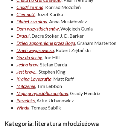
Chodź ze mną
, Konrad Możdżeń
Ciemność
, Jozef Karika
Diabeł zza okna
, Anna Musiałowicz
Dom wszystkich snów
, Wojciech Gunia
Dracul
, Dacre Stoker, J. D. Barker
Dzieci zapomniane przez Boga
, Graham Masterton
Dzień wagarowicza
, Robert Ziębiński
Gaz do dechy
, Joe Hill
Jedna krew
, Stefan Darda
Jest krew…
Stephen King
Kraina Lovecrafta
, Matt Ruff
Milczenie
, Tim Lebbon
Moja przyjaciółka opętana
, Grady Hendrix
Paradoks
, Artur Urbanowicz
Winda
, Tomasz Sablik
Kategoria: literatura młodzieżowa