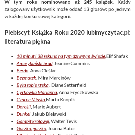
W tym roku nominowano aż 245 książek
. Każdy
zalogowany użytkownik może oddać 13 głosów: po jednym
w każdej konkursowej kategorii.
Plebiscyt Książka Roku 2020 lubimyczytac.pl:
literatura piękna
10 minut i 38 sekund na tym dziwnym świecie,
Elif Shafak
Amerykański brud
, Jeanine Cummins
Berdo
, Anna Cieślar
Bezmatek
, Mira Marcinów
Była sobie rzeka
, Diane Setterfield
Cyrkówka Marianna
, Anna Fryczkowska
Czarne Miasto
,Marta Knopik
Dorośli
, Marie Aubert
Dunkel
, Jakub Bielawski
Gambit królowej
, Walter Tevis
Gorzko, gorzko
, Joanna Bator