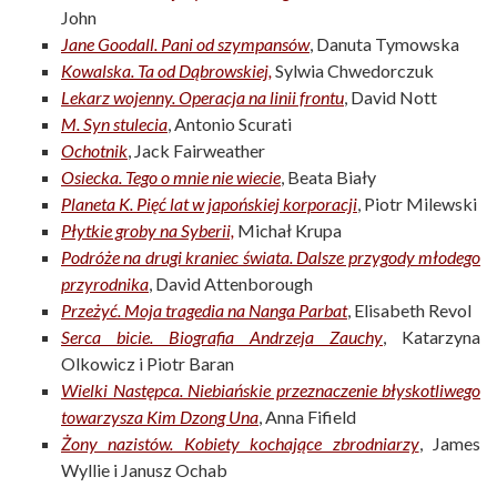
John
Jane Goodall. Pani od szympansów
, Danuta Tymowska
Kowalska. Ta od Dąbrowskiej,
Sylwia Chwedorczuk
Lekarz wojenny. Operacja na linii frontu
, David Nott
M. Syn stulecia
, Antonio Scurati
Ochotnik
, Jack Fairweather
Osiecka. Tego o mnie nie wiecie
, Beata Biały
Planeta K. Pięć lat w japońskiej korporacji
, Piotr Milewski
Płytkie groby na Syberii,
Michał Krupa
Podróże na drugi kraniec świata. Dalsze przygody młodego
przyrodnika
, David Attenborough
Przeżyć. Moja tragedia na Nanga Parbat
, Elisabeth Revol
Serca bicie. Biografia Andrzeja Zauchy
, Katarzyna
Olkowicz i Piotr Baran
Wielki Następca. Niebiańskie przeznaczenie błyskotliwego
towarzysza Kim Dzong Una
, Anna Fifield
Żony nazistów. Kobiety kochające zbrodniarzy
, James
Wyllie i Janusz Ochab