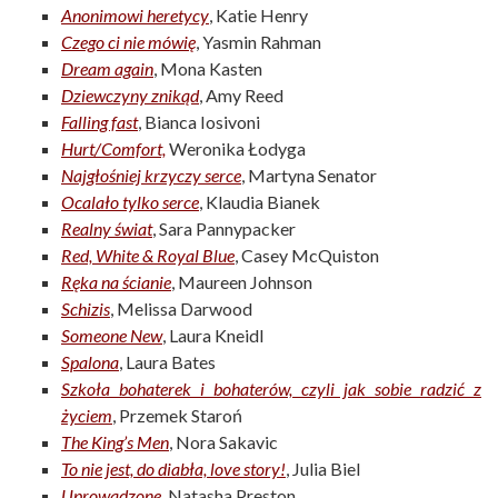
Anonimowi heretycy
, Katie Henry
Czego ci nie mówię
, Yasmin Rahman
Dream again
, Mona Kasten
Dziewczyny znikąd
, Amy Reed
Falling fast
, Bianca Iosivoni
Hurt/Comfort,
Weronika Łodyga
Najgłośniej krzyczy serce
, Martyna Senator
Ocalało tylko serce
, Klaudia Bianek
Realny świat
, Sara Pannypacker
Red, White & Royal Blue
, Casey McQuiston
Ręka na ścianie
, Maureen Johnson
Schizis
, Melissa Darwood
Someone New
, Laura Kneidl
Spalona
, Laura Bates
Szkoła bohaterek i bohaterów, czyli jak sobie radzić z
życiem
, Przemek Staroń
The King’s Men
, Nora Sakavic
To nie jest, do diabła, love story!
, Julia Biel
Uprowadzone
, Natasha Preston