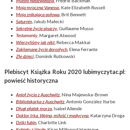
Miasto niedźwiedzia
, Fredrik Backman
Moja mroczna Vanesso
, Kate Elizabeth Russell
Moja znikająca połowa
, Brit Bennett
Saturnin
, Jakub Małecki
Sekretne życie pisarzy
, Guillaume Musso
Testamenty
, Margaret Atwood
Wierzyliśmy jak nikt
, Rebecca Makkai
Zakłamane życie dorosłych
, Elena Ferrante
Złe dzieci
, Dominik Rutkowski
Plebiscyt Książka Roku 2020 lubimyczytac.pl:
powieść historyczna
Anioł życia z Auschwitz
, Nina Majewska-Brown
Bibliotekarka z Auschwitz
, Antonio González Iturbe
Długi płatek morz
a
, Isabel Allende
Doktor Irka. Wojna, miłość i medycyna
, Katarzyna Droga
Dziki łubin
, Charlotte Link
Kobiety z Vardø
, Kiran Millwood Hargrave