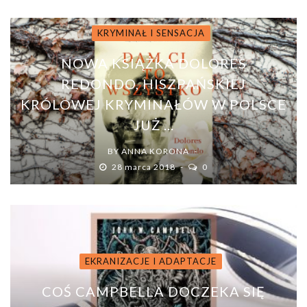
KRYMINAŁ I SENSACJA
NOWA KSIĄŻKA DOLORES
REDONDO, HISZPAŃSKIEJ
KRÓLOWEJ KRYMINAŁÓW W POLSCE
JUŻ ...
BY
ANNA KORONA
28 marca 2018
0
EKRANIZACJE I ADAPTACJE
COŚ CAMPBELLA DOCZEKA SIĘ