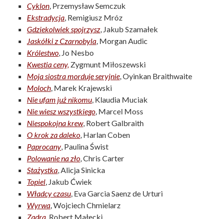
Cyklon
, Przemysław Semczuk
Ekstradycja
, Remigiusz Mróz
Gdziekolwiek spojrzysz
, Jakub Szamałek
Jaskółki z Czarnobyla
, Morgan Audic
Królestwo
, Jo Nesbo
Kwestia ceny,
Zygmunt Miłoszewski
Moja siostra morduje seryjnie
, Oyinkan Braithwaite
Moloch
, Marek Krajewski
Nie ufam już nikomu
, Klaudia Muciak
Nie wiesz wszystkiego
, Marcel Moss
Niespokojna krew
, Robert Galbraith
O krok za daleko
, Harlan Coben
Paprocany
, Paulina Świst
Polowanie na zło
, Chris Carter
Stażystka
, Alicja Sinicka
Topiel
, Jakub Ćwiek
Władcy czasu
, Eva Garcia Saenz de Urturi
Wyrwa
, Wojciech Chmielarz
Zadra
, Robert Małecki