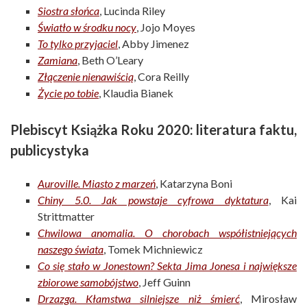
Siostra słońca
, Lucinda Riley
Światło w środku nocy
, Jojo Moyes
To tylko przyjaciel
, Abby Jimenez
Zamiana
, Beth O’Leary
Złączenie nienawiścią
, Cora Reilly
Życie po tobie
, Klaudia Bianek
Plebiscyt Książka Roku 2020: literatura faktu,
publicystyka
Auroville. Miasto z marzeń
, Katarzyna Boni
Chiny 5.0. Jak powstaje cyfrowa dyktatura
, Kai
Strittmatter
Chwilowa anomalia. O chorobach współistniejących
naszego świata
, Tomek Michniewicz
Co się stało w Jonestown? Sekta Jima Jonesa i największe
zbiorowe samobójstwo
, Jeff Guinn
Drzazga. Kłamstwa silniejsze niż śmierć
, Mirosław