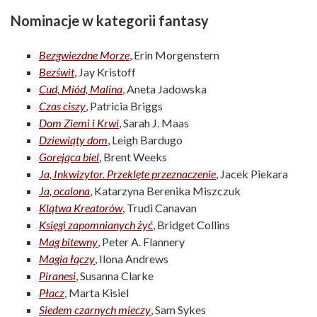
Nominacje w kategorii fantasy
Bezgwiezdne Morze
, Erin Morgenstern
Bezświt
, Jay Kristoff
Cud, Miód, Malina
, Aneta Jadowska
Czas ciszy
, Patricia Briggs
Dom Ziemi i Krwi
, Sarah J. Maas
Dziewiąty dom
, Leigh Bardugo
Gorejąca biel
, Brent Weeks
Ja, Inkwizytor. Przeklęte przeznaczenie
, Jacek Piekara
Ja, ocalona
, Katarzyna Berenika Miszczuk
Klątwa Kreatorów
, Trudi Canavan
Księgi zapomnianych żyć
, Bridget Collins
Mag bitewny
, Peter A. Flannery
Magia łączy
, Ilona Andrews
Piranesi
, Susanna Clarke
Płacz
, Marta Kisiel
Siedem czarnych mieczy
, Sam Sykes