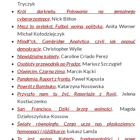
Tryczyk
Król darknetu. Polowanie na genialnego
cyberprzestępcę
, Nick Bilton
Mecz to pretekst. Futbol, wojna, polityka
, Anita Werner
Michał Kołodziejczyk
Mindf*ck. Cambridge Analytica, czyli jak popsuć
demokrację
, Christopher Wylie
Niewidzialne kobiety
, Caroline Criado Perez
Osobisty przewodnik po Pradze
, Mariusz Szczygieł
Oświęcim. Czarna zima
, Marcin Kącki
Pandemia. Raport z frontu
, Paweł Kapusta
Powrót z Bambuko
, Katarzyna Nosowska
Przyszło nam tu żyć. Reportaże z Rosji
, Jelena
Kostiuczenko
San Francisco. Dziki brzeg wolności
, Magda
Działoszyńska-Kossow
Światy równoległe. Czego uczą nas płaskoziemcy,
homeopaci i różdżkarze
, Łukasz Lamża
To jest wojna. Kobiety, fundamentaliści i nowe