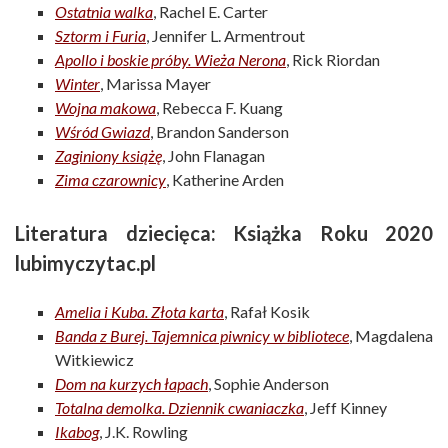
Ostatnia walka
, Rachel E. Carter
Sztorm i Furia
, Jennifer L. Armentrout
Apollo i boskie próby. Wieża Nerona
, Rick Riordan
Winter
, Marissa Mayer
Wojna makowa
, Rebecca F. Kuang
Wśród Gwiazd
, Brandon Sanderson
Zaginiony książę
, John Flanagan
Zima czarownicy
, Katherine Arden
Literatura dziecięca: Książka Roku 2020
lubimyczytac.pl
Amelia i Kuba. Złota karta
, Rafał Kosik
Banda z Burej. Tajemnica piwnicy w bibliotece
, Magdalena
Witkiewicz
Dom na kurzych łapach
, Sophie Anderson
Totalna demolka. Dziennik cwaniaczka
, Jeff Kinney
Ikabog
, J.K. Rowling