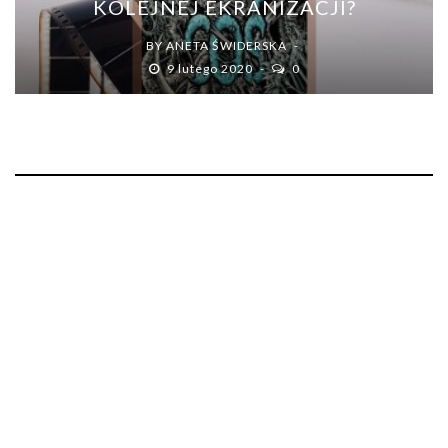
KOLEJNEJ EKRANIZACJI?
BY
ANETA ŚWIDERSKA
9 lutego 2020
0