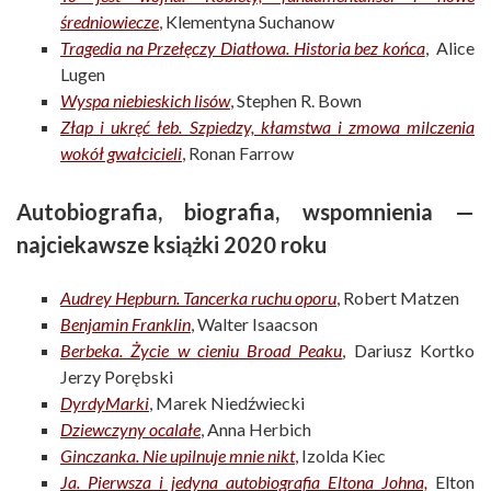
średniowiecze
, Klementyna Suchanow
Tragedia na Przełęczy Diatłowa. Historia bez końca
, Alice
Lugen
Wyspa niebieskich lisów
, Stephen R. Bown
Złap i ukręć łeb. Szpiedzy, kłamstwa i zmowa milczenia
wokół gwałcicieli
, Ronan Farrow
Autobiografia, biografia, wspomnienia —
najciekawsze książki 2020 roku
Audrey Hepburn. Tancerka ruchu oporu
, Robert Matzen
Benjamin Franklin
, Walter Isaacson
Berbeka. Życie w cieniu Broad Peaku
, Dariusz Kortko
Jerzy Porębski
DyrdyMarki
, Marek Niedźwiecki
Dziewczyny ocalałe
, Anna Herbich
Ginczanka. Nie upilnuje mnie nikt
, Izolda Kiec
Ja. Pierwsza i jedyna autobiografia Eltona Johna,
Elton