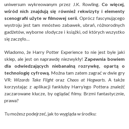
uniwersum wykreowanym przez J.K. Rowling.
Co więcej,
wśród nich znajdują się również rekwizyty i elementy
scenografii użyte w filmowej serii.
Oprócz fascynującego
wystroju jest tam mnóstwo zabawek, ubrań, różnorodnych
gadżetów, wyborne słodycze i książki, od których wszystko
się zaczęło…
Wiadomo, że Harry Potter Experience to nie jest byle jaki
sklep, ale jest on naprawdę niezwykły!
Zapewnia bowiem
dla odwiedzających niebanalną rozrywkę, opartą o
technologię cyfrową.
Można tam zatem zagrać w dwie gry
VR:
Wizards Take Flight
oraz
Chaos at Hogwarts
. A także
korzystając z aplikacji fankluby Harry’ego Pottera znaleźć
zaczarowane klucze, by oglądać filmy. Brzmi fantastycznie,
prawa?
Tu możesz podejrzeć, jak to wygląda w środku: