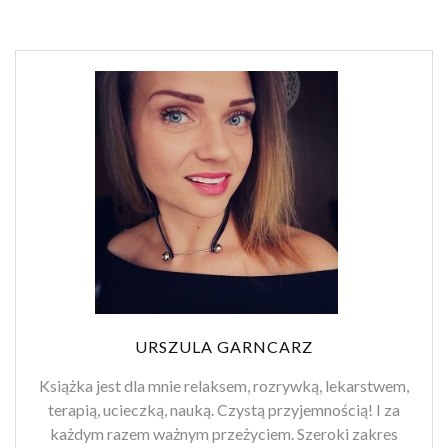
URSZULA GARNCARZ
Książka jest dla mnie relaksem, rozrywką, lekarstwem,
terapią, ucieczką, nauką. Czystą przyjemnością! I za
każdym razem ważnym przeżyciem. Szeroki zakres