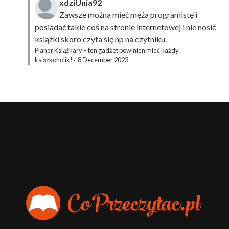
xdziUnia92
Zawsze można mieć męża programistę i
posiadać takie coś na stronie internetowej i nie nosić
książki skoro czyta się np na czytniku.
Planer Książkary – ten gadżet powinien mieć każdy
książkoholik!
·
8 December 2023