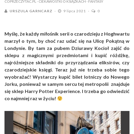
COPRZECZYTAC.PL
- CIEKAWOSTKI O KSIĄŻKACH
- FANTASY
URSZULA GARNCARZ
9 lipca 2021
0
Myślę, że każdy miłośnik serii o czarodzieju z Hoghwartu
marzył o tym, by choć raz udać się na Ulicę Pokątną w
Londynie. By tam za pubem Dziurawy Kocioł zajść do
sklepu z magicznymi przedmiotami i kupić różdżkę,
najróżniejsze składniki do przyrządzania eliksirów, czy
czarodziejskie księgi. Teraz już nie trzeba sobie tego
wyobrażać! Wystarczy kupić bilet lotniczy do Nowego
Jorku, ponieważ w samym sercu tej metropolii znajduje
się sklep Harry Potter Experience. I trzeba go odwiedzić
co najmniej raz w życiu!