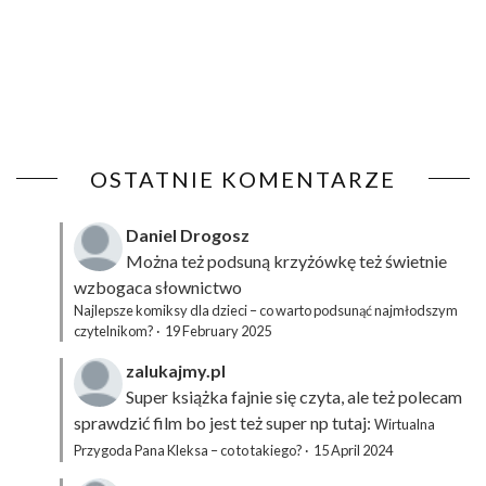
OSTATNIE KOMENTARZE
Daniel Drogosz
Można też podsuną
krzyżówkę
też świetnie
wzbogaca słownictwo
Najlepsze komiksy dla dzieci – co warto podsunąć najmłodszym
czytelnikom?
·
19 February 2025
zalukajmy.pl
Super książka fajnie się czyta, ale też polecam
sprawdzić film bo jest też super np tutaj:
Wirtualna
Przygoda Pana Kleksa – co to takiego?
·
15 April 2024