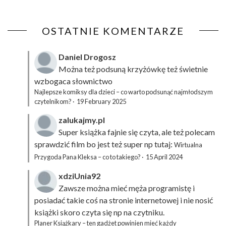
OSTATNIE KOMENTARZE
Daniel Drogosz
Można też podsuną
krzyżówkę
też świetnie
wzbogaca słownictwo
Najlepsze komiksy dla dzieci – co warto podsunąć najmłodszym
czytelnikom?
·
19 February 2025
zalukajmy.pl
Super książka fajnie się czyta, ale też polecam
sprawdzić film bo jest też super np tutaj:
Wirtualna
Przygoda Pana Kleksa – co to takiego?
·
15 April 2024
xdziUnia92
Zawsze można mieć męża programistę i
posiadać takie coś na stronie internetowej i nie nosić
książki skoro czyta się np na czytniku.
Planer Książkary – ten gadżet powinien mieć każdy