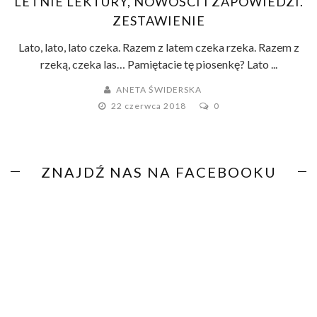
LETNIE LEKTURY, NOWOŚCI I ZAPOWIEDZI.
ZESTAWIENIE
Lato, lato, lato czeka. Razem z latem czeka rzeka. Razem z
rzeką, czeka las… Pamiętacie tę piosenkę? Lato ...
ANETA ŚWIDERSKA
22 czerwca 2018
0
ZNAJDŹ NAS NA FACEBOOKU