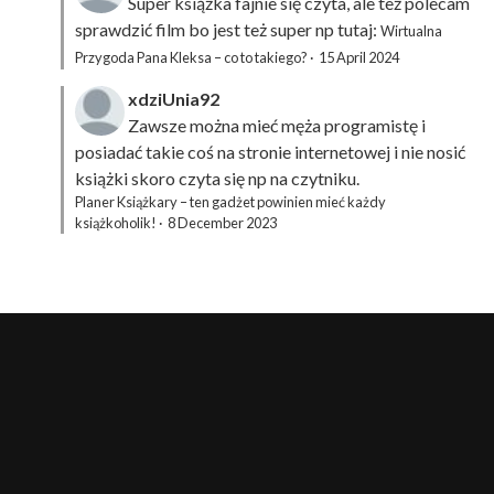
Super książka fajnie się czyta, ale też polecam
sprawdzić film bo jest też super np tutaj:
Wirtualna
Przygoda Pana Kleksa – co to takiego?
·
15 April 2024
xdziUnia92
Zawsze można mieć męża programistę i
posiadać takie coś na stronie internetowej i nie nosić
książki skoro czyta się np na czytniku.
Planer Książkary – ten gadżet powinien mieć każdy
książkoholik!
·
8 December 2023