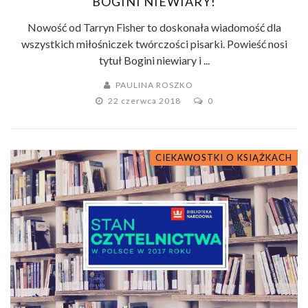
BOGINI NIEWIARY!
Nowość od Tarryn Fisher to doskonała wiadomość dla
wszystkich miłośniczek twórczości pisarki. Powieść nosi
tytuł Bogini niewiary i ...
PAULINA ROSZKO
22 czerwca 2018
0
CIEKAWOSTKI O KSIĄŻKACH