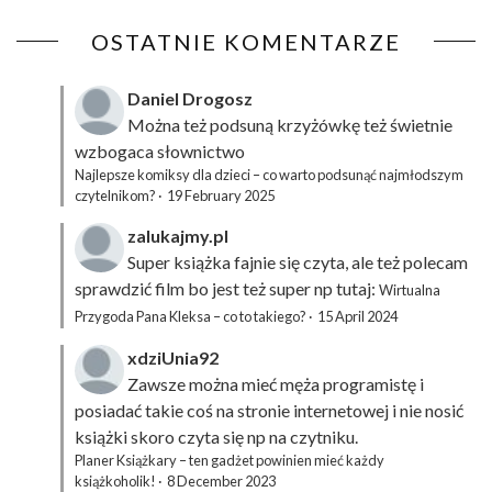
OSTATNIE KOMENTARZE
Daniel Drogosz
Można też podsuną
krzyżówkę
też świetnie
wzbogaca słownictwo
Najlepsze komiksy dla dzieci – co warto podsunąć najmłodszym
czytelnikom?
·
19 February 2025
zalukajmy.pl
Super książka fajnie się czyta, ale też polecam
sprawdzić film bo jest też super np tutaj:
Wirtualna
Przygoda Pana Kleksa – co to takiego?
·
15 April 2024
xdziUnia92
Zawsze można mieć męża programistę i
posiadać takie coś na stronie internetowej i nie nosić
książki skoro czyta się np na czytniku.
Planer Książkary – ten gadżet powinien mieć każdy
książkoholik!
·
8 December 2023