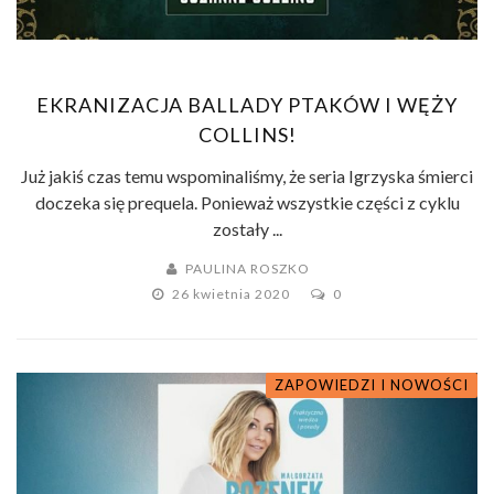
EKRANIZACJA BALLADY PTAKÓW I WĘŻY
COLLINS!
Już jakiś czas temu wspominaliśmy, że seria Igrzyska śmierci
doczeka się prequela. Ponieważ wszystkie części z cyklu
zostały ...
PAULINA ROSZKO
26 kwietnia 2020
0
ZAPOWIEDZI I NOWOŚCI