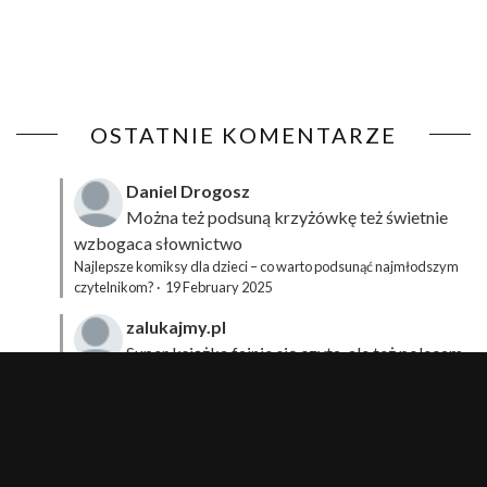
OSTATNIE KOMENTARZE
Daniel Drogosz
Można też podsuną
krzyżówkę
też świetnie
wzbogaca słownictwo
Najlepsze komiksy dla dzieci – co warto podsunąć najmłodszym
czytelnikom?
·
19 February 2025
zalukajmy.pl
Super książka fajnie się czyta, ale też polecam
sprawdzić film bo jest też super np tutaj:
Wirtualna
Przygoda Pana Kleksa – co to takiego?
·
15 April 2024
xdziUnia92
Zawsze można mieć męża programistę i