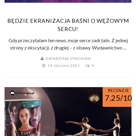
BĘDZIE EKRANIZACJA BAŚNI O WĘŻOWYM
SERCU!
Gdy przeczytałam ten news, moje serce zadrżało. Z jednej
strony z ekscytacji, z drugiej – z obawy. Wydawnictwo ...
KATARZYNA STACHURA
11 stycznia 2021
0
RECENZJE
7.25/10