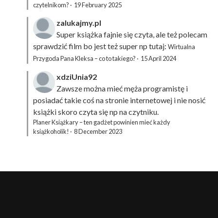
czytelnikom?
·
19 February 2025
zalukajmy.pl
Super książka fajnie się czyta, ale też polecam
sprawdzić film bo jest też super np tutaj:
Wirtualna
Przygoda Pana Kleksa – co to takiego?
·
15 April 2024
xdziUnia92
Zawsze można mieć męża programistę i
posiadać takie coś na stronie internetowej i nie nosić
książki skoro czyta się np na czytniku.
Planer Książkary – ten gadżet powinien mieć każdy
książkoholik!
·
8 December 2023