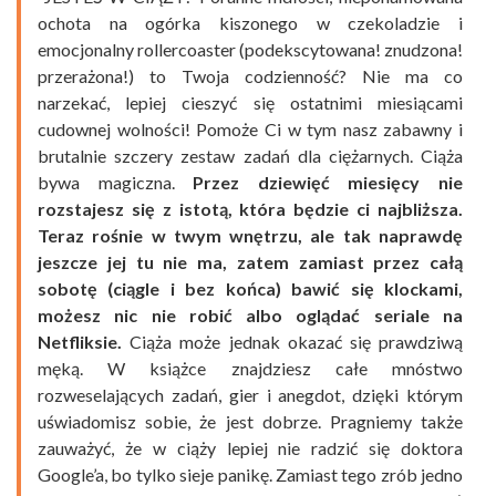
ochota na ogórka kiszonego w czekoladzie i
emocjonalny rollercoaster (podekscytowana! znudzona!
przerażona!) to Twoja codzienność? Nie ma co
narzekać, lepiej cieszyć się ostatnimi miesiącami
cudownej wolności! Pomoże Ci w tym nasz zabawny i
brutalnie szczery zestaw zadań dla ciężarnych. Ciąża
bywa magiczna.
Przez dziewięć miesięcy nie
rozstajesz się z istotą, która będzie ci najbliższa.
Teraz rośnie w twym wnętrzu, ale tak naprawdę
jeszcze jej tu nie ma, zatem zamiast przez całą
sobotę (ciągle i bez końca) bawić się klockami,
możesz nic nie robić albo oglądać seriale na
Netfliksie.
Ciąża może jednak okazać się prawdziwą
męką.
W książce znajdziesz całe mnóstwo
rozweselających zadań, gier i anegdot, dzięki którym
uświadomisz sobie, że jest dobrze. Pragniemy także
zauważyć, że w ciąży lepiej nie radzić się doktora
Google’a, bo tylko sieje panikę. Zamiast tego zrób jedno