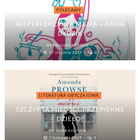
POLECAMY
NIEPERFEKCYJNA MAMA – ANNA
DYDZIK
BY
PAULINA ROSZKO
17 stycznia 2017
0
LITERATURA OBYCZAJOWA
SZCZYPTA MIŁOŚCI. PRZEPIĘKNE
DZIEŁO!
BY
ANNA KORONA
7 listopada 2017
0