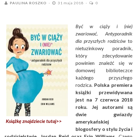
PAULINA ROSZKO
31 maja 2018
0
Być w ciąży i (nie)
zwariować. Antyporadnik
dla przyszłych rodziców
to
nietuzinkowy poradnik,
który zdecydowanie
powinien znaleźć się w
domowej biblioteczce
każdego przyszłego
rodzica.
Polska premiera
książki przewidywana
jest na 7 czerwca 2018
roku. Jej autorami są
dwie gwiazdy
Książkę znajdziecie tutaj>>
amerykańskiej
blogosfery o stylu życia i
rodzicielstwie, Jordan Reid oraz Erin Williams.
Czego