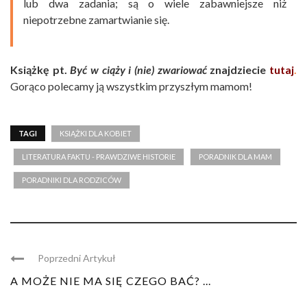
lub dwa zadania; są o wiele zabawniejsze niż
niepotrzebne zamartwianie się.
Książkę pt.
Być w ciąży i (nie) zwariować
znajdziecie
tutaj
.
Gorąco polecamy ją wszystkim przyszłym mamom!
TAGI
KSIĄŻKI DLA KOBIET
LITERATURA FAKTU - PRAWDZIWE HISTORIE
PORADNIK DLA MAM
PORADNIKI DLA RODZICÓW
Poprzedni Artykuł
A MOŻE NIE MA SIĘ CZEGO BAĆ? ...