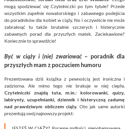
mogą spodziewać się Czytelniczki po tym tytule? Przede
wszystkim zupełnie nowatorskiego i zabawnego podejścia
do poradników dla kobiet w ciąży. No i oczywiście nie może
zabraknąć tu także brutalnie szczerych i histerycznie
zabawnych porad dla przyszłych matek. Zaciekawione?
Koniecznie to sprawdźcie!
Być w ciąży i (nie) zwariować
– poradnik dla
przyszłych mam z poczuciem humoru
Prezentowana dziś książka z pewnością jest ironiczna i
zadziorna. Ale mimo tego nie brakuje w niej ciepła.
Czytelniczki znajdą tuta, m.in.: kolorowanki, quizy,
labirynty, uzupełnianki, dziennik i histeryczną zadumę
nad prawdziwym obliczem ciąży.
Oto jak same autorki
prezentują swój najnowszy projekt:
JESTEŚ W CIĄŻY? Poranne mdłości, niepohamowana