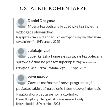
OSTATNIE KOMENTARZE
Daniel Drogosz
Można też podsuną
krzyżówkę
też świetnie
wzbogaca słownictwo
Najlepsze komiksy dla dzieci – co warto podsunąć najmłodszym
czytelnikom?
·
19 February 2025
zalukajmy.pl
Super książka fajnie się czyta, ale też polecam
sprawdzić film bo jest też super np tutaj:
Wirtualna
Przygoda Pana Kleksa – co to takiego?
·
15 April 2024
xdziUnia92
Zawsze można mieć męża programistę i
posiadać takie coś na stronie internetowej i nie nosić
książki skoro czyta się np na czytniku.
Planer Książkary – ten gadżet powinien mieć każdy
książkoholik!
·
8 December 2023