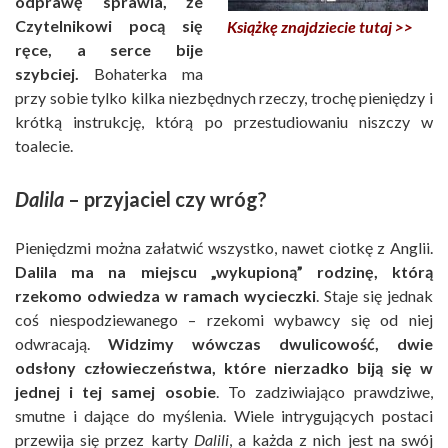
odprawę sprawia, że
Czytelnikowi pocą się
Książkę znajdziecie tutaj >>
ręce, a serce bije
szybciej.
Bohaterka ma
przy sobie tylko kilka niezbędnych rzeczy, trochę pieniędzy i
krótką instrukcję, którą po przestudiowaniu niszczy w
toalecie.
Dalila
– przyjaciel czy wróg?
Pieniędzmi można załatwić wszystko, nawet ciotkę z Anglii.
Dalila ma na miejscu „wykupioną” rodzinę, którą
rzekomo odwiedza w ramach wycieczki
. Staje się jednak
coś niespodziewanego – rzekomi wybawcy się od niej
odwracają.
Widzimy wówczas dwulicowość, dwie
odsłony człowieczeństwa, które nierzadko biją się w
jednej i tej samej osobie
. To zadziwiająco prawdziwe,
smutne i dające do myślenia. Wiele intrygujących postaci
przewija się przez karty
Dalili
, a każda z nich jest na swój