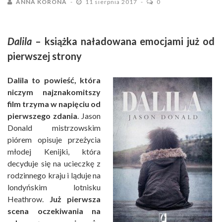
ANNA KORONA
11 sierpnia 2017
0
Dalila
– książka naładowana emocjami już od
pierwszej strony
Dalila to powieść, która
niczym najznakomitszy
film trzyma w napięciu od
pierwszego zdania
. Jason
Donald mistrzowskim
piórem opisuje przeżycia
młodej Kenijki, która
decyduje się na ucieczkę z
rodzinnego kraju i ląduje na
londyńskim lotnisku
Heathrow.
Już pierwsza
scena oczekiwania na