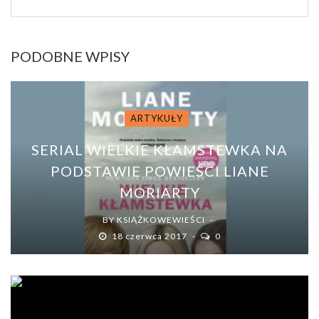
PODOBNE WPISY
ARTYKUŁY
SERIAL WIELKIE KŁAMSTEWKA NA
PODSTAWIE POWIEŚCI LIANE
MORIARTY
BY
KSIĄŻKOWEWIEŚCI
18 czerwca 2017
0