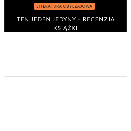
LITERATURA OBYCZAJOWA
TEN JEDEN JEDYNY – RECENZJA
KSIĄŻKI
BY
ANNA PODURGIEL
4 sierpnia 2020
0