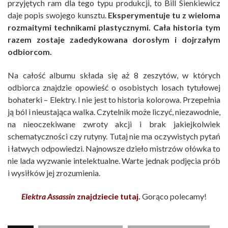
przyjętych ram dla tego typu produkcji, to Bill Sienkiewicz
daje popis swojego kunsztu.
Eksperymentuje tu z wieloma
rozmaitymi technikami plastycznymi. Cała historia tym
razem zostaje zadedykowana dorosłym i dojrzałym
odbiorcom.
Na całość albumu składa się aż 8 zeszytów, w których
odbiorca znajdzie opowieść o osobistych losach tytułowej
bohaterki – Elektry. I nie jest to historia kolorowa. Przepełnia
ją ból i nieustająca walka. Czytelnik może liczyć, niezawodnie,
na nieoczekiwane zwroty akcji i brak jakiejkolwiek
schematyczności czy rutyny. Tutaj nie ma oczywistych pytań
i łatwych odpowiedzi. Najnowsze dzieło mistrzów ołówka to
nie lada wyzwanie intelektualne. Warte jednak podjęcia prób
i wysiłków jej zrozumienia.
Elektra Assassin
znajdziecie tutaj.
Gorąco polecamy!