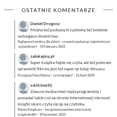
OSTATNIE KOMENTARZE
Daniel Drogosz
Można też podsuną
krzyżówkę
też świetnie
wzbogaca słownictwo
Najlepsze komiksy dla dzieci – co warto podsunąć najmłodszym
czytelnikom?
·
19 February 2025
zalukajmy.pl
Super książka fajnie się czyta, ale też polecam
sprawdzić film bo jest też super np tutaj:
Wirtualna
Przygoda Pana Kleksa – co to takiego?
·
15 April 2024
xdziUnia92
Zawsze można mieć męża programistę i
posiadać takie coś na stronie internetowej i nie nosić
książki skoro czyta się np na czytniku.
Planer Książkary – ten gadżet powinien mieć każdy
książkoholik!
·
8 December 2023