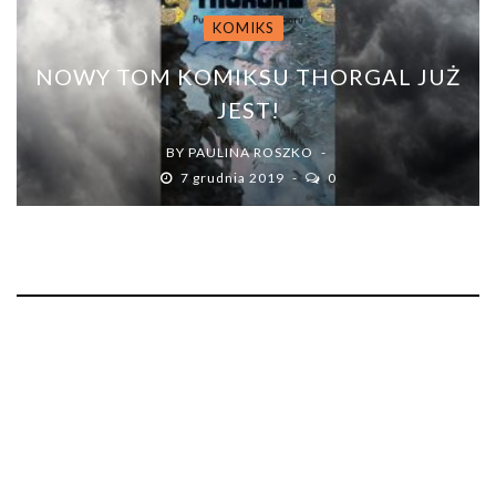
KOMIKS
NOWY TOM KOMIKSU THORGAL JUŻ
JEST!
BY
PAULINA ROSZKO
7 grudnia 2019
0