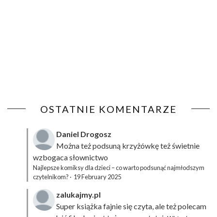
OSTATNIE KOMENTARZE
Daniel Drogosz
Można też podsuną
krzyżówkę
też świetnie
wzbogaca słownictwo
Najlepsze komiksy dla dzieci – co warto podsunąć najmłodszym
czytelnikom?
·
19 February 2025
zalukajmy.pl
Super książka fajnie się czyta, ale też polecam