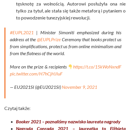
tęsknotę za wolnością. Autorowi posłużyła ona nie
tylko za tytuł, ale stała się także metaforą i pytaniem o
to powodzenie tunezyjskiej rewolucji.
#EUPL2021
| Minister Simoniti emphasized during his
address at the
@EUPLPrize
Ceremony that books protect us
from simplifications, protect us from online minimalism and
from the flatness of the world.
More on the prize & recipients
https://t.co/15kWoNxndF
pic.twitter.com/H7hCjHJluF
— EU2021SI (@EU2021SI)
November 9, 2021
Czytaj także:
Booker 2021 – poznaliśmy nazwisko laureata nagrody
Nagroda Conrada 2021 – laureatka to Elżbieta