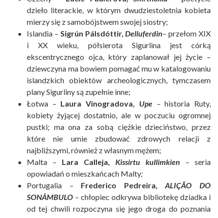
dzieło literackie, w którym dwudziestoletnia kobieta
mierzy się z samobójstwem swojej siostry;
Islandia –
Sigrún Pálsdóttir,
Delluferdin
– przełom XIX
i XX wieku, półsierota Sigurlina jest córką
ekscentrycznego ojca, który zaplanował jej życie –
dziewczyna ma bowiem pomagać mu w katalogowaniu
islandzkich obiektów archeologicznych, tymczasem
plany Sigurliny są zupełnie inne;
Łotwa –
Laura Vinogradova,
Upe
–
historia Ruty,
kobiety żyjącej dostatnio, ale w poczuciu ogromnej
pustki; ma ona za sobą ciężkie dzieciństwo, przez
które nie umie zbudować zdrowych relacji z
najbliższymi, również z własnym mężem;
Malta –
Lara Calleja,
Kissirtu kullimkien
–
seria
opowiadań o mieszkańcach Malty
;
Portugalia –
Frederico Pedreira,
ALIÇÃO DO
SONÂMBULO
–
chłopiec odkrywa bibliotekę dziadka i
od tej chwili rozpoczyna się jego droga do poznania