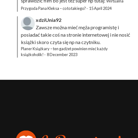
sprawdzić film bo jest też super np tutaj:
Wirtualna
Przygoda Pana Kleksa – co to takiego?
·
15 April 2024
xdziUnia92
Zawsze można mieć męża programistę i
posiadać takie coś na stronie internetowej i nie nosić
książki skoro czyta się np na czytniku.
Planer Książkary – ten gadżet powinien mieć każdy
książkoholik!
·
8 December 2023