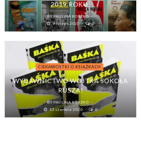
2019 ROKU!
BY
PAULINA ROSZKO
9 lutego 2020
0
CIEKAWOSTKI O KSIĄŻKACH
WYDAWNICTWO WOJTKA SOKOŁA
RUSZA!
BY
PAULINA ROSZKO
13 czerwca 2020
0