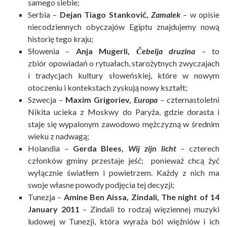
samego siebie;
Serbia –
Dejan Tiago Stanković,
Zamalek
–
w opisie
niecodziennych obyczajów Egiptu znajdujemy nową
historię tego kraju;
Słowenia –
Anja Mugerli,
Čebelja druzina
–
to
zbiór opowiadań o rytuałach, starożytnych zwyczajach
i tradycjach kultury słoweńskiej, które w nowym
otoczeniu i kontekstach zyskują nowy kształt;
Szwecja –
Maxim Grigoriev,
Europa
–
czternastoletni
Nikita ucieka z Moskwy do Paryża, gdzie dorasta i
staje się wypalonym zawodowo mężczyzną w średnim
wieku z nadwagą;
Holandia –
Gerda Blees,
Wij zijn licht
–
czterech
członków gminy przestaje jeść; ponieważ chcą żyć
wyłącznie światłem i powietrzem. Każdy z nich ma
swoje własne powody podjęcia tej decyzji;
Tunezja –
Amine Ben Aissa, Zindali, The night of 14
January 2011
– Zindali to rodzaj więziennej muzyki
ludowej w Tunezji, która wyraża ból więźniów i ich