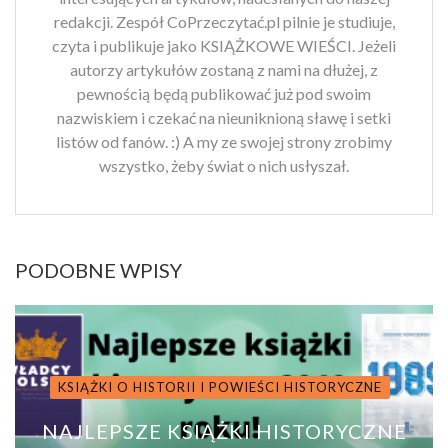
redakcji. Zespół CoPrzeczytać.pl pilnie je studiuje,
czyta i publikuje jako KSIĄŻKOWE WIEŚCI. Jeżeli
autorzy artykułów zostaną z nami na dłużej, z
pewnością będą publikować już pod swoim
nazwiskiem i czekać na nieuniknioną sławę i setki
listów od fanów. :) A my ze swojej strony zrobimy
wszystko, żeby świat o nich usłyszał.
PODOBNE WPISY
KSIĄŻKI O HISTORII I POWIEŚCI HISTORYCZNE
NAJLEPSZE KSIĄŻKI HISTORYCZNE