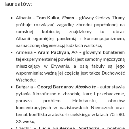
laureatów:
Albania –
Tom Kulka,
Flama
– główny śledczy Tirany
próbuje rozwiązać zagadkę zbrodni popełnionej na
romskiej kobiecie; znajdziemy tu obraz
Albanii ogarniętej pandemią i konsumpcjonizmem,
naznaczonej degeneracją ludzkich wartości;
Armenia –
Aram Pachyan,
P/F
–
głównym bohaterem
tej eksperymentalnej powieści jest samotny mężczyzną
mieszkający w Erywaniu, a osią fabuły są jego
wspomnienia; ważną jej częścią jest także Duchowość
Wschodu;
Bułgaria –
Georgi Bardarov,
Absolvo te
– autor stawia
pytania filozoficzne o zbrodnię, karę i przebaczenie,
porusza problem Holokaustu, obozów
koncentracyjnych w nazistowskich Niemczech oraz
temat konfliktu arabsko-izraelskiego w latach 70. i 80.
XX wieku;
Czechy –
Lucie Faulerová,
Smrtholka
– poetycie