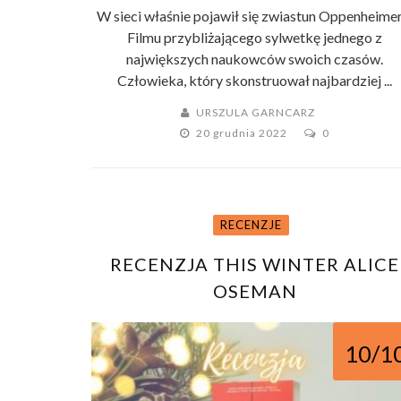
W sieci właśnie pojawił się zwiastun Oppenheimer
Filmu przybliżającego sylwetkę jednego z
największych naukowców swoich czasów.
Człowieka, który skonstruował najbardziej ...
URSZULA GARNCARZ
20 grudnia 2022
0
RECENZJE
RECENZJA THIS WINTER ALICE
OSEMAN
10/1