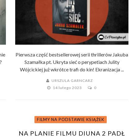
nie
Pierwsza część bestsellerowej serii thrillerów Jakuba
?
Szamałka pt. Ukryta sieć o perypetiach Julity
Wójcickiej już wkrótce trafi do kin! Ekranizacja ...
URSZULA GARNCARZ
14 lutego 2023
0
FILMY NA PODSTAWIE KSIĄŻEK
NA PLANIE FILMU DIUNA 2 PADŁ