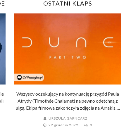
OE
OSTATNI KLAPS
ie
Wszyscy oczekujący na kontynuację przygód Paula
li
Atrydy (Timothée Chalamet) na pewno odetchną z
ulgą. Ekipa filmowa zakończyła zdjęcia na Arrakis. ...
URSZULA GARNCARZ
22 grudnia 2022
0