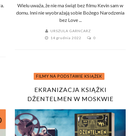
a.
Wielu uważa, że nie ma świąt bez filmu Kevin sam w
domu. Inni nie wyobrażają sobie Bożego Narodzenia
bez Love ...
URSZULA GARNCARZ
14 grudnia 2022
0
FILMY NA PODSTAWIE KSIĄŻEK
EKRANIZACJA KSIĄŻKI
DŻENTELMEN W MOSKWIE
AMORA TOWLESA
0