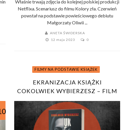
min
Właśnie trwają zdjęcia do kolejnej polskiej produkcji
Netflixa. Scenariusz do filmu Kolory zła. Czerwień
powstał na podstawie powieściowego debiutu
Małgorzaty Oliwii ...
ANETA ŚWIDERSKA
12 maja 2023
0
FILMY NA PODSTAWIE KSIĄŻEK
EKRANIZACJA KSIĄŻKI
COKOLWIEK WYBIERZESZ – FILM
UKRYTA SIEĆ W KINACH JUŻ W
MARCU!
10