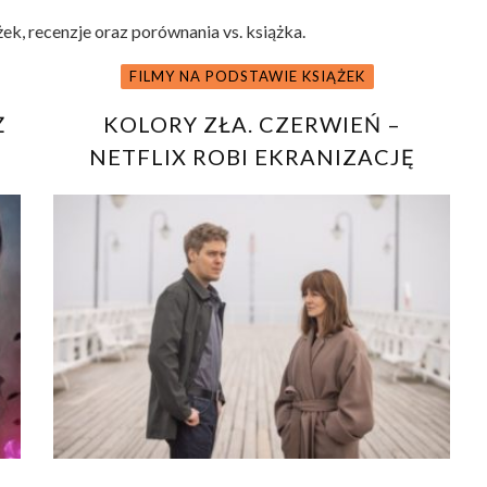
żek, recenzje oraz porównania vs. książka.
FILMY NA PODSTAWIE KSIĄŻEK
Ż
KOLORY ZŁA. CZERWIEŃ –
NETFLIX ROBI EKRANIZACJĘ