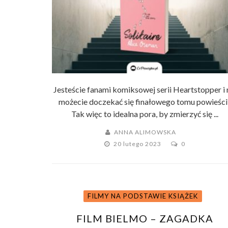
Jesteście fanami komiksowej serii Heartstopper i 
możecie doczekać się finałowego tomu powieści
Tak więc to idealna pora, by zmierzyć się ...
ANNA ALIMOWSKA
20 lutego 2023
0
FILMY NA PODSTAWIE KSIĄŻEK
FILM BIELMO – ZAGADKA