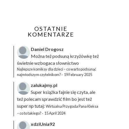
OSTATNIE
KOMENTARZE
Daniel Drogosz
Można też podsuną
krzyżówkę
też
świetnie wzbogaca słownictwo
Najlepsze komiksy dla dzieci – co warto podsunąć
najmłodszym czytelnikom?
·
19 February 2025
zalukajmy.pl
Super książka fajnie się czyta, ale
też polecam sprawdzić film bo jest też
super np tutaj:
Wirtualna Przygoda Pana Kleksa
– co to takiego?
·
15 April 2024
xdziUnia92