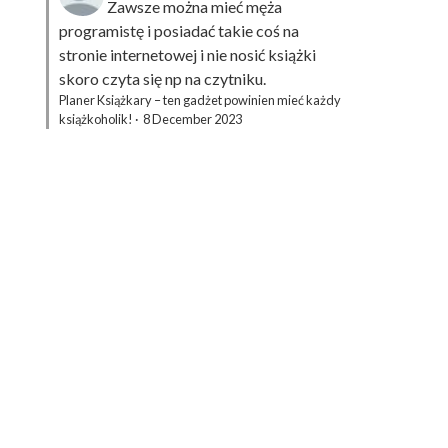
Zawsze można mieć męża
programistę i posiadać takie coś na
stronie internetowej i nie nosić książki
skoro czyta się np na czytniku.
Planer Książkary – ten gadżet powinien mieć każdy
książkoholik!
·
8 December 2023