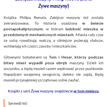
Żywe maszyny
)
Książka Philipa Reeve’a,
Zabójcze maszyny
też została
zekranizowana. To historia osadzona
w świecie
postapokaliptycznym
, w którym
ludzkość mieszka w
przedziwnych mechanicznych miastach
. Miasta cały czas
ze sobą rywalizują: walczą, a silniejsze pożerają słabsze,
wchłaniają ich części, zasoby i mieszkańców.
Głównymi bohaterami są
Tom i Heser, którzy podczas
bitwy miast wypadli poza obręb
maszyny. Dzieli ich
wszystko, a będą musieli razem wędrować przez pustkowie.
Napędzani wzajemną wrogością, daleko nie zajdą. Będą
musieli przynajmniej szczątkowo sobie zaufać.
Książki z serii
Żywe maszyny
znajdziecie
w tym miejscu
.
Sprawdź też: