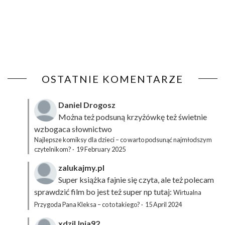
OSTATNIE KOMENTARZE
Daniel Drogosz
Można też podsuną
krzyżówkę
też świetnie
wzbogaca słownictwo
Najlepsze komiksy dla dzieci – co warto podsunąć najmłodszym
czytelnikom?
·
19 February 2025
zalukajmy.pl
Super książka fajnie się czyta, ale też polecam
sprawdzić film bo jest też super np tutaj:
Wirtualna
Przygoda Pana Kleksa – co to takiego?
·
15 April 2024
xdziUnia92