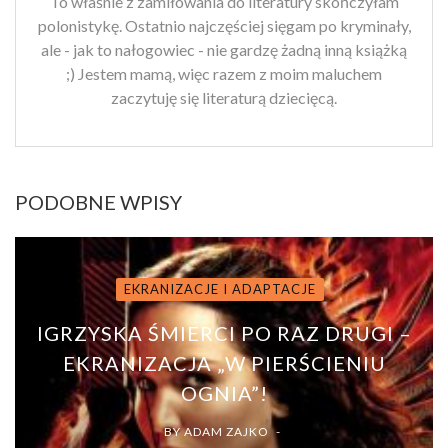
To właśnie z zamiłowania do literatury skończyłam
polonistykę. Ostatnio najczęściej sięgam po kryminały,
ale - jak to nałogowiec - nie gardzę żadną inną książką
;) Jestem mamą, więc razem z moim maluchem
zaczytuję się literaturą dziecięcą.
PODOBNE WPISY
EKRANIZACJE I ADAPTACJE
IGRZYSKA ŚMIERCI PO RAZ DRUGI –
EKRANIZACJA „W PIERŚCIENIU
OGNIA”!
BY
ADAM ZAJKO