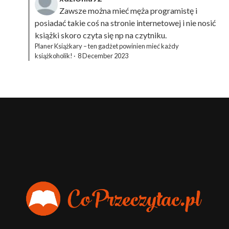
Zawsze można mieć męża programistę i
posiadać takie coś na stronie internetowej i nie nosić
książki skoro czyta się np na czytniku.
Planer Książkary – ten gadżet powinien mieć każdy
książkoholik!
·
8 December 2023