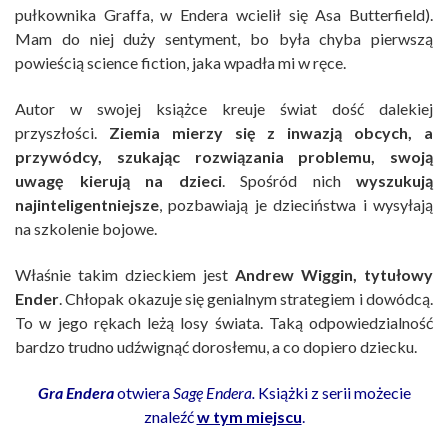
pułkownika Graffa, w Endera wcielił się Asa Butterfield).
Mam do niej duży sentyment, bo była chyba pierwszą
powieścią science fiction, jaka wpadła mi w ręce.
Autor w swojej książce kreuje świat dość dalekiej
przyszłości.
Ziemia mierzy się z inwazją obcych, a
przywódcy, szukając rozwiązania problemu, swoją
uwagę kierują na dzieci
. Spośród nich
wyszukują
najinteligentniejsze
, pozbawiają je dzieciństwa i wysyłają
na szkolenie bojowe.
Właśnie takim dzieckiem jest
Andrew Wiggin, tytułowy
Ender
. Chłopak okazuje się genialnym strategiem i dowódcą.
To w jego rękach leżą losy świata. Taką odpowiedzialność
bardzo trudno udźwignąć dorosłemu, a co dopiero dziecku.
Gra Endera
otwiera
Sagę Endera.
Książki z serii możecie
znaleźć
w tym miejscu
.