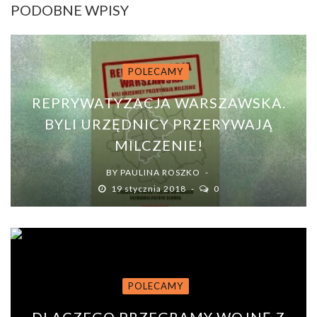
PODOBNE WPISY
POLECAMY
REPRYWATYZACJA WARSZAWSKA.
BYLI URZĘDNICY PRZERYWAJĄ
MILCZENIE!
BY
PAULINA ROSZKO
19 stycznia 2018
0
POLECAMY
DLACZEGO PRZEGRAMY WOJNĘ Z