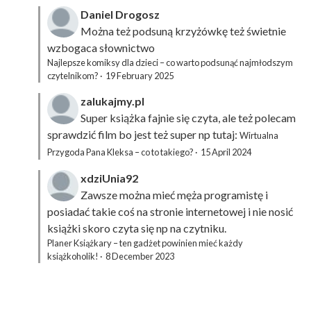
Daniel Drogosz
Można też podsuną
krzyżówkę
też świetnie
wzbogaca słownictwo
Najlepsze komiksy dla dzieci – co warto podsunąć najmłodszym
czytelnikom?
·
19 February 2025
zalukajmy.pl
Super książka fajnie się czyta, ale też polecam
sprawdzić film bo jest też super np tutaj:
Wirtualna
Przygoda Pana Kleksa – co to takiego?
·
15 April 2024
xdziUnia92
Zawsze można mieć męża programistę i
posiadać takie coś na stronie internetowej i nie nosić
książki skoro czyta się np na czytniku.
Planer Książkary – ten gadżet powinien mieć każdy
książkoholik!
·
8 December 2023