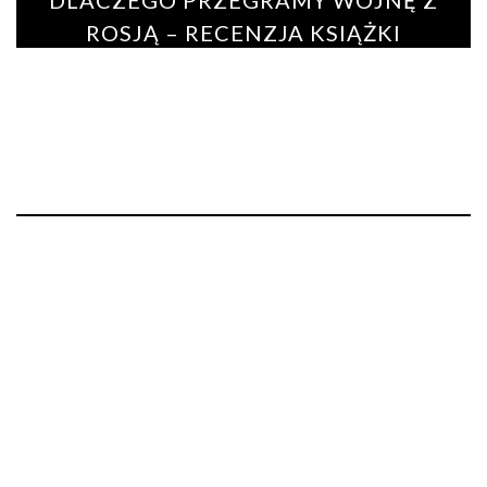
ROSJĄ – RECENZJA KSIĄŻKI
BY
MALWINA PIETREWICZ
19 grudnia 2018
0