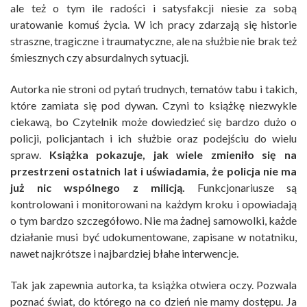
ale też o tym ile radości i satysfakcji niesie za sobą
uratowanie komuś życia. W ich pracy zdarzają się historie
straszne, tragiczne i traumatyczne, ale na służbie nie brak też
śmiesznych czy absurdalnych sytuacji.
Autorka nie stroni od pytań trudnych, tematów tabu i takich,
które zamiata się pod dywan. Czyni to książkę niezwykle
ciekawą, bo Czytelnik może dowiedzieć się bardzo dużo o
policji, policjantach i ich służbie oraz podejściu do wielu
spraw.
Książka pokazuje, jak wiele zmieniło się na
przestrzeni ostatnich lat i uświadamia, że policja nie ma
już nic wspólnego z milicją.
Funkcjonariusze są
kontrolowani i monitorowani na każdym kroku i opowiadają
o tym bardzo szczegółowo. Nie ma żadnej samowolki, każde
działanie musi być udokumentowane, zapisane w notatniku,
nawet najkrótsze i najbardziej błahe interwencje.
Tak jak zapewnia autorka, ta książka otwiera oczy. Pozwala
poznać świat, do którego na co dzień nie mamy dostępu. Ja