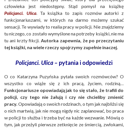
człowieka jest niedostępny. Stąd pomysł na książkę
Policjanci. Ulica
. Ta książka to zapis rozmów autorki z
funkcjonariuszami, w których na darmo możemy szukać
sensacji. Te wywiady to realia pracy w policji. Nie znajdziemy
tu niczego, co zostało wymyślone na potrzeby książki, nie ma
tu ani krzty fikcji.
Autorka zapewnia, że po przeczytaniu
tej książki, na wiele rzeczy spojrzymy zupełnie inaczej.
Policjanci. Ulica
– pytania i odpowiedzi
O co Katarzyna Puzyńska pytała swoich rozmówców? O
wszystko co wiąże się z ich pracą, życiem, rodziną…
Funkcjonariusze opowiadają jak to się stało, że trafili do
policji, czy tego nie żałują i czy nie chcieliby zmienić
pracy.
Opowiadają o swoich rodzinach, o tym jak najbliżsi się
o nich martwią, jak nie mogą nigdy nic zaplanować, bo praca
w policji to służba i trzeba być na każde wezwanie. Mówią o
tym, jak przeżyli pierwsze zetknięcie ze śmiercią, zwłokami,