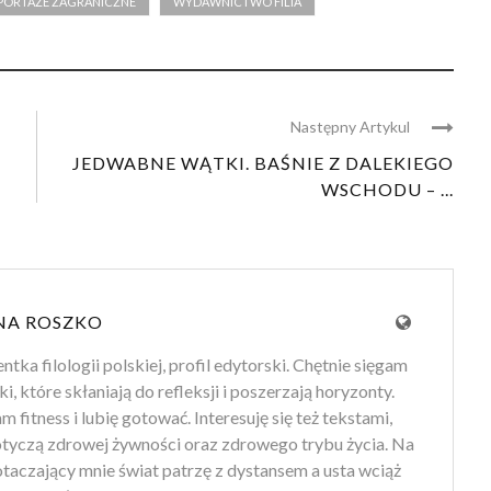
PORTAŻE ZAGRANICZNE
WYDAWNICTWO FILIA
Następny Artykul
JEDWABNE WĄTKI. BAŚNIE Z DALEKIEGO
WSCHODU – ...
NA ROSZKO
tka filologii polskiej, profil edytorski. Chętnie sięgam
ki, które skłaniają do refleksji i poszerzają horyzonty.
 fitness i lubię gotować. Interesuję się też tekstami,
otyczą zdrowej żywności oraz zdrowego trybu życia. Na
 otaczający mnie świat patrzę z dystansem a usta wciąż