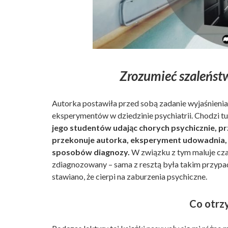
Zrozumieć szaleńst
Autorka postawiła przed sobą zadanie wyjaśnienia 
eksperymentów w dziedzinie psychiatrii. Chodzi 
jego studentów udając chorych psychicznie, prz
przekonuje autorka, eksperyment udowadnia,
sposobów diagnozy.
W związku z tym maluje czarn
zdiagnozowany – sama z resztą była takim przypa
stawiano, że cierpi na zaburzenia psychiczne.
Co otrz