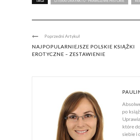
TAGI
LITERATURA FAKTU - PRAWDZIWE HISTORIE
RE
Poprzedni Artykuł
NAJPOPULARNIEJSZE POLSKIE KSIĄŻKI
EROTYCZNE – ZESTAWIENIE
PAULI
Absolwen
po książ
Uprawiam
które d
siebie i