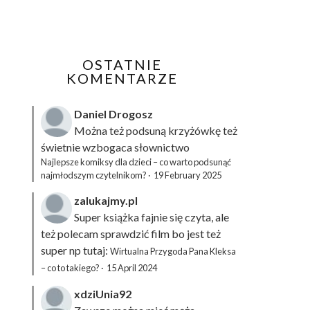
OSTATNIE
KOMENTARZE
Daniel Drogosz
Można też podsuną
krzyżówkę
też
świetnie wzbogaca słownictwo
Najlepsze komiksy dla dzieci – co warto podsunąć
najmłodszym czytelnikom?
·
19 February 2025
zalukajmy.pl
Super książka fajnie się czyta, ale
też polecam sprawdzić film bo jest też
super np tutaj:
Wirtualna Przygoda Pana Kleksa
– co to takiego?
·
15 April 2024
xdziUnia92