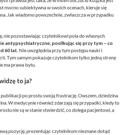
yśli i prawda jest taka, że w moim odczuciu książka jest
jest mocno subiektywna w swoich ocenach, kieruje się
ana. Jak wiadomo powszechnie, zwłaszcza w przypadku
ę, nie pozostawiając czytelnikowi pola do własnych
ie antypsychiatryczne, posiłkując się przy tym – co
 60 lat.
Nie uwzględnia przy tym postępu nauki i
trii. Tym samym pokazuje czytelnikom tylko jedną stronę
 nie ma prawa bytu.
widzę to ja?
publikacji po prostu swoją frustrację. Owszem, dziedzina
dzina. W medycynie również zdarzają się przypadki, kiedy to
ostu nie są w stanie stwierdzić, co dolega pacjentowi, a
awą pozycję, prezentując czytelnikom nieznane dotąd