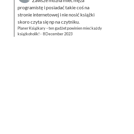
Zawsze można mieć męża
programistę i posiadać takie coś na
stronie internetowej i nie nosić książki
skoro czyta się np na czytniku.
Planer Książkary – ten gadżet powinien mieć każdy
książkoholik!
·
8 December 2023