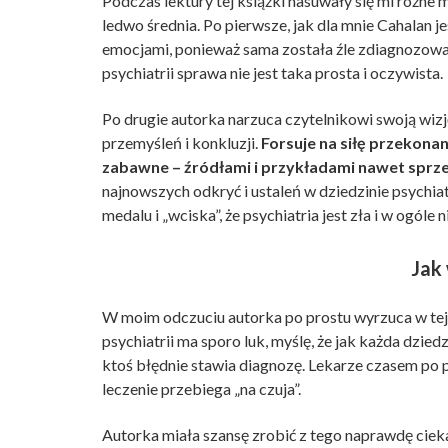
Podczas lektury tej książki nasuwały się mi różne m
ledwo średnia. Po pierwsze, jak dla mnie Cahalan 
emocjami, ponieważ sama została źle zdiagnozow
psychiatrii sprawa nie jest taka prosta i oczywista.
Po drugie autorka narzuca czytelnikowi swoją wizj
przemyśleń i konkluzji.
Forsuje na siłę przekonan
zabawne – źródłami i przykładami nawet sprzed
najnowszych odkryć i ustaleń w dziedzinie psychia
medalu i „wciska”, że psychiatria jest zła i w ogóle
Jak 
W moim odczuciu autorka po prostu wyrzuca w tej 
psychiatrii ma sporo luk, myślę, że jak każda dzie
ktoś błędnie stawia diagnozę. Lekarze czasem po pr
leczenie przebiega „na czuja”.
Autorka miała szansę zrobić z tego naprawdę ciek