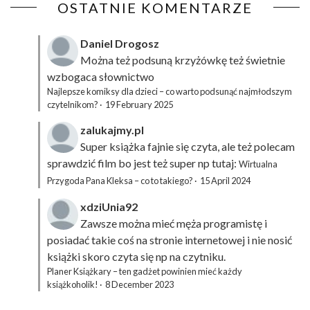
OSTATNIE KOMENTARZE
Daniel Drogosz
Można też podsuną
krzyżówkę
też świetnie
wzbogaca słownictwo
Najlepsze komiksy dla dzieci – co warto podsunąć najmłodszym
czytelnikom?
·
19 February 2025
zalukajmy.pl
Super książka fajnie się czyta, ale też polecam
sprawdzić film bo jest też super np tutaj:
Wirtualna
Przygoda Pana Kleksa – co to takiego?
·
15 April 2024
xdziUnia92
Zawsze można mieć męża programistę i
posiadać takie coś na stronie internetowej i nie nosić
książki skoro czyta się np na czytniku.
Planer Książkary – ten gadżet powinien mieć każdy
książkoholik!
·
8 December 2023