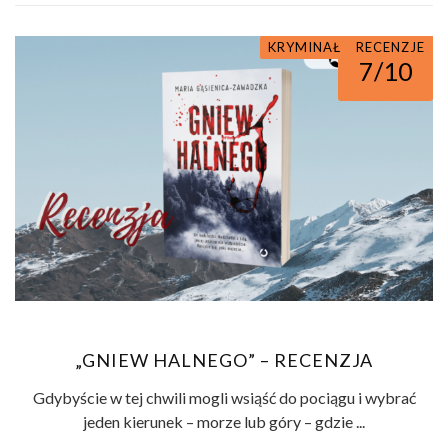
KRYMINAŁ I SENSACJA
KRYMINAŁ
RECENZJE
7/10
„GNIEW HALNEGO” – RECENZJA
Gdybyście w tej chwili mogli wsiąść do pociągu i wybrać
jeden kierunek – morze lub góry – gdzie ...