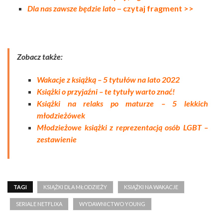
Dla nas zawsze będzie lato
– czytaj fragment >>
Zobacz także:
Wakacje z książką – 5 tytułów na lato 2022
Książki o przyjaźni – te tytuły warto znać!
Książki na relaks po maturze – 5 lekkich
młodzieżówek
Młodzieżowe książki z reprezentacją osób LGBT –
zestawienie
TAGI
KSIĄŻKI DLA MŁODZIEŻY
KSIĄŻKI NA WAKACJE
SERIALE NETFLIXA
WYDAWNICTWO YOUNG