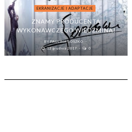
EKRANIZACJE I ADAPTACJE
ZNAMY PRODUCENTA
WYKONAWCZEGO WIEDŹMINA!
BY
PAULINA ROSZKO
12 grudnia 2017
0