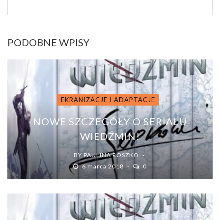
PODOBNE WPISY
EKRANIZACJE I ADAPTACJE
NOWE SZCZEGÓŁY O SERIALU
WIEDŹMIN!
BY
PAULINA ROSZKO
6 marca 2018
0