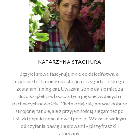
KATARZYNA STACHURA
Język i słowa fascynują mnie od dzieciństwa, a
czytanie to dla mnie nieustająca przygoda – dlatego
zostałam filologiem. Uważam, że nie da się mieć za
dużo książek, zwłaszcza tych pięknie wydanych i
pachnących nowością. Chętnie daję się porwać dobrze
skrojonej fabule, ale z przyjemnością sięgam też po
książki popularnonaukowe i poezję. W czasie wolnym
od czytania bawię się słowami – piszę fraszki i
aforyzmy.