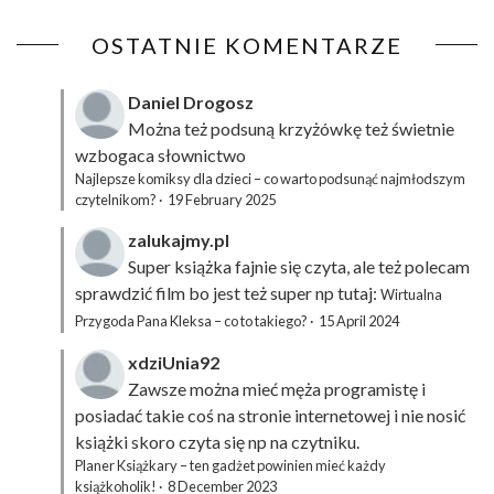
OSTATNIE KOMENTARZE
Daniel Drogosz
Można też podsuną
krzyżówkę
też świetnie
wzbogaca słownictwo
Najlepsze komiksy dla dzieci – co warto podsunąć najmłodszym
czytelnikom?
·
19 February 2025
zalukajmy.pl
Super książka fajnie się czyta, ale też polecam
sprawdzić film bo jest też super np tutaj:
Wirtualna
Przygoda Pana Kleksa – co to takiego?
·
15 April 2024
xdziUnia92
Zawsze można mieć męża programistę i
posiadać takie coś na stronie internetowej i nie nosić
książki skoro czyta się np na czytniku.
Planer Książkary – ten gadżet powinien mieć każdy
książkoholik!
·
8 December 2023