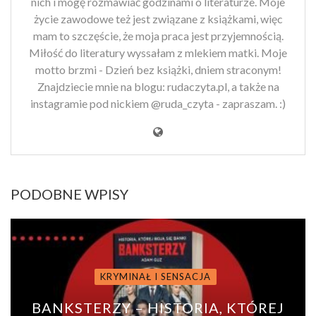
nich i mogę rozmawiać godzinami o literaturze. Moje
życie zawodowe też jest związane z książkami, więc
mam to szczęście, że moja praca jest przyjemnością.
Miłość do literatury wyssałam z mlekiem matki. Moje
motto brzmi - Dzień bez książki, dniem straconym!
Znajdziecie mnie na blogu: rudaczyta.pl, a także na
instagramie pod nickiem @ruda_czyta - zapraszam. :)
PODOBNE WPISY
KRYMINAŁ I SENSACJA
BANKSTERZY – HISTORIA, KTÓREJ