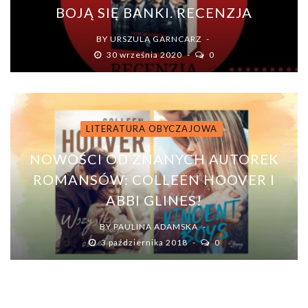
BOJĄ SIĘ BANKI. RECENZJA
BY
URSZULA GARNCARZ
30 września 2020
0
LITERATURA OBYCZAJOWA
NOWOŚCI OD ZNANYCH AUTOREK
ROMANSÓW: COLLEEN HOOVER I
ABBI GLINES!
BY
PAULINA ADAMSKA
3 października 2018
0