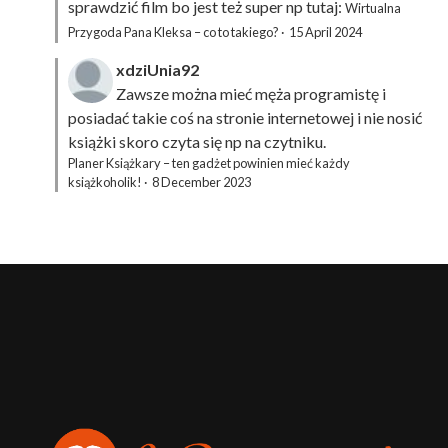
sprawdzić film bo jest też super np tutaj:
Wirtualna
Przygoda Pana Kleksa – co to takiego?
·
15 April 2024
xdziUnia92
Zawsze można mieć męża programistę i
posiadać takie coś na stronie internetowej i nie nosić
książki skoro czyta się np na czytniku.
Planer Książkary – ten gadżet powinien mieć każdy
książkoholik!
·
8 December 2023