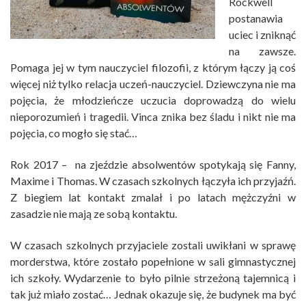
Rockwell
postanawia
uciec i zniknąć
na zawsze.
Pomaga jej w tym nauczyciel filozofii, z którym łączy ją coś
więcej niż tylko relacja uczeń-nauczyciel. Dziewczyna nie ma
pojęcia, że młodzieńcze uczucia doprowadzą do wielu
nieporozumień i tragedii. Vinca znika bez śladu i nikt nie ma
pojęcia, co mogło się stać…
Rok 2017 – na zjeździe absolwentów spotykają się Fanny,
Maxime i Thomas. W czasach szkolnych łączyła ich przyjaźń.
Z biegiem lat kontakt zmalał i po latach mężczyźni w
zasadzie nie mają ze sobą kontaktu.
W czasach szkolnych przyjaciele zostali uwikłani w sprawę
morderstwa, które zostało popełnione w sali gimnastycznej
ich szkoły. Wydarzenie to było pilnie strzeżoną tajemnicą i
tak już miało zostać… Jednak okazuje się, że budynek ma być