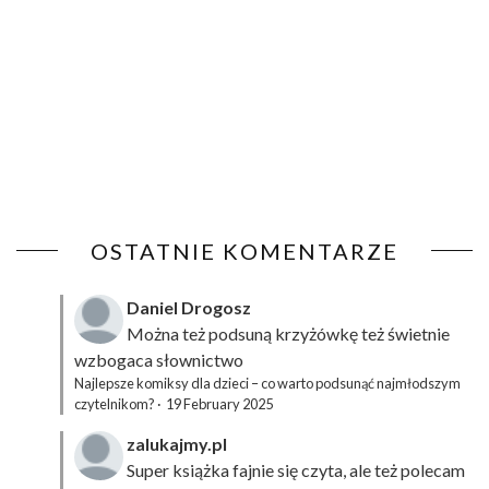
OSTATNIE KOMENTARZE
Daniel Drogosz
Można też podsuną
krzyżówkę
też świetnie
wzbogaca słownictwo
Najlepsze komiksy dla dzieci – co warto podsunąć najmłodszym
czytelnikom?
·
19 February 2025
zalukajmy.pl
Super książka fajnie się czyta, ale też polecam