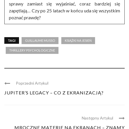
sprawy zamiast się wyjaśniać, coraz bardziej się
zapętlają… Czy po 25 latach w końcu uda się wszystkim
poznać prawdę?
TAGI
GUILLAUME MUSSO
KSIĄŻKI NA JESIEŃ
THRILLERY PSYCHOLOGICZNE
Poprzedni Artykuł
JUPITER’S LEGACY – CO Z EKRANIZACJĄ?
Następny Artykul
MROCZNE MATERIE NA EKRANACH – ZNAMY