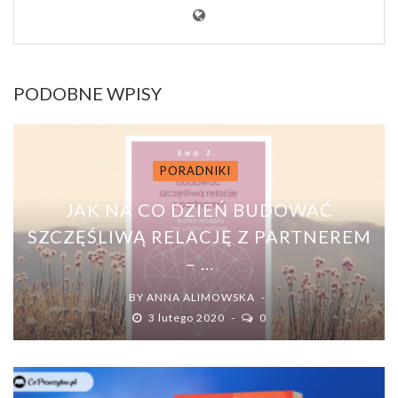
PODOBNE WPISY
PORADNIKI
JAK NA CO DZIEŃ BUDOWAĆ
SZCZĘŚLIWĄ RELACJĘ Z PARTNEREM
– ...
BY
ANNA ALIMOWSKA
3 lutego 2020
0