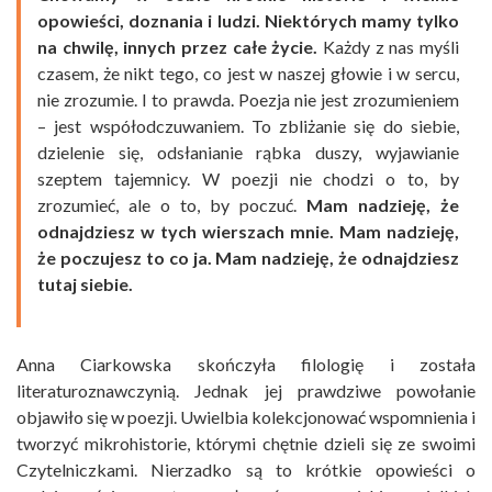
opowieści, doznania i ludzi. Niektórych mamy tylko
na chwilę, innych przez całe życie.
Każdy z nas myśli
czasem, że nikt tego, co jest w naszej głowie i w sercu,
nie zrozumie. I to prawda. Poezja nie jest zrozumieniem
– jest współodczuwaniem. To zbliżanie się do siebie,
dzielenie się, odsłanianie rąbka duszy, wyjawianie
szeptem tajemnicy. W poezji nie chodzi o to, by
zrozumieć, ale o to, by poczuć.
Mam nadzieję, że
odnajdziesz w tych wierszach mnie. Mam nadzieję,
że poczujesz to co ja. Mam nadzieję, że odnajdziesz
tutaj siebie.
Anna Ciarkowska skończyła filologię i została
literaturoznawczynią. Jednak jej prawdziwe powołanie
objawiło się w poezji. Uwielbia kolekcjonować wspomnienia i
tworzyć mikrohistorie, którymi chętnie dzieli się ze swoimi
Czytelniczkami. Nierzadko są to krótkie opowieści o