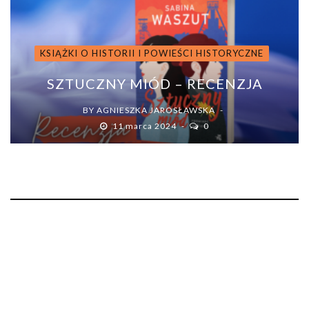
KSIĄŻKI O HISTORII I POWIEŚCI HISTORYCZNE
SZTUCZNY MIÓD – RECENZJA
BY
AGNIESZKA JAROSŁAWSKA
11 marca 2024
0