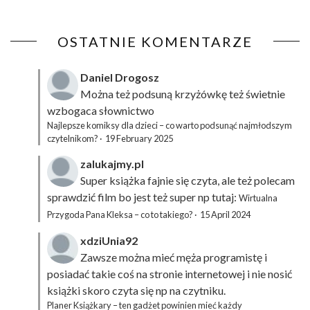
OSTATNIE KOMENTARZE
Daniel Drogosz
Można też podsuną
krzyżówkę
też świetnie
wzbogaca słownictwo
Najlepsze komiksy dla dzieci – co warto podsunąć najmłodszym
czytelnikom?
·
19 February 2025
zalukajmy.pl
Super książka fajnie się czyta, ale też polecam
sprawdzić film bo jest też super np tutaj:
Wirtualna
Przygoda Pana Kleksa – co to takiego?
·
15 April 2024
xdziUnia92
Zawsze można mieć męża programistę i
posiadać takie coś na stronie internetowej i nie nosić
książki skoro czyta się np na czytniku.
Planer Książkary – ten gadżet powinien mieć każdy