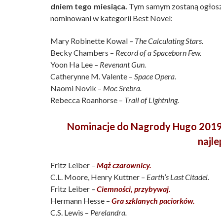
dniem tego miesiąca.
Tym samym zostaną ogłosze
nominowani w kategorii Best Novel:
Mary Robinette Kowal –
The Calculating Stars.
Becky Chambers –
Record of a Spaceborn Few.
Yoon Ha Lee –
Revenant Gun.
Catherynne M. Valente –
Space Opera.
Naomi Novik –
Moc Srebra.
Rebecca Roanhorse –
Trail of Lightning.
Nominacje do Nagrody Hugo 2019 
najl
Fritz Leiber –
Mąż czarownicy.
C.L. Moore, Henry Kuttner –
Earth’s Last Citadel.
Fritz Leiber –
Ciemności, przybywaj.
Hermann Hesse –
Gra szklanych paciorków.
C.S. Lewis –
Perelandra.