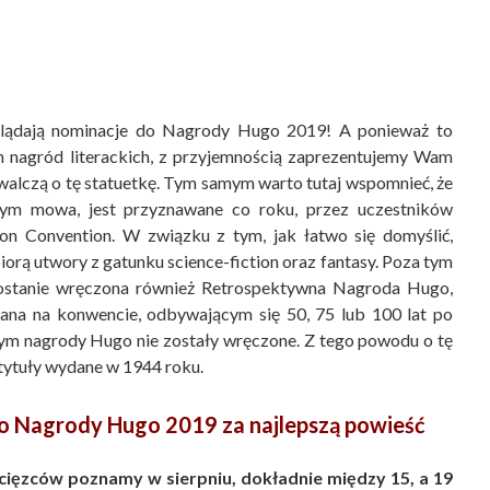
glądają nominacje do Nagrody Hugo 2019! A ponieważ to
h nagród literackich, z przyjemnością zaprezentujemy Wam
owalczą o tę statuetkę. Tym samym warto tutaj wspomnieć, że
rym mowa, jest przyznawane co roku, przez uczestników
ion Convention. W związku z tym, jak łatwo się domyślić,
iorą utwory z gatunku science-fiction oraz fantasy. Poza tym
zostanie wręczona również Retrospektywna Nagroda Hugo,
wana na konwencie, odbywającym się 50, 75 lub 100 lat po
ym nagrody Hugo nie zostały wręczone. Z tego powodu o tę
tytuły wydane w 1944 roku.
o Nagrody Hugo 2019 za najlepszą powieść
ięzców poznamy w sierpniu, dokładnie między 15, a 19