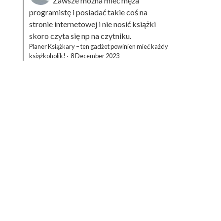
Zawsze można mieć męża
programistę i posiadać takie coś na
stronie internetowej i nie nosić książki
skoro czyta się np na czytniku.
Planer Książkary – ten gadżet powinien mieć każdy
książkoholik!
·
8 December 2023