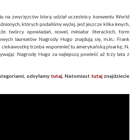
niu na zwycięzców biorą udział uczestnicy konwentu World
nionych, których podaliśmy wyżej, jest jeszcze kilka innych,
że twórcy opowiadań, nowel, miniatur literackich, form
wych laureatów Nagrody Hugo znajdują się, m.in.: Frank
ko ciekawostkę trzeba wspomnieć tu amerykańską pisarkę, N.
obywając Nagrodę Hugo za najlepszą powieść aż trzy lata z
ategoriami, odsyłamy
tutaj
.
Natomiast
tutaj
znajdziecie