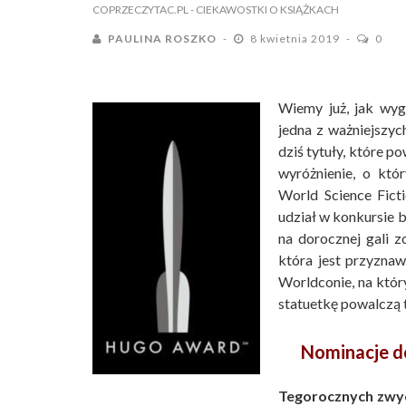
COPRZECZYTAC.PL
- CIEKAWOSTKI O KSIĄŻKACH
PAULINA ROSZKO
8 kwietnia 2019
0
Wiemy już, jak wy
jedna z ważniejszyc
dziś tytuły, które p
wyróżnienie, o któ
World Science Fict
udział w konkursie b
na dorocznej gali 
która jest przyzna
Worldconie, na któr
statuetkę powalczą 
Nominacje d
Tegorocznych zwyc