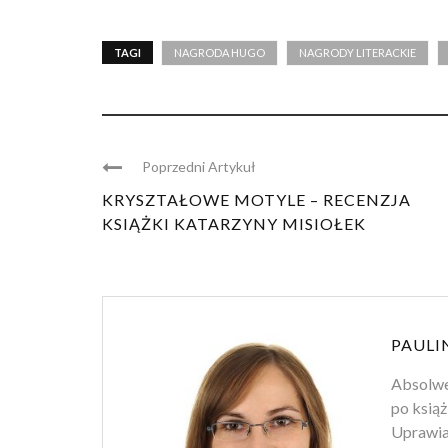
TAGI
NAGRODA HUGO
NAGRODY LITERACKIE
Poprzedni Artykuł
KRYSZTAŁOWE MOTYLE – RECENZJA
KSIĄŻKI KATARZYNY MISIOŁEK
PAULI
Absolwen
po książ
Uprawiam