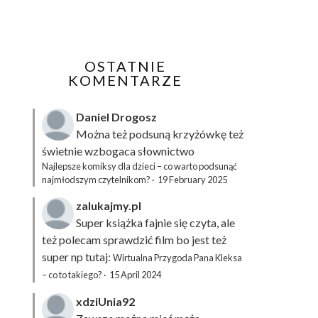
OSTATNIE
KOMENTARZE
Daniel Drogosz
Można też podsuną
krzyżówkę
też
świetnie wzbogaca słownictwo
Najlepsze komiksy dla dzieci – co warto podsunąć
najmłodszym czytelnikom?
·
19 February 2025
zalukajmy.pl
Super książka fajnie się czyta, ale
też polecam sprawdzić film bo jest też
super np tutaj:
Wirtualna Przygoda Pana Kleksa
– co to takiego?
·
15 April 2024
xdziUnia92