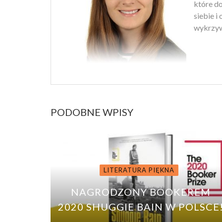
które d
siebie i
wykrzyw
PODOBNE WPISY
LITERATURA PIĘKNA
NAGRODZONY BOOKEREM
2020 SHUGGIE BAIN W POLSCE