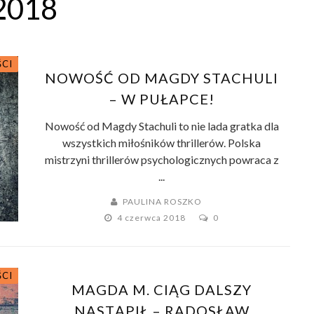
2018
ŚCI
NOWOŚĆ OD MAGDY STACHULI
– W PUŁAPCE!
Nowość od Magdy Stachuli to nie lada gratka dla
wszystkich miłośników thrillerów. Polska
mistrzyni thrillerów psychologicznych powraca z
...
PAULINA ROSZKO
4 czerwca 2018
0
ŚCI
MAGDA M. CIĄG DALSZY
NASTĄPIŁ – RADOSŁAW