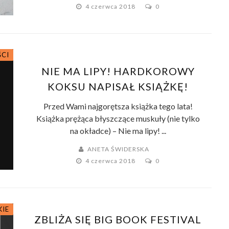
4 czerwca 2018
0
ŚCI
MY
NIE MA LIPY! HARDKOROWY
KOKSU NAPISAŁ KSIĄŻKĘ!
Przed Wami najgorętsza książka tego lata!
Książka prężąca błyszczące muskuły (nie tylko
na okładce) – Nie ma lipy! ...
ANETA ŚWIDERSKA
4 czerwca 2018
0
KIE
ZBLIŻA SIĘ BIG BOOK FESTIVAL