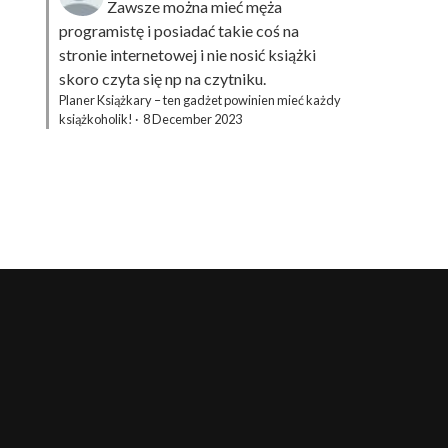
Zawsze można mieć męża
programistę i posiadać takie coś na
stronie internetowej i nie nosić książki
skoro czyta się np na czytniku.
Planer Książkary – ten gadżet powinien mieć każdy
książkoholik!
·
8 December 2023