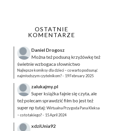
OSTATNIE
KOMENTARZE
Daniel Drogosz
Można też podsuną
krzyżówkę
też
świetnie wzbogaca słownictwo
Najlepsze komiksy dla dzieci – co warto podsunąć
najmłodszym czytelnikom?
·
19 February 2025
zalukajmy.pl
Super książka fajnie się czyta, ale
też polecam sprawdzić film bo jest też
super np tutaj:
Wirtualna Przygoda Pana Kleksa
– co to takiego?
·
15 April 2024
xdziUnia92