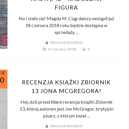
FIGURA
No i stało się! Magda M. Ciąg dalszy nastąpił już
18 czerwca 2018 roku będzie dostępna w
sprzedaży. ...
PAULINA ROSZKO
4 czerwca 2018
0
ZJE
10
RECENZJA KSIĄŻKI ZBIORNIK
13 JONA MCGREGORA!
Hej, dziś przed Wami recenzja książki Zbiornik
13, której autorem jest Jon McGregor, brytyjski
pisarz, z którym świat ...
PAULINA ROSZKO