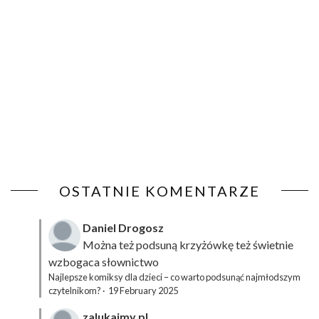
OSTATNIE KOMENTARZE
Daniel Drogosz
Można też podsuną
krzyżówkę
też świetnie
wzbogaca słownictwo
Najlepsze komiksy dla dzieci – co warto podsunąć najmłodszym
czytelnikom?
·
19 February 2025
zalukajmy.pl