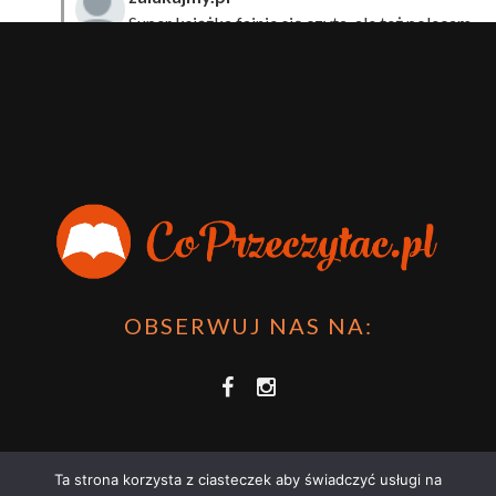
Super książka fajnie się czyta, ale też polecam
sprawdzić film bo jest też super np tutaj:
Wirtualna
Przygoda Pana Kleksa – co to takiego?
·
15 April 2024
xdziUnia92
Zawsze można mieć męża programistę i
posiadać takie coś na stronie internetowej i nie nosić
książki skoro czyta się np na czytniku.
Planer Książkary – ten gadżet powinien mieć każdy
książkoholik!
·
8 December 2023
OBSERWUJ NAS NA:
Ta strona korzysta z ciasteczek aby świadczyć usługi na