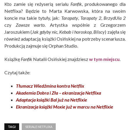
Kto zamie się reżyserią serialu
Fanfik
, produkowanego dla
Netflixa? Będzie to Marta Karwowska, która na swoim
koncie ma takie tytuły, jak:
Tarapaty
,
Tarapaty 2
,
BrzydUla 2
czy
Zawsze warto
. Artystka wspólnie z Grzegorzem
Jaroszukiem (
Jak gdyby nic, Kebab i horoskop, Bliscy
) zajęła się
również adaptacją książki Osińskiej na potrzeby scenariusza.
Produkcją zajmuje się Orphan Studio.
Książkę
Fanfik
Natalii Osińskiej znajdziesz
w tym miejscu
.
Czytaj także:
Tłumacz Wiedźmina kontra Netflix
Akademia Dobra i Zła – ekranizacja Netflixa
Adaptacja książki Bal już na Netflixie
Ekranizacja książki Moxie już w marcu na Netflixie
TAGI
SERIALE NETFLIXA