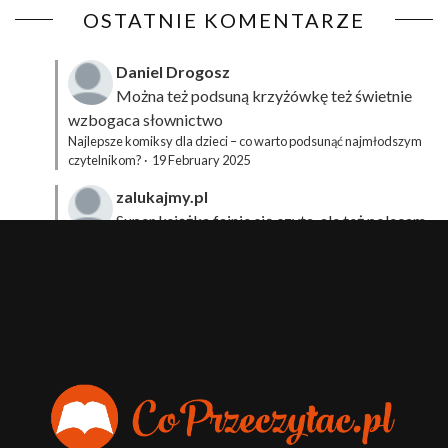
OSTATNIE KOMENTARZE
Daniel Drogosz
Można też podsuną
krzyżówkę
też świetnie
wzbogaca słownictwo
Najlepsze komiksy dla dzieci – co warto podsunąć najmłodszym
czytelnikom?
·
19 February 2025
zalukajmy.pl
Super książka fajnie się czyta, ale też polecam
sprawdzić film bo jest też super np tutaj:
Wirtualna
Przygoda Pana Kleksa – co to takiego?
·
15 April 2024
xdziUnia92
Zawsze można mieć męża programistę i
posiadać takie coś na stronie internetowej i nie nosić
książki skoro czyta się np na czytniku.
Planer Książkary – ten gadżet powinien mieć każdy
książkoholik!
·
8 December 2023