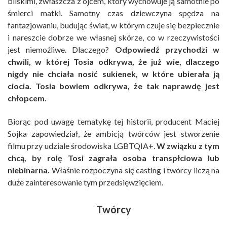
bliskimi, zwłaszcza z ojcem, który wychowuje ją samotnie po
śmierci matki. Samotny czas dziewczyna spędza na
fantazjowaniu, budując świat, w którym czuje się bezpiecznie
i nareszcie dobrze we własnej skórze, co w rzeczywistości
jest niemożliwe. Dlaczego?
Odpowiedź przychodzi w
chwili, w której Tosia odkrywa, że już wie, dlaczego
nigdy nie chciała nosić sukienek, w które ubierała ją
ciocia. Tosia bowiem odkrywa, że tak naprawdę jest
chłopcem.
Biorąc pod uwagę tematykę tej historii, producent Maciej
Sojka zapowiedział, że ambicją twórców jest stworzenie
filmu przy udziale środowiska LGBTQIA+.
W związku z tym
chcą, by rolę Tosi zagrała osoba transpłciowa lub
niebinarna.
Właśnie rozpoczyna się casting i twórcy liczą na
duże zainteresowanie tym przedsięwzięciem.
Twórcy