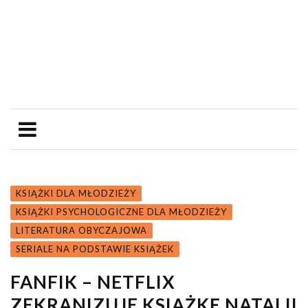
KSIĄŻKI DLA MŁODZIEŻY
KSIĄŻKI PSYCHOLOGICZNE DLA MŁODZIEŻY
LITERATURA OBYCZAJOWA
SERIALE NA PODSTAWIE KSIĄŻEK
FANFIK – NETFLIX
ZEKRANIZUJE KSIĄŻKĘ NATALII