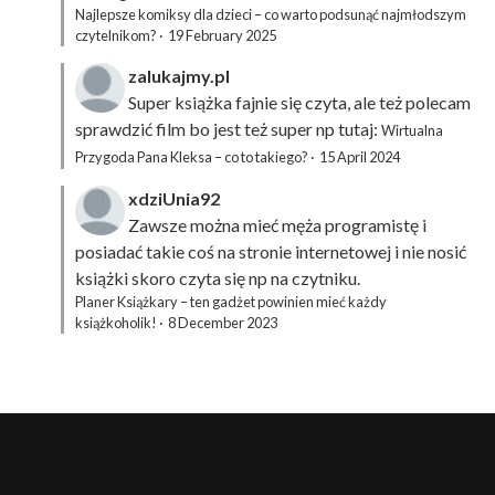
Najlepsze komiksy dla dzieci – co warto podsunąć najmłodszym
czytelnikom?
·
19 February 2025
zalukajmy.pl
Super książka fajnie się czyta, ale też polecam
sprawdzić film bo jest też super np tutaj:
Wirtualna
Przygoda Pana Kleksa – co to takiego?
·
15 April 2024
xdziUnia92
Zawsze można mieć męża programistę i
posiadać takie coś na stronie internetowej i nie nosić
książki skoro czyta się np na czytniku.
Planer Książkary – ten gadżet powinien mieć każdy
książkoholik!
·
8 December 2023