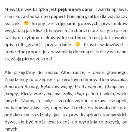
Niewątpliwie książka jest
pięknie wydana
. Twarda oprawa,
sznurkozakładka i ten papier! Nie lada gratka dla wąchaczy
książek.
Strony ze zdjęciami gotowych przysmaków
wyglądają jak klisze filmowe. Jeśli chodzi o przepisy, to przed
każdym czytamy ciekawostkę na temat filmu, jak i również
opis roli „granej” przez danie.
Proste wskazówki i
konkretne proporcje z pewnością docenią ci, którzy w kuchni
stawiają pierwsze kroki.
Ale przejdźmy do sedna. Albo raczej – dania głównego.
Znajdziemy tu przepisy z przeróżnych filmów:
Dnia świstaka
,
American Beauty
,
Bękartów wojny
,
Pretty woman
,
Chłopców z
ferajny
,
Kiedy Harry poznał Sally, Pulp fiction
i wielu, wielu
innych. Mamy tu więc szeroki wybór potraw, kanapek,
makaronów, ciast czy napojów. Trochę brakowało mi tutaj
podziału na rozdziały, jak to przy książkach kucharskich
bywa, ale być może jest to coś, co wyróżnia tę pozycję od
innych.