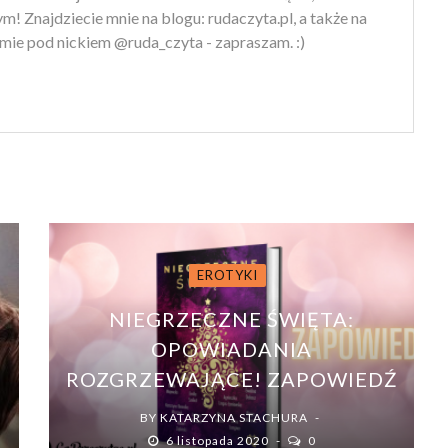
m! Znajdziecie mnie na blogu: rudaczyta.pl, a także na
mie pod nickiem @ruda_czyta - zapraszam. :)
EROTYKI
NIEGRZECZNE ŚWIĘTA:
OPOWIADANIA
ROZGRZEWAJĄCE! ZAPOWIEDŹ
BY
KATARZYNA STACHURA
6 listopada 2020
0