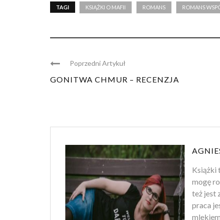
TAGI
KSIĄŻKI O MAFII
ROMANS
ROMANS WSP
Poprzedni Artykuł
GONITWA CHMUR – RECENZJA
AGNIE
Książki 
mogę ro
też jest
praca je
mlekiem