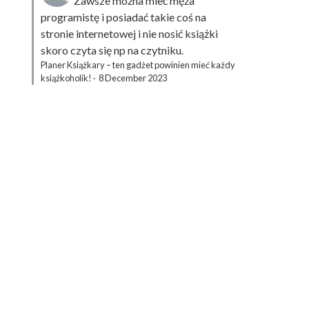
Zawsze można mieć męża
programistę i posiadać takie coś na
stronie internetowej i nie nosić książki
skoro czyta się np na czytniku.
Planer Książkary – ten gadżet powinien mieć każdy
książkoholik!
·
8 December 2023