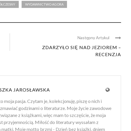
ÓŁCZESNY
WYDAWNICTWO AGORA
Następny Artykul
ZDARZYŁO SIĘ NAD JEZIOREM –
RECENZJA
SZKA JAROSŁAWSKA
to moja pasja. Czytam je, kolekcjonuję, piszę o nich i
zmawiać godzinami o literaturze. Moje życie zawodowe
 związane z książkami, więc mam to szczęście, że moja
st przyjemnością. Miłość do literatury wyssałam z
 matki. Moje motto brzmi - Dzień bez książki, dniem