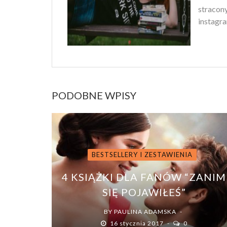
stracony
instagra
PODOBNE WPISY
BESTSELLERY I ZESTAWIENIA
4 KSIĄŻKI DLA FANÓW “ZANIM
SIĘ POJAWIŁEŚ”
BY
PAULINA ADAMSKA
16 stycznia 2017
0