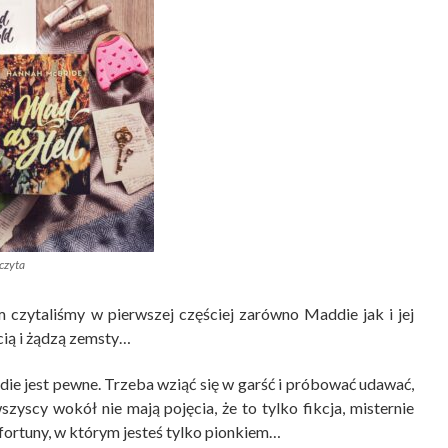
czyta
 czytaliśmy w pierwszej częściej zarówno Maddie jak i jej
cią i żądzą zemsty…
die jest pewne. Trzeba wziąć się w garść i próbować udawać,
wszyscy wokół nie mają pojęcia, że to tylko fikcja, misternie
ortuny, w którym jesteś tylko pionkiem…