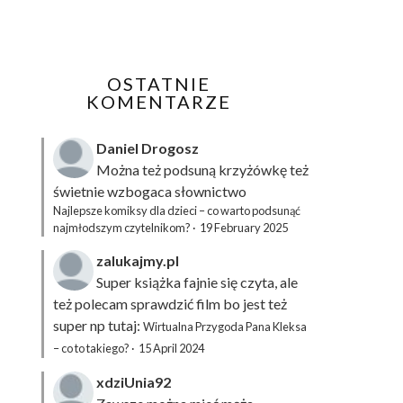
OSTATNIE
KOMENTARZE
Daniel Drogosz
Można też podsuną
krzyżówkę
też
świetnie wzbogaca słownictwo
Najlepsze komiksy dla dzieci – co warto podsunąć
najmłodszym czytelnikom?
·
19 February 2025
zalukajmy.pl
Super książka fajnie się czyta, ale
też polecam sprawdzić film bo jest też
super np tutaj:
Wirtualna Przygoda Pana Kleksa
– co to takiego?
·
15 April 2024
xdziUnia92