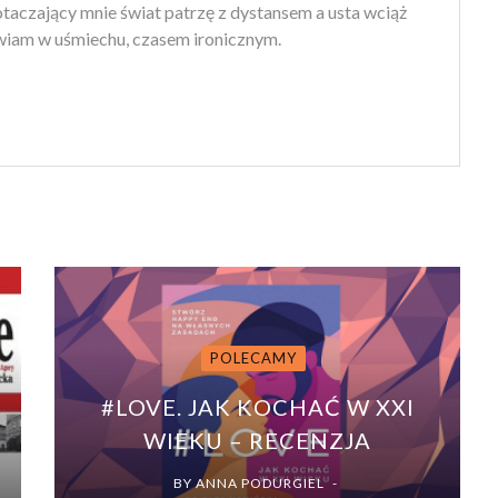
 otaczający mnie świat patrzę z dystansem a usta wciąż
iam w uśmiechu, czasem ironicznym.
POLECAMY
#LOVE. JAK KOCHAĆ W XXI
WIEKU – RECENZJA
BY
ANNA PODURGIEL