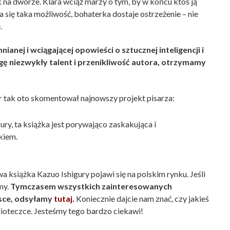
k na dworze. Klara wciąż marzy o tym, by w końcu ktoś ją
ia się taka możliwość, bohaterka dostaje ostrzeżenie – nie
.
nej i wciągającej opowieści o sztucznej inteligencji i
gę niezwykły talent i przenikliwość autora, otrzymamy
er tak oto skomentował najnowszy projekt pisarza:
ry, ta książka jest porywająco zaskakująca i
kiem.
a książka Kazuo Ishigury pojawi się na polskim rynku. Jeśli
my.
Tymczasem wszystkich zainteresowanych
lsce, odsyłamy
tutaj.
Koniecznie dajcie nam znać, czy jakieś
ioteczce. Jesteśmy tego bardzo ciekawi!