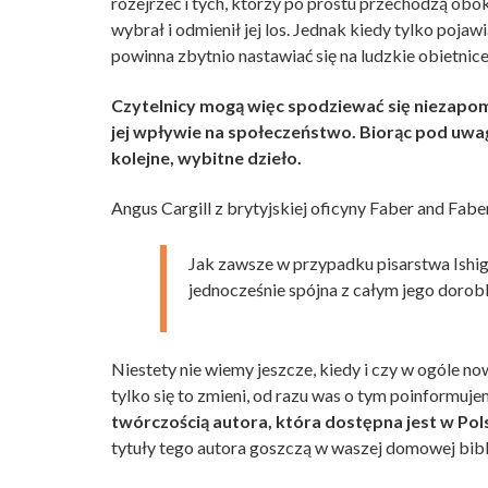
rozejrzeć i tych, którzy po prostu przechodzą obo
wybrał i odmienił jej los. Jednak kiedy tylko pojaw
powinna zbytnio nastawiać się na ludzkie obietnice
Czytelnicy mogą więc spodziewać się niezapomnia
jej wpływie na społeczeństwo. Biorąc pod uwa
kolejne, wybitne dzieło.
Angus Cargill z brytyjskiej oficyny Faber and Fab
Jak zawsze w przypadku pisarstwa Ishigu
jednocześnie spójna z całym jego dorob
Niestety nie wiemy jeszcze, kiedy i czy w ogóle now
tylko się to zmieni, od razu was o tym poinformuje
twórczością autora, która dostępna jest w Po
tytuły tego autora goszczą w waszej domowej bibl