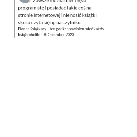
Zawsze można mieć męża
programistę i posiadać takie coś na
stronie internetowej i nie nosić książki
skoro czyta się np na czytniku.
Planer Książkary – ten gadżet powinien mieć każdy
książkoholik!
·
8 December 2023