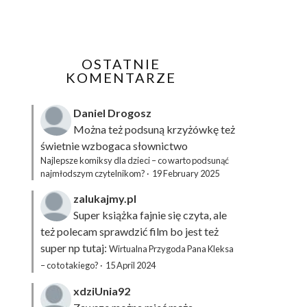
OSTATNIE
KOMENTARZE
Daniel Drogosz
Można też podsuną
krzyżówkę
też
świetnie wzbogaca słownictwo
Najlepsze komiksy dla dzieci – co warto podsunąć
najmłodszym czytelnikom?
·
19 February 2025
zalukajmy.pl
Super książka fajnie się czyta, ale
też polecam sprawdzić film bo jest też
super np tutaj:
Wirtualna Przygoda Pana Kleksa
– co to takiego?
·
15 April 2024
xdziUnia92