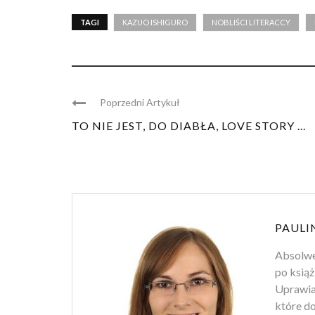
TAGI
KAZUO ISHIGURO
NOBLIŚCI LITERACCY
Poprzedni Artykuł
TO NIE JEST, DO DIABŁA, LOVE STORY ...
PAULI
Absolwen
po książ
Uprawiam
które d