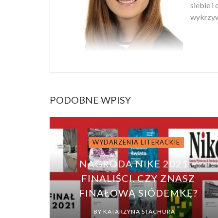
siebie i
wykrzyw
PODOBNE WPISY
WYDARZENIA LITERACKIE
NAGRODA NIKE 2021 –
FINALIŚCI. CZY ZNASZ
FINAŁOWĄ SIÓDEMKĘ?
BY
KATARZYNA STACHURA