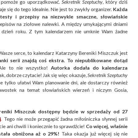
ry pomoże go uporządkować.
Sekretnik Szeptuchy
, który dziś
je się do tego idealnie. Nie jest to zwykły organizer.
Każda
esty i przepisy na niezwykle smaczne, słowiańskie
episów na ziołowe nalewki. A między umykającymi dniami
dy dzień roku. Z tym kalendarzem nie umknie Wam żadne
asze serce, to kalendarz Katarzyny Bereniki Miszczuk jest
ki serii znajdą coś ekstra. To niepublikowane dotąd
le to nie wszystko!
Autorka dodała do kalendarza
ak, dobrze czytacie! Jak się więc okazuje,
Sekretnik Szeptuchy
nie tylko ułatwi Wam planowanie dni, ale dostarczy również
awostek na temat słowiańskich wierzeń i niczym Gosia,
eniki Miszczuk dostępny będzie w sprzedaży od 27
j
.
Tego nie może przegapić żadna miłośniczka słynnej serii
ie ani chwili i koniecznie to sprawdźcie!
Co więcej, właśnie
stała obniżona aż o 29%!
Taka okazja już więcej się nie