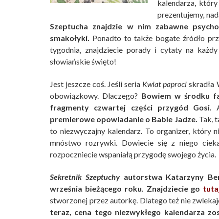
kalendarza, któ
prezentujemy, nada
Szeptucha znajdzie w nim zabawne psychot
smakołyki.
Ponadto to także bogate źródło prz
tygodnia, znajdziecie porady i cytaty na każ
słowiańskie święto!
Jest jeszcze coś. Jeśli seria
Kwiat paproci
skradła W
obowiązkowy. Dlaczego?
Bowiem w środku fan
fragmenty czwartej części przygód Gosi.
A
premierowe opowiadanie o Babie Jadze.
Tak, t
to niezwyczajny kalendarz. To organizer, który 
mnóstwo rozrywki. Dowiecie się z niego ciek
rozpoczniecie wspaniałą przygodę swojego życia.
Sekretnik Szeptuchy
autorstwa Katarzyny Ber
września bieżącego roku. Znajdziecie go
tuta
stworzonej przez autorkę. Dlatego też nie zwlekajc
teraz, cena tego niezwykłego kalendarza zo