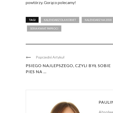
powtórzy. Gorąco polecamy!
TAGI
KALENDARZ DLA KOBIET
KALENDARZ NA 2018
SERIA KWIAT PAPROCI
Poprzedni Artykuł
PSIEGO NAJLEPSZEGO, CZYLI BYŁ SOBIE
PIES NA ...
PAULI
Absolwen