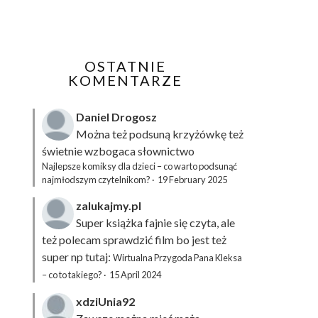
OSTATNIE
KOMENTARZE
Daniel Drogosz
Można też podsuną
krzyżówkę
też
świetnie wzbogaca słownictwo
Najlepsze komiksy dla dzieci – co warto podsunąć
najmłodszym czytelnikom?
·
19 February 2025
zalukajmy.pl
Super książka fajnie się czyta, ale
też polecam sprawdzić film bo jest też
super np tutaj:
Wirtualna Przygoda Pana Kleksa
– co to takiego?
·
15 April 2024
xdziUnia92