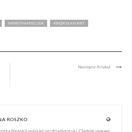
KATARZYNA MISZCZUK
KSIĄŻKI DLA KOBIET
Następny Artykul
NA ROSZKO
tka filologii polskiej, profil edytorski. Chętnie sięgam