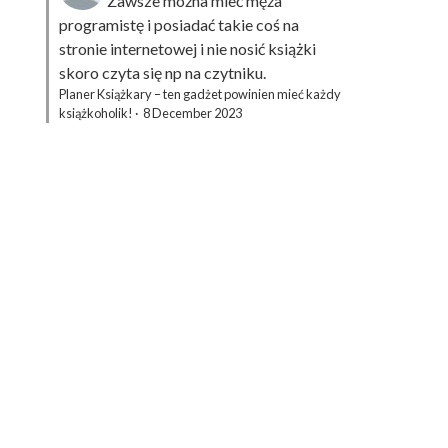
Zawsze można mieć męża
programistę i posiadać takie coś na
stronie internetowej i nie nosić książki
skoro czyta się np na czytniku.
Planer Książkary – ten gadżet powinien mieć każdy
książkoholik!
·
8 December 2023