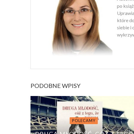
po książ
Uprawiam
które d
siebie i
wykrzyw
PODOBNE WPISY
POLECAMY
DRUGA MŁODOŚĆ, CÓŻ Z TEGO