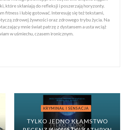
ki, które skłaniają do refleksji i poszerzają horyzonty.
 fitness i lubię gotować. Interesuję się też tekstami,
otyczą zdrowej żywności oraz zdrowego trybu życia. Na
 otaczający mnie świat patrzę z dystansem a usta wciąż
iam w uśmiechu, czasem ironicznym.
KRYMINAŁ I SENSACJA
TYLKO JEDNO KŁAMSTWO
,
RECENZJA KSIĄŻKI KATHRYN