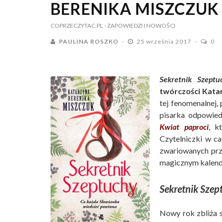
BERENIKA MISZCZUK
COPRZECZYTAC.PL
- ZAPOWIEDZI I NOWOŚCI
PAULINA ROSZKO
25 września 2017
0
Sekretnik Szeptu
twórczości Katar
tej fenomenalnej,
pisarka odpowied
Kwiat paproci
, k
Czytelniczki w ca
zwariowanych prz
magicznym kalend
Sekretnik Szep
Nowy rok zbliża s