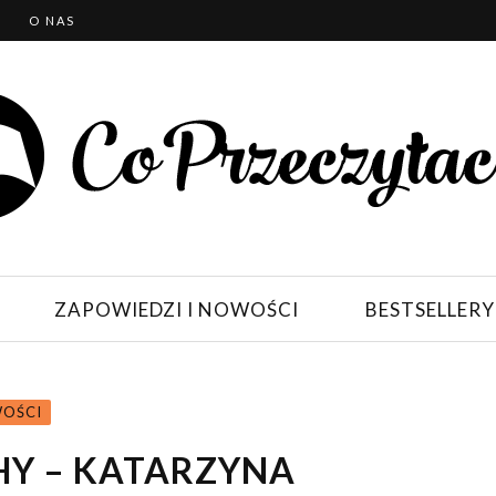
T
O NAS
ZAPOWIEDZI I NOWOŚCI
BESTSELLERY
WOŚCI
HY – KATARZYNA