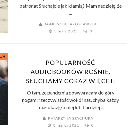
patronat Słuchajcie jak kłamią? Mam nadzieję, że
...
AGNIESZKA JAROSŁAWSKA
3 maja 2025
0
ACH
POPULARNOŚĆ
AUDIOBOOKÓW ROŚNIE.
SŁUCHAMY CORAZ WIĘCEJ!
O tym, że pandemia powywracała do góry
nogami rzeczywistość wokół nas, chyba każdy
miał okazję mniej lub bardziej ...
KATARZYNA STACHURA
8 marca 2021
0