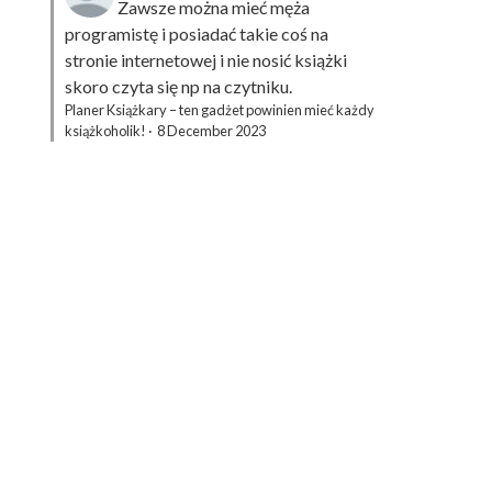
Zawsze można mieć męża
programistę i posiadać takie coś na
stronie internetowej i nie nosić książki
skoro czyta się np na czytniku.
Planer Książkary – ten gadżet powinien mieć każdy
książkoholik!
·
8 December 2023