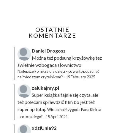
OSTATNIE
KOMENTARZE
Daniel Drogosz
Można też podsuną
krzyżówkę
też
świetnie wzbogaca słownictwo
Najlepsze komiksy dla dzieci – co warto podsunąć
najmłodszym czytelnikom?
·
19 February 2025
zalukajmy.pl
Super książka fajnie się czyta, ale
też polecam sprawdzić film bo jest też
super np tutaj:
Wirtualna Przygoda Pana Kleksa
– co to takiego?
·
15 April 2024
xdziUnia92