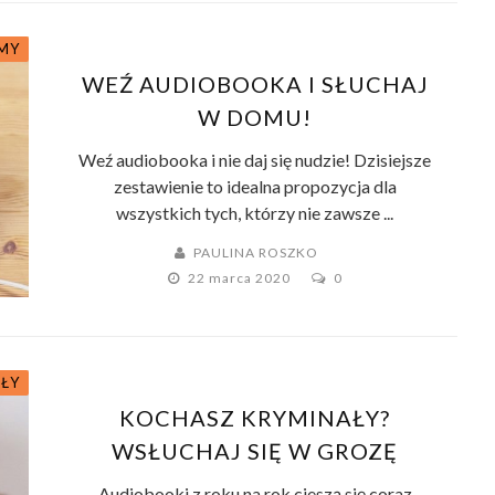
MY
WEŹ AUDIOBOOKA I SŁUCHAJ
W DOMU!
Weź audiobooka i nie daj się nudzie! Dzisiejsze
zestawienie to idealna propozycja dla
wszystkich tych, którzy nie zawsze ...
PAULINA ROSZKO
22 marca 2020
0
ŁY
KOCHASZ KRYMINAŁY?
WSŁUCHAJ SIĘ W GROZĘ
Audiobooki z roku na rok cieszą się coraz