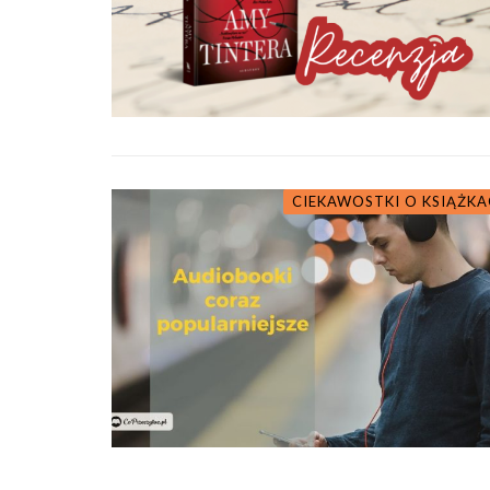
CIEKAWOSTKI O KSIĄŻK