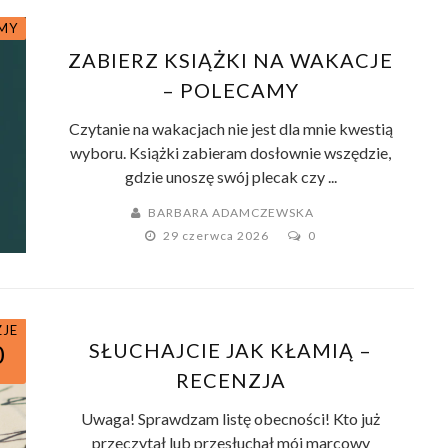
MY
ZABIERZ KSIĄŻKI NA WAKACJE
– POLECAMY
Czytanie na wakacjach nie jest dla mnie kwestią
wyboru. Książki zabieram dosłownie wszędzie,
gdzie unoszę swój plecak czy ...
BARBARA ADAMCZEWSKA
29 czerwca 2026
0
CJA
ZJE
ŻKA
SŁUCHAJCIE JAK KŁAMIĄ –
0
RECENZJA
Uwaga! Sprawdzam listę obecności! Kto już
przeczytał lub przesłuchał mój marcowy