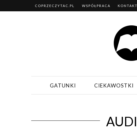
COPRZECZYTAC.PL
WSPÓŁPRACA
KONTAK
GATUNKI
CIEKAWOSTKI
AUD