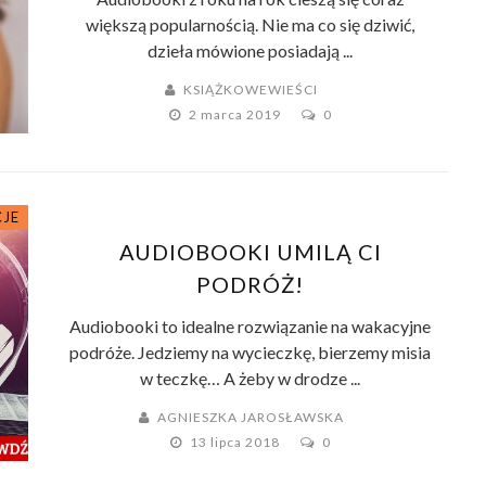
większą popularnością. Nie ma co się dziwić,
dzieła mówione posiadają ...
KSIĄŻKOWEWIEŚCI
2 marca 2019
0
JE
MY
AUDIOBOOKI UMILĄ CI
PODRÓŻ!
Audiobooki to idealne rozwiązanie na wakacyjne
podróże. Jedziemy na wycieczkę, bierzemy misia
w teczkę… A żeby w drodze ...
AGNIESZKA JAROSŁAWSKA
13 lipca 2018
0