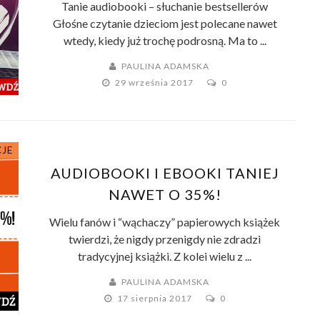
Tanie audiobooki – słuchanie bestsellerów
Głośne czytanie dzieciom jest polecane nawet
wtedy, kiedy już trochę podrosną. Ma to ...
PAULINA ADAMSKA
29 września 2017
0
JE
AUDIOBOOKI I EBOOKI TANIEJ
NAWET O 35%!
Wielu fanów i “wąchaczy” papierowych książek
twierdzi, że nigdy przenigdy nie zdradzi
tradycyjnej książki. Z kolei wielu z ...
PAULINA ADAMSKA
17 sierpnia 2017
0